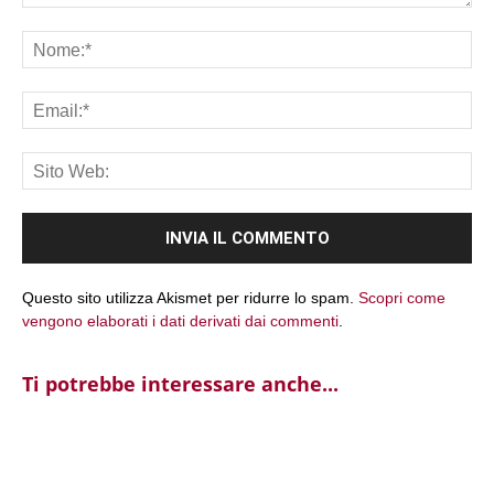
Commento:
No
Ema
Sit
We
Questo sito utilizza Akismet per ridurre lo spam.
Scopri come
vengono elaborati i dati derivati dai commenti
.
Ti potrebbe interessare anche...