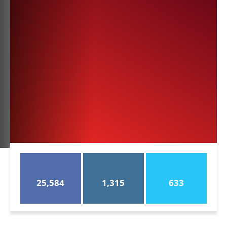
25,584
1,315
633