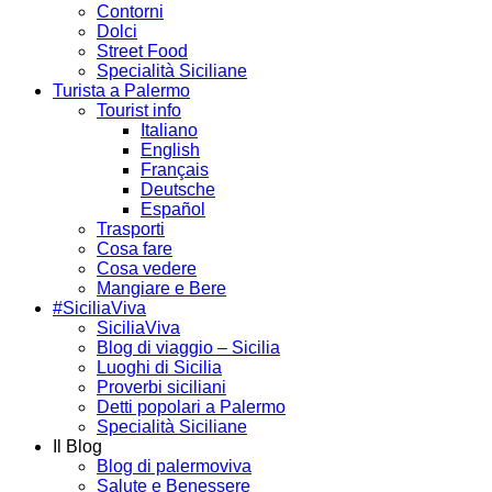
Contorni
Dolci
Street Food
Specialità Siciliane
Turista a Palermo
Tourist info
Italiano
English
Français
Deutsche
Español
Trasporti
Cosa fare
Cosa vedere
Mangiare e Bere
#SiciliaViva
SiciliaViva
Blog di viaggio – Sicilia
Luoghi di Sicilia
Proverbi siciliani
Detti popolari a Palermo
Specialità Siciliane
Il Blog
Blog di palermoviva
Salute e Benessere