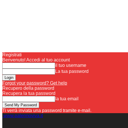
Registrati
Benvenuto! Accedi al tuo account
il tuo username
La tua password
Forgot your password? Get help
Recupero della password
Recupera la tua password
la tua email
Ti verrà inviata una password tramite e-mail.
www.palermoviva.it