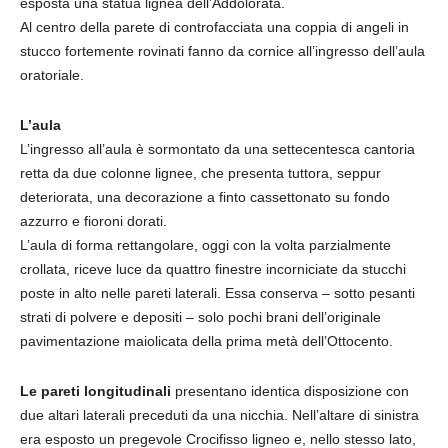
esposta una statua lignea dell’Addolorata.
Al centro della parete di controfacciata una coppia di angeli in
stucco fortemente rovinati fanno da cornice all’ingresso dell’aula
oratoriale.
L’aula
L’ingresso all’aula è sormontato da una settecentesca cantoria
retta da due colonne lignee, che presenta tuttora, seppur
deteriorata, una decorazione a finto cassettonato su fondo
azzurro e fioroni dorati.
L’aula di forma rettangolare, oggi con la volta parzialmente
crollata, riceve luce da quattro finestre incorniciate da stucchi
poste in alto nelle pareti laterali. Essa conserva – sotto pesanti
strati di polvere e depositi – solo pochi brani dell’originale
pavimentazione maiolicata della prima metà dell’Ottocento.
Le pareti longitudinali
presentano identica disposizione con
due altari laterali preceduti da una nicchia. Nell’altare di sinistra
era esposto un pregevole Crocifisso ligneo e, nello stesso lato,