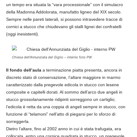
un tempo era situata la “vara processionale” con il simulacro
della Madonna Addolorata, manufatto ligneo del XIX secolo.
Sempre nelle pareti laterali, si possono intravedere tracce di
cornici a stucco che chiudevano gli stalli lignei dei confratelli
(oggi inesistenti).
Chiesa dell’Annunziata del Giglio – interno foto PW
Il fondo dell’aula
a terminazione piatta presenta, ancora in
discreto stato di conservazione, l’altare maggiore in marmo
caratterizzato dalla pregevole edicola in stucco con lesene
composite e capitelli dorati. Al sommo dell’arco due angeli in
stucco grossolanamente ridipinti sorreggono un cartiglio;
l’edicola è retta da una coppia di angeli sempre in stucco, con
funzione di “telamoni” nell’atto di piegarsi per lo sforzo di
sorreggerla.
Dietro l’altare, fino al 2002 anno in cui è stata trafugata, era
collocata, entro una cornice quadrata in stucco, un pregevole