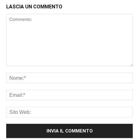
LASCIA UN COMMENTO
Commento:
No
Ema
Sit
We