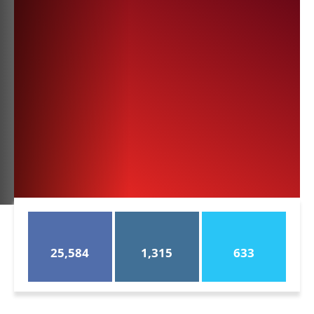
25,584
1,315
633