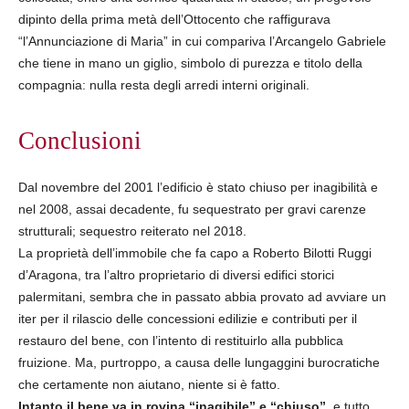
dipinto della prima metà dell’Ottocento che raffigurava
“l’Annunciazione di Maria” in cui compariva l’Arcangelo Gabriele
che tiene in mano un giglio, simbolo di purezza e titolo della
compagnia: nulla resta degli arredi interni originali.
Conclusioni
Dal novembre del 2001 l’edificio è stato chiuso per inagibilità e
nel 2008, assai decadente, fu sequestrato per gravi carenze
strutturali; sequestro reiterato nel 2018.
La proprietà dell’immobile che fa capo a Roberto Bilotti Ruggi
d’Aragona, tra l’altro proprietario di diversi edifici storici
palermitani, sembra che in passato abbia provato ad avviare un
iter per il rilascio delle concessioni edilizie e contributi per il
restauro del bene, con l’intento di restituirlo alla pubblica
fruizione. Ma, purtroppo, a causa delle lungaggini burocratiche
che certamente non aiutano, niente si è fatto.
Intanto il bene va in rovina “inagibile” e “chiuso”
, e tutto