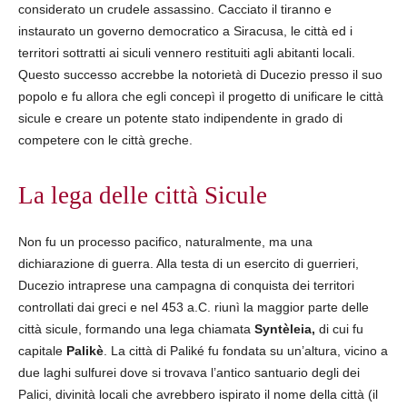
considerato un crudele assassino. Cacciato il tiranno e
instaurato un governo democratico a Siracusa, le città ed i
territori sottratti ai siculi vennero restituiti agli abitanti locali.
Questo successo accrebbe la notorietà di Ducezio presso il suo
popolo e fu allora che egli concepì il progetto di unificare le città
sicule e creare un potente stato indipendente in grado di
competere con le città greche.
La lega delle città Sicule
Non fu un processo pacifico, naturalmente, ma una
dichiarazione di guerra. Alla testa di un esercito di guerrieri,
Ducezio intraprese una campagna di conquista dei territori
controllati dai greci e nel 453 a.C. riunì la maggior parte delle
città sicule, formando una lega chiamata
Syntèleia,
di cui fu
capitale
Palikè
. La città di Paliké fu fondata su un’altura, vicino a
due laghi sulfurei dove si trovava l’antico santuario degli dei
Palici, divinità locali che avrebbero ispirato il nome della città (il