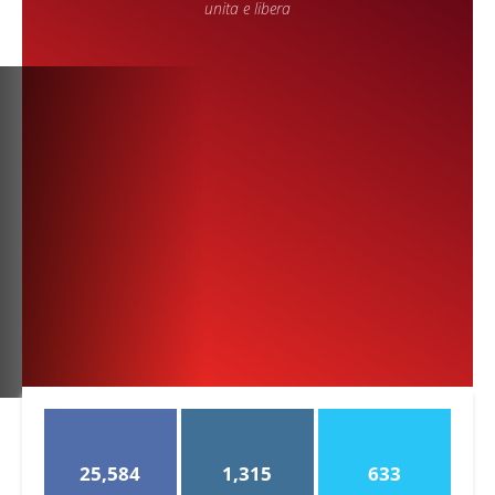
unita e libera
25,584
1,315
633