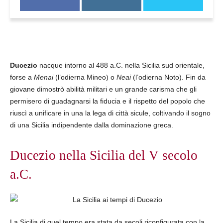
Ducezio
nacque intorno al 488 a.C. nella Sicilia sud orientale,
forse a
Menai
(l’odierna Mineo) o
Neai
(l’odierna Noto). Fin da
giovane dimostrò abilità militari e un grande carisma che gli
permisero di guadagnarsi la fiducia e il rispetto del popolo che
riuscì a unificare in una la lega di città sicule, coltivando il sogno
di una Sicilia indipendente dalla dominazione greca.
Ducezio nella Sicilia del V secolo
a.C.
La Sicilia di quel tempo era stata da secoli riconfigurata con la