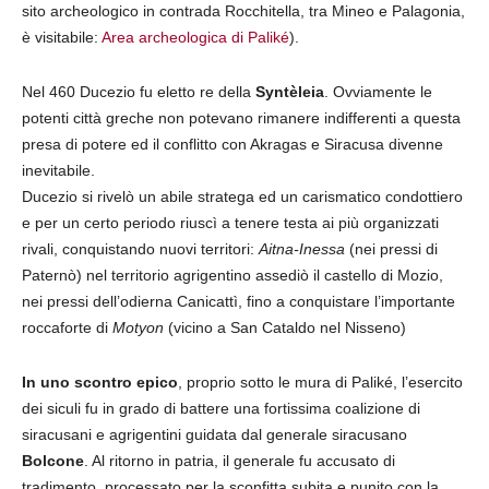
sito archeologico in contrada Rocchitella, tra Mineo e Palagonia,
è visitabile:
Area archeologica di Paliké
).
Nel 460 Ducezio fu eletto re della
Syntèleia
. Ovviamente le
potenti città greche non potevano rimanere indifferenti a questa
presa di potere ed il conflitto con Akragas e Siracusa divenne
inevitabile.
Ducezio si rivelò un abile stratega ed un carismatico condottiero
e per un certo periodo riuscì a tenere testa ai più organizzati
rivali, conquistando nuovi territori:
Aitna-Inessa
(nei pressi di
Paternò) nel territorio agrigentino assediò il castello di Mozio,
nei pressi dell’odierna Canicattì, fino a conquistare l’importante
roccaforte di
Motyon
(vicino a San Cataldo nel Nisseno)
In uno scontro epico
, proprio sotto le mura di Paliké, l’esercito
dei siculi fu in grado di battere una fortissima coalizione di
siracusani e agrigentini guidata dal generale siracusano
Bolcone
. Al ritorno in patria, il generale fu accusato di
tradimento, processato per la sconfitta subita e punito con la