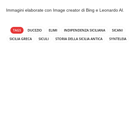
Immagini elaborate con Image creator di Bing e Leonardo AI.
TAGS
DUCEZIO
ELIMI
INDIPENDENZA SICILIANA
SICANI
SICILIA GRECA
SICULI
STORIA DELLA SICILIA ANTICA
SYNTELEIA