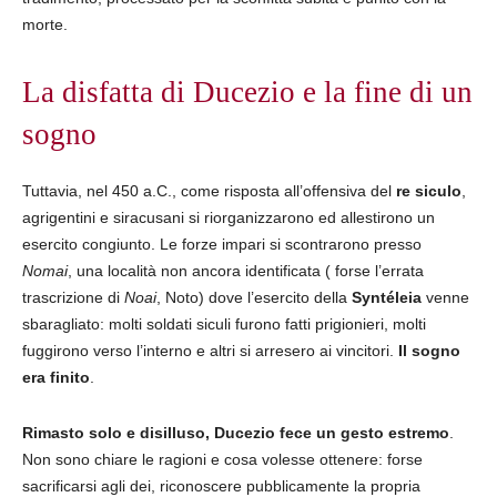
morte.
La disfatta di Ducezio e la fine di un
sogno
Tuttavia, nel 450 a.C., come risposta all’offensiva del
re siculo
,
agrigentini e siracusani si riorganizzarono ed allestirono un
esercito congiunto. Le forze impari si scontrarono presso
Nomai
, una località non ancora identificata ( forse l’errata
trascrizione di
Noai
, Noto) dove l’esercito della
Syntéleia
venne
sbaragliato: molti soldati siculi furono fatti prigionieri, molti
fuggirono verso l’interno e altri si arresero ai vincitori.
Il sogno
era finito
.
Rimasto solo e disilluso, Ducezio fece un gesto estremo
.
Non sono chiare le ragioni e cosa volesse ottenere: forse
sacrificarsi agli dei, riconoscere pubblicamente la propria