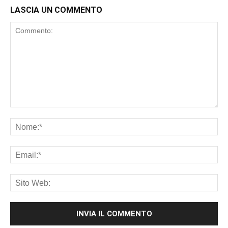
LASCIA UN COMMENTO
Commento:
No
Ema
Sit
We