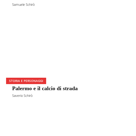
Samuele Schirò
STORIA E PERSONAGGI
Palermo e il calcio di strada
Saverio Schirò