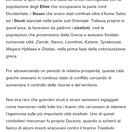
popolazione degli
Elimi
che occupavano la parte nord
Occidentale, i
Sicani
che erano stati confinati oltre il fiume Salso
ed i
Siculi
stanziati nella parte sud Orientale. Tuttavia proprio in
quest’area, la facevano da padroni i
sicelioti
, cioè le
popolazioni che provenivano dalla Grecia e avevano fondato
numerose città:
Zancle, Naxos, Leontinoi, Katane, Syrakousai,
Megara Hyblaea
e
Ghelas
, nella prima fase della colonizzazione
greca.
Pur attraversando un periodo di relativa prosperità, queste città
greche vivevano in continuo stato di conflitto cercando di
aumentare il controllo delle risorse e del territorio.
Non era raro che guerrieri siculi e sicani venissero ingaggiati
come mercenari nelle lotte tra i tiranni che cercavano di ottenere
l’egemonia sulle più importanti città siceliote. Uno di questi
condottieri mercenari fu proprio Ducezio, quando si schierò al
fianco di alcuni insorti siracusani contro il tiranno Trasibulo