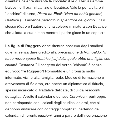
diventata celebre durante le crociate: il re di Gerusalemme
Baldovino II era, infatti, zio di Beatrice. Vale la pena citare il
“lecchino” di turno,
Pietro da Eboli: “Nata da nobili genitori,
Beatrice […] avrebbe partorito lo splendore del giorno…”
Lo
stesso
Pietro
è l’autore di una celebre miniatura con Beatrice
che allatta la sua bimba mentre il padre giace in un sepolcro.
La figlia di Ruggero
viene ritenuta postuma dagli studiosi
odierni, senza dare credito alla precisazione di
Romualdo: “In
terze nozze sposò Beatrice […] dalla quale ebbe una figlia, che
chiamò Costanza.”
Il soggetto del verbo “chiamò” è senza
equivoco “re Ruggero”! Romualdo è un cronista molto
informato, vicino alla famiglia reale. Medico di formazione e
arcivescovo di Salerno, era anche un diplomatico di fiducia,
spesso incaricato di trattative delicate, di cui dà resoconti
dettagliati. A volte il calendario del suo
Chronicon,
purtroppo
,
non corrisponde con i calcoli degli studiosi odierni, che si
debbono districare con conteggi complicati, partendo da
calendari differenti,
indizioni,
anni a partire dall’incoronazione