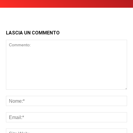
LASCIA UN COMMENTO
Commento:
No
Ema
Sit