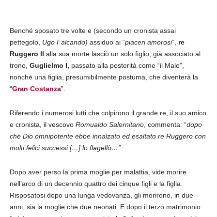
Benché sposato tre volte e (secondo un cronista assai
pettegolo,
Ugo Falcando)
assiduo ai “
piaceri amorosi
”,
re
Ruggero II
alla sua morte lasciò un solo figlio, già associato al
trono,
Guglielmo I,
passato alla posterità come “il Malo”,
nonché una figlia, presumibilmente postuma, che diventerà la
“
Gran Costanza
”.
Riferendo i numerosi lutti che colpirono il grande re, il suo amico
e cronista, il vescovo
Romualdo Salernitano
, commenta: “
dopo
che Dio omnipotente ebbe innalzato ed esaltato re Ruggero con
molti felici successi
[
…
]
lo flagellò…”
Dopo aver perso la prima moglie per malattia, vide morire
nell’arco di un decennio quattro dei cinque figli e la figlia.
Risposatosi dopo una lunga vedovanza, gli morirono, in due
anni, sia la moglie che due neonati. E dopo il terzo matrimonio