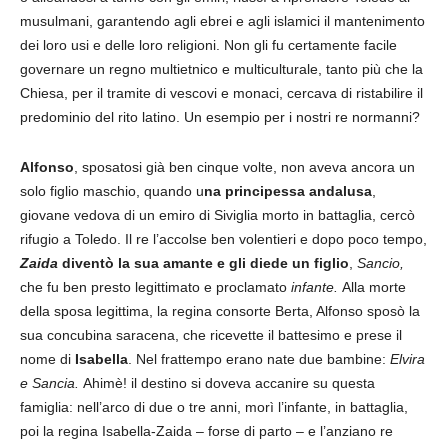
musulmani, garantendo agli ebrei e agli islamici il mantenimento
dei loro usi e delle loro religioni. Non gli fu certamente facile
governare un regno multietnico e multiculturale, tanto più che la
Chiesa, per il tramite di vescovi e monaci, cercava di ristabilire il
predominio del rito latino. Un esempio per i nostri re normanni?
Alfonso
, sposatosi già ben cinque volte, non aveva ancora un
solo figlio maschio, quando u
na principessa andalusa
,
giovane vedova di un emiro di Siviglia morto in battaglia, cercò
rifugio a Toledo. Il re l’accolse ben volentieri e dopo poco tempo,
Zaida
diventò la sua amante e gli diede un figlio
,
Sancio,
che fu ben presto legittimato e proclamato
infante.
Alla morte
della sposa legittima, la regina consorte Berta, Alfonso sposò la
sua concubina saracena, che ricevette il battesimo e prese il
nome di
Isabella
. Nel frattempo erano nate due bambine:
Elvira
e Sancia.
Ahimè! il destino si doveva accanire su questa
famiglia: nell’arco di due o tre anni, morì l’infante, in battaglia,
poi la regina Isabella-Zaida – forse di parto – e l’anziano re