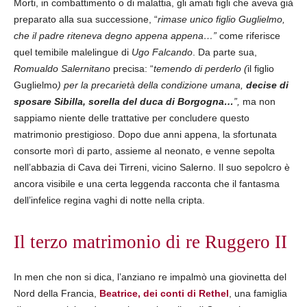
Morti, in combattimento o di malattia, gli amati figli che aveva già
preparato alla sua successione, “
rimase unico figlio Guglielmo,
che il padre riteneva degno appena appena…”
come riferisce
quel temibile malelingue di
Ugo Falcando
. Da parte sua,
Romualdo Salernitano
precisa: “
temendo di perderlo (
il figlio
Guglielmo
) per la precarietà della condizione umana,
decise di
sposare Sibilla, sorella del duca di Borgogna…
”,
ma non
sappiamo niente delle trattative per concludere questo
matrimonio prestigioso. Dopo due anni appena, la sfortunata
consorte morì di parto, assieme al neonato, e venne sepolta
nell’abbazia di Cava dei Tirreni, vicino Salerno. Il suo sepolcro è
ancora visibile e una certa leggenda racconta che il fantasma
dell’infelice regina vaghi di notte nella cripta.
Il terzo matrimonio di re Ruggero II
In men che non si dica, l’anziano re impalmò una giovinetta del
Nord della Francia,
Beatrice, dei conti di Rethel
, una famiglia