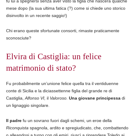
fu lui a spegnersi senza aver visto la figlia che nascerà qualche
mese dopo (la sua ultima fatica (?) come si chiede uno storico
disinvolto in un recente saggio!)
Chi erano queste sfortunate consorti, rimaste praticamente
sconosciute?
Elvira di Castiglia: un felice
matrimonio di stato?
Fu probabilmente un’unione felice quella tra il ventiduenne
conte di Sicilia e la diciassettenne figlia del grande re di
Castiglia,
Alfonso VI,
il
Valoroso.
Una giovane principessa
di
un lignaggio singolare.
Il padre
fu un sovrano fuori dagli schemi, un eroe della
Riconquista
spagnola, ardito e spregiudicato, che, combattendo
o alleandosi a turno con gli emiri, riuscì a riprendere Toledo ai