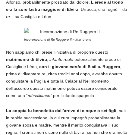
Alfonso, probabilmente prostrato dal dolore.
L’erede al trono
era la sorellastra maggiore di Elvira
, Urracca, che regnò – da
re –
su Castiglia e Léon.
Incoronazione di Re Ruggero II – Martorana
Non sappiamo chi prese l’iniziativa di proporre questo
matrimonio di Elvira
,
infante reale
potenzialmente erede di
Castiglia e Léon,
con il giovane
conte
di Sicilia. Ruggero
,
prima di diventare re, circa tredici anni dopo, avrebbe dovuto
conquistare la Puglia e tutta la Calabria! Nel momento
dell’accordo questo matrimonio poteva essere considerato
come una “
mésalliance”
per l’infante spagnola.
La coppia fu benedetta dall’arrivo di cinque o sei figli
, nati
in rapida successione, la cui cura impegnò probabilmente la
giovane sposa e madre, mentre il marito conquistava il suo
regno. I cronisti non dicono nulla di Elvira, se non che era molto