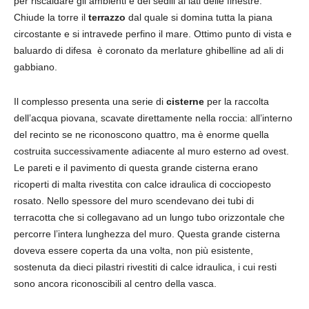
per riscaldare gli ambienti e dei sedili ai lati delle finestre.
Chiude la torre il
terrazzo
dal quale si domina tutta la piana
circostante e si intravede perfino il mare. Ottimo punto di vista e
baluardo di difesa è coronato da merlature ghibelline ad ali di
gabbiano.
Il complesso presenta una serie di
cisterne
per la raccolta
dell’acqua piovana, scavate direttamente nella roccia: all’interno
del recinto se ne riconoscono quattro, ma è enorme quella
costruita successivamente adiacente al muro esterno ad ovest.
Le pareti e il pavimento di questa grande cisterna erano
ricoperti di malta rivestita con calce idraulica di cocciopesto
rosato. Nello spessore del muro scendevano dei tubi di
terracotta che si collegavano ad un lungo tubo orizzontale che
percorre l’intera lunghezza del muro. Questa grande cisterna
doveva essere coperta da una volta, non più esistente,
sostenuta da dieci pilastri rivestiti di calce idraulica, i cui resti
sono ancora riconoscibili al centro della vasca.