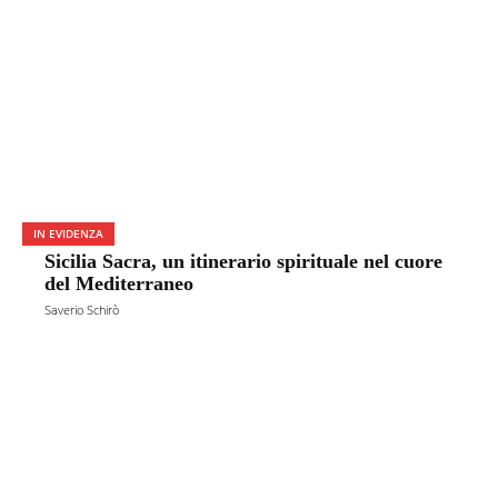
IN EVIDENZA
Sicilia Sacra, un itinerario spirituale nel cuore
del Mediterraneo
Saverio Schirò