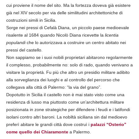
cui proviene il nome del sito. Ma la fortezza doveva già esistere
già nel XIV secolo per via delle similitudini architettoniche di
costruzioni simili in Sicilia.
Sorge nei pressi di Cefalà Diana, un piccolo paese medioevale
risalente al 1684 quando Nicolò Diana ricevette la
licentia
populandi
che lo autorizzava a costruire un centro abitato nei
pressi del castello.
Non sappiamo se i suoi nobili proprietari abitarono regolarmente
il complesso, probabilmente no: solo di rado, quando venivano a
visitare la proprietà. Fu più che altro un presidio militare adibito
alla sorveglianza dei luoghi e al controllo del percorso che
collegava alla città di Palermo: “la via del grano”.
Dopotutto in Sicilia il castello non è mai stato visto come una
residenza di lusso ma piuttosto come un’architettura militare
posizionata in zone strategiche per difendere i feudi e i latifondi
isolani contro altri baroni. La nobiltà siciliana sin dal medioevo
preferì abitare le grandi città dove costruì i
palazzi “Osterio”
come quello dei Chiaramonte
a Palermo.