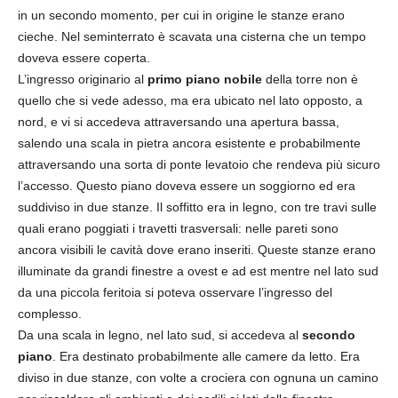
in un secondo momento, per cui in origine le stanze erano
cieche. Nel seminterrato è scavata una cisterna che un tempo
doveva essere coperta.
L’ingresso originario al
primo piano nobile
della torre non è
quello che si vede adesso, ma era ubicato nel lato opposto, a
nord, e vi si accedeva attraversando una apertura bassa,
salendo una scala in pietra ancora esistente e probabilmente
attraversando una sorta di ponte levatoio che rendeva più sicuro
l’accesso. Questo piano doveva essere un soggiorno ed era
suddiviso in due stanze. Il soffitto era in legno, con tre travi sulle
quali erano poggiati i travetti trasversali: nelle pareti sono
ancora visibili le cavità dove erano inseriti. Queste stanze erano
illuminate da grandi finestre a ovest e ad est mentre nel lato sud
da una piccola feritoia si poteva osservare l’ingresso del
complesso.
Da una scala in legno, nel lato sud, si accedeva al
secondo
piano
. Era destinato probabilmente alle camere da letto. Era
diviso in due stanze, con volte a crociera con ognuna un camino