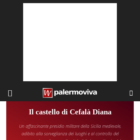
Il castello di Cefalà Diana
Un affascinante presidio militare della Sicilia medievale,
adibito alla sorveglianza dei luoghi e al controllo del