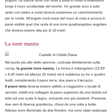
prigioni. Le stanze sono con volta a botte e molte si estendono
lungo il muro occidentale del recinto. Un grande arco a tutto
sesto con pietre a cunei doveva sostenere un camminamento
per le ronde. All’angolo nord-ovest del muro di cinta è ancora in
parte visibile quel che resta di una torre quadrangolare angolare
che doveva essere alta più di 10 metri.
La torre mastra
Nel punto più alto dello sperone, costruita direttamente sulla
roccia,
la grande torre mastra.
La forma è rettangolare (12,60
x 8,40 metri ed altezza 20 metri) ed è suddivisa su tre o quattro
livelli, considerando il piano terra, due piani e il terrazzo.
Il piano terra
doveva essere adibito a magazzino o locale di
servizio, infatti era collegato al piano superiore da una botola sul
tetto ed una scala in legno, entrambi non più esistenti. Presenta
due vani di diversa grandezza, chiusi da una volta a botte.
Adesso sono illuminate da due finestre, ma sono state realizzate