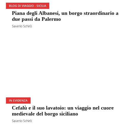
BLOG DI VIAGGIO - SICILIA
Piana degli Albanesi, un borgo straordinario a
due passi da Palermo
Saverio Schirò
IN EVIDENZA
Cefalù e il suo lavatoio: un viaggio nel cuore
medievale del borgo siciliano
Saverio Schirò