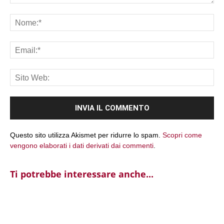
Commento:
No
Ema
Sit
We
Questo sito utilizza Akismet per ridurre lo spam.
Scopri come
vengono elaborati i dati derivati dai commenti
.
Ti potrebbe interessare anche...