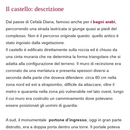
Il castello: descrizione
Dal paese di Cefalà Diana, famoso anche per
i bagni arabi
,
percorrendo una strada lastricata si giunge quasi ai piedi del
complesso. Non è il percorso originale questo: quello antico è
stato ingoiato dalla vegetazione.
Il castello è edificato direttamente sulla roccia ed è chiuso da
una cinta muraria che ne determina la forma triangolare che si
adatta alla configurazione del terreno. Il muro di recinzione era
coronato da una merlatura e presenta spessori diversi a
seconda della parte che doveva difendere: circa 80 cm nella
zona nord ed est a strapiombo, difficile da attaccare; oltre il
metro e quaranta nella zona più vulnerabile nel lato ovest, lungo
il cui muro era costruito un camminamento dove potevano
essere posizionati gli uomini di guardia.
A sud, il monumentale
portone d’ingresso
, oggi in gran parte
distrutto, era a doppia porta dentro una torre. Il portale poteva