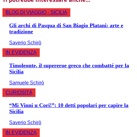
BLOG DI VIAGGIO - SICILIA
Gli archi di Pasqua di San Biagio Platani: arte e
tradizione
Saverio Schirò
IN EVIDENZA
Timoleonte, il supereroe greco che combatté per la
Sicilia
Samuele Schirò
CURIOSITÀ
“Mi Vinni u Cori!”: 10 detti popolari per capire la
Sicilia
Saverio Schirò
IN EVIDENZA