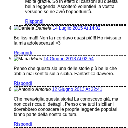
Molte grazie. So in effetti di canzoni su questa
bella leggenda. Ascolterò volentieri la vostra
versione se ne avrò l’opportunità.
Rispondi
Daniela
14 Luglio 2015 At 14:02
Bellissima!!! Non la ricordavo quasi più!!! Ho rivissuto
la mia adolescenza! <3
Rispondi
Maria
14 Giugno 2013 At 02:54
Penso che questa sia una delle storie più belle che
abbia mai sentito sulla sicilia. Fantastica davvero.
Rispondi
Antonio
12 Giugno 2013 At 22:41
Che meraviglia questa storia! La conoscevo già, ma
non così ricca di dettagli. Penso che tutti i siciliani
dovrebbero conoscere le proprie leggende popolari,
fanno parte della nostra cultura.
Rispondi