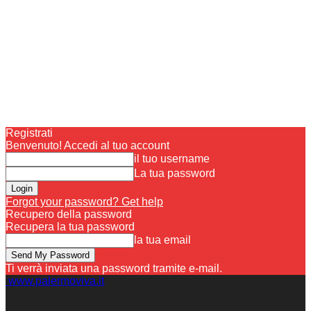
Registrati
Benvenuto! Accedi al tuo account
il tuo username
La tua password
Forgot your password? Get help
Recupero della password
Recupera la tua password
la tua email
Ti verrà inviata una password tramite e-mail.
www.palermoviva.it