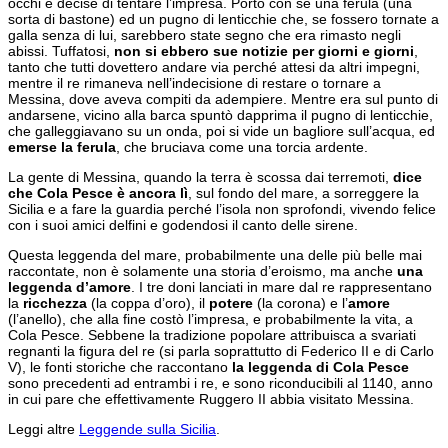
occhi e decise di tentare l’impresa. Portò con sé una ferula (una
sorta di bastone) ed un pugno di lenticchie che, se fossero tornate a
galla senza di lui, sarebbero state segno che era rimasto negli
abissi. Tuffatosi,
non si ebbero sue notizie per giorni e giorni
,
tanto che tutti dovettero andare via perché attesi da altri impegni,
mentre il re rimaneva nell’indecisione di restare o tornare a
Messina, dove aveva compiti da adempiere. Mentre era sul punto di
andarsene, vicino alla barca spuntò dapprima il pugno di lenticchie,
che galleggiavano su un onda, poi si vide un bagliore sull’acqua, ed
emerse la ferula
, che bruciava come una torcia ardente.
La gente di Messina, quando la terra è scossa dai terremoti,
dice
che Cola Pesce è ancora lì
, sul fondo del mare, a sorreggere la
Sicilia e a fare la guardia perché l’isola non sprofondi, vivendo felice
con i suoi amici delfini e godendosi il canto delle sirene.
Questa leggenda del mare, probabilmente una delle più belle mai
raccontate, non è solamente una storia d’eroismo, ma anche
una
leggenda d’amore
. I tre doni lanciati in mare dal re rappresentano
la
ricchezza
(la coppa d’oro), il
potere
(la corona) e l’
amore
(l’anello), che alla fine costò l’impresa, e probabilmente la vita, a
Cola Pesce. Sebbene la tradizione popolare attribuisca a svariati
regnanti la figura del re (si parla soprattutto di Federico II e di Carlo
V), le fonti storiche che raccontano
la leggenda di Cola Pesce
sono precedenti ad entrambi i re, e sono riconducibili al 1140, anno
in cui pare che effettivamente Ruggero II abbia visitato Messina.
Leggi altre
Leggende sulla Sicilia
.