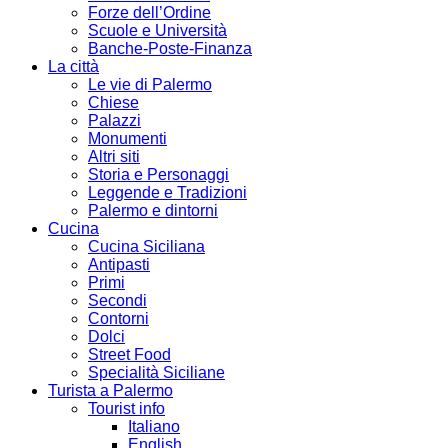
Forze dell’Ordine
Scuole e Università
Banche-Poste-Finanza
La città
Le vie di Palermo
Chiese
Palazzi
Monumenti
Altri siti
Storia e Personaggi
Leggende e Tradizioni
Palermo e dintorni
Cucina
Cucina Siciliana
Antipasti
Primi
Secondi
Contorni
Dolci
Street Food
Specialità Siciliane
Turista a Palermo
Tourist info
Italiano
English