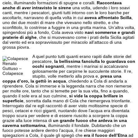
cielo, illuminando formazioni di spugne e coralli.
Raccontava
anche di aver intravisto le sirene
una volta, udendo i loro soavi
canti, mentre i pescatori, giunti tutti intorno con le loro barche per
ascoltarlo, narravano di quella volta in cui
aveva affrontato Scilla
,
uno dei due mostri di mare che vivevano nello stretto, e che
sconfittolo, lo costrinse a fuggire in una grotta marina. Un’altra volta,
spingendosi più a fondo, Cola aveva visto
navi sommerse e grandi
praterie di alghe
, che si muovevano come i prati della Sicilia agitati
dal vento ed era sopravvissuto per miracolo all’attacco di una
grossa piovra.
A quel punto tutti quanti erano rapiti dalle storie del
pescatore,
la bellissima fanciulla lo guardava con
Renato
occhi sognanti
, mentre i marinai si accalcavano
Guttuso –
golosamente per carpirne le succulente storie. Il re,
Colapesce
stupito, volle metterlo alla prova e,
presa una
coppa d’oro, la gettò in acqua
, chiedendo a Cola di andarla a
riprendere. Cola si immerse e la leggenda narra che non riemerse
per molte ore, tanto che si temette per la sua vita, fino a quando,
quando il sole era al suo culmine,
si vide la coppa brillare in
superficie
, sorretta dalla mano di Cola che riemergeva trionfante.
Interrogato dal re egli raccontò di aver visto moltissime specie di
pesci, cetacei e ricci giganti, nuotando dove l’acqua era diventata
troppo scura per vedere e di essere riuscito a scorgere la coppa
grazie alla luce intensa di
un grande fuoco che ardeva in una
caverna sottomarina
, illuminando il fondale. Dubitando che un
fuoco potesse ardere dentro l’acqua, il re chiese maggiori
spiegazioni a Cola, il quale gli spiegò che
era il fuoco dell’Etna
ad