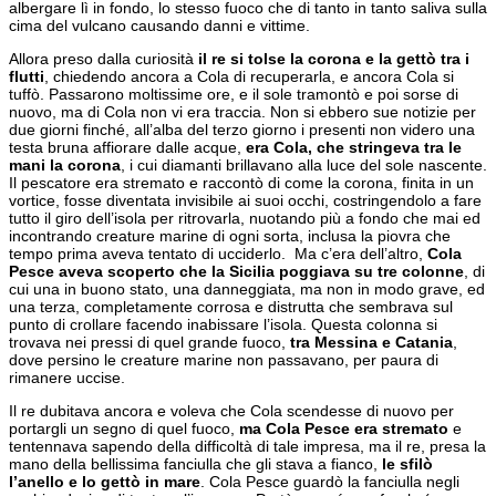
albergare lì in fondo, lo stesso fuoco che di tanto in tanto saliva sulla
cima del vulcano causando danni e vittime.
Allora preso dalla curiosità
il re si tolse la corona e la gettò tra i
flutti
, chiedendo ancora a Cola di recuperarla, e ancora Cola si
tuffò. Passarono moltissime ore, e il sole tramontò e poi sorse di
nuovo, ma di Cola non vi era traccia. Non si ebbero sue notizie per
due giorni finché, all’alba del terzo giorno i presenti non videro una
testa bruna affiorare dalle acque,
era Cola, che stringeva tra le
mani la corona
, i cui diamanti brillavano alla luce del sole nascente.
Il pescatore era stremato e raccontò di come la corona, finita in un
vortice, fosse diventata invisibile ai suoi occhi, costringendolo a fare
tutto il giro dell’isola per ritrovarla, nuotando più a fondo che mai ed
incontrando creature marine di ogni sorta, inclusa la piovra che
tempo prima aveva tentato di ucciderlo. Ma c’era dell’altro,
Cola
Pesce aveva scoperto che la Sicilia poggiava su tre colonne
, di
cui una in buono stato, una danneggiata, ma non in modo grave, ed
una terza, completamente corrosa e distrutta che sembrava sul
punto di crollare facendo inabissare l’isola. Questa colonna si
trovava nei pressi di quel grande fuoco,
tra Messina e Catania
,
dove persino le creature marine non passavano, per paura di
rimanere uccise.
Il re dubitava ancora e voleva che Cola scendesse di nuovo per
portargli un segno di quel fuoco,
ma Cola Pesce era stremato
e
tentennava sapendo della difficoltà di tale impresa, ma il re, presa la
mano della bellissima fanciulla che gli stava a fianco,
le sfilò
l’anello e lo gettò in mare
. Cola Pesce guardò la fanciulla negli