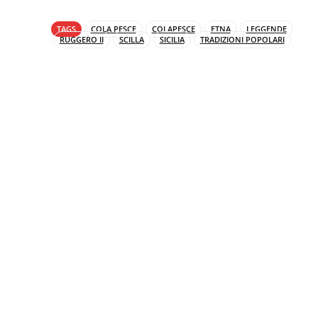
TAGS
COLA PESCE
COLAPESCE
ETNA
LEGGENDE
RUGGERO II
SCILLA
SICILIA
TRADIZIONI POPOLARI