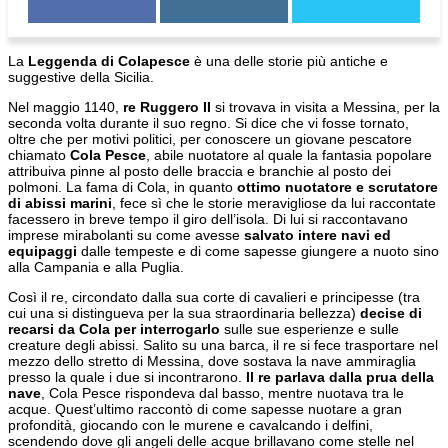
La
Leggenda di Colapesce
è una delle storie più antiche e
suggestive della Sicilia.
Nel maggio 1140,
re Ruggero II
si trovava in visita a Messina, per la
seconda volta durante il suo regno. Si dice che vi fosse tornato,
oltre che per motivi politici, per conoscere un giovane pescatore
chiamato
Cola Pesce
, abile nuotatore al quale la fantasia popolare
attribuiva pinne al posto delle braccia e branchie al posto dei
polmoni. La fama di Cola, in quanto
ottimo nuotatore e scrutatore
di abissi marini
, fece sì che le storie meravigliose da lui raccontate
facessero in breve tempo il giro dell’isola. Di lui si raccontavano
imprese mirabolanti su come avesse
salvato intere navi ed
equipaggi
dalle tempeste e di come sapesse giungere a nuoto sino
alla Campania e alla Puglia.
Così il re, circondato dalla sua corte di cavalieri e principesse (tra
cui una si distingueva per la sua straordinaria bellezza)
decise di
recarsi da Cola per interrogarlo
sulle sue esperienze e sulle
creature degli abissi. Salito su una barca, il re si fece trasportare nel
mezzo dello stretto di Messina, dove sostava la nave ammiraglia
presso la quale i due si incontrarono.
Il re parlava dalla prua della
nave
, Cola Pesce rispondeva dal basso, mentre nuotava tra le
acque. Quest’ultimo raccontò di come sapesse nuotare a gran
profondità, giocando con le murene e cavalcando i delfini,
scendendo dove gli angeli delle acque brillavano come stelle nel