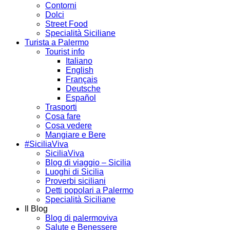
Contorni
Dolci
Street Food
Specialità Siciliane
Turista a Palermo
Tourist info
Italiano
English
Français
Deutsche
Español
Trasporti
Cosa fare
Cosa vedere
Mangiare e Bere
#SiciliaViva
SiciliaViva
Blog di viaggio – Sicilia
Luoghi di Sicilia
Proverbi siciliani
Detti popolari a Palermo
Specialità Siciliane
Il Blog
Blog di palermoviva
Salute e Benessere