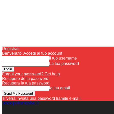
Registrati
Benvenuto! Accedi al tuo account
il tuo username
La tua password
Forgot your password? Get help
Recupero della password
Recupera la tua password
la tua email
Ti verrà inviata una password tramite e-mail.
www.palermoviva.it