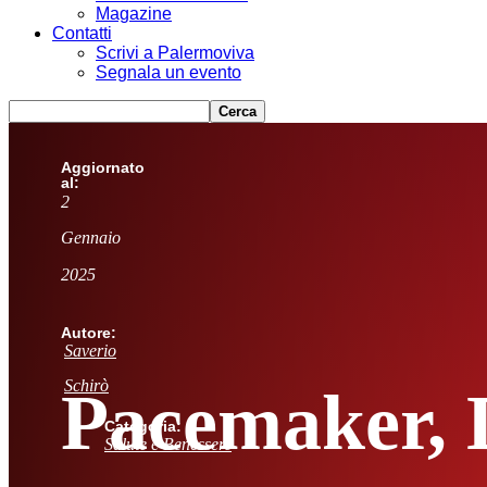
Magazine
Contatti
Scrivi a Palermoviva
Segnala un evento
Aggiornato
al:
2
Gennaio
2025
Autore:
Saverio
Schirò
Pacemaker, D
Categoria:
Salute e Benessere