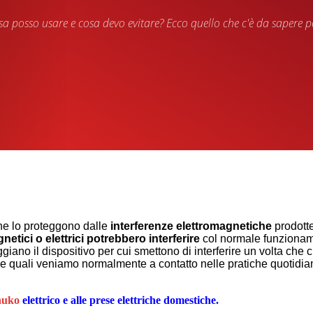
a posso usare e cosa devo evitare? Ecco quello che c'è da sapere pe
che lo proteggono dalle
interferenze elettromagnetiche
prodotte
netici o elettrici potrebbero interferire
col normale funzioname
il dispositivo per cui smettono di interferire un volta che ci 
le quali veniamo normalmente a contatto nelle pratiche quotidi
elettrico e alle prese elettriche domestiche.