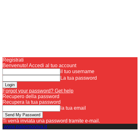
Registrati
Benvenuto! Accedi al tuo account
il tuo username
La tua password
Forgot your password? Get help
Recupero della password
Recupera la tua password
la tua email
Ti verrà inviata una password tramite e-mail.
www.palermoviva.it