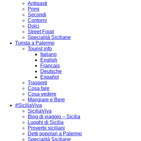
Antipasti
Primi
Secondi
Contorni
Dolci
Street Food
Specialità Siciliane
Turista a Palermo
Tourist info
Italiano
English
Français
Deutsche
Español
Trasporti
Cosa fare
Cosa vedere
Mangiare e Bere
#SiciliaViva
SiciliaViva
Blog di viaggio – Sicilia
Luoghi di Sicilia
Proverbi siciliani
Detti popolari a Palermo
Specialità Siciliane