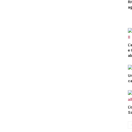
Ri
ag
L’
e 
ab
Un
ca
L’
Sa