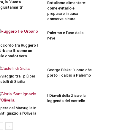
ta, la “Santa
Botulismo alimentare:
giustamariti”
come evitarlo e
preparare in casa
conserve sicure
Palermo e l’uso della
neve
accordo tra Ruggero I
Urbano II: come un
ile condottiero...
George Blake: l’uomo che
portò il calcio a Palermo
 viaggio tra i più bei
stelli di Sicilia
I Diavoli della Zisa e la
leggenda del castello
opera del Marvuglia in
nt’Ignazio all’Olivella