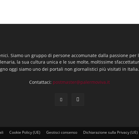
enici. Siamo un gruppo di persone accomunate dalla passione per la
llenaria, la sua cultura unica e le sue molte, moltissime sfaccettatu
gno oggi siamo uno dei portali non giornalistici più visitati in Italia
Contattaci:
postmaster@palermoviva.it
ali
Cookie Policy (UE)
Gestisci consenso
Dichiarazione sulla Privacy (UE)