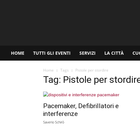
www.palermoviva.it
HOME
TUTTI GLI EVENTI
SERVIZI
LA CITTÀ
CU
Home
Tags
Pistole per stordire
Tag: Pistole per stordir
Pacemaker, Defibrillatori e
interferenze
Saverio Schirò