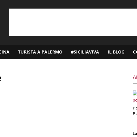
CINA
TURISTA A PALERMO
#SICILIAVIVA
IL BLOG
C
e
A
Po
P
La