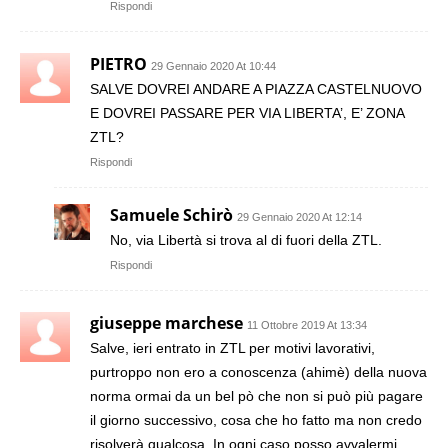
Rispondi
PIETRO
29 Gennaio 2020 At 10:44
SALVE DOVREI ANDARE A PIAZZA CASTELNUOVO
E DOVREI PASSARE PER VIA LIBERTA’, E’ ZONA
ZTL?
Rispondi
Samuele Schirò
29 Gennaio 2020 At 12:14
No, via Libertà si trova al di fuori della ZTL.
Rispondi
giuseppe marchese
11 Ottobre 2019 At 13:34
Salve, ieri entrato in ZTL per motivi lavorativi,
purtroppo non ero a conoscenza (ahimè) della nuova
norma ormai da un bel pò che non si può più pagare
il giorno successivo, cosa che ho fatto ma non credo
risolverà qualcosa. In ogni caso posso avvalermi