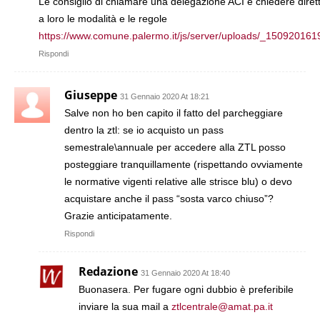
Le consiglio di chiamare una delegazione ACI e chiedere dire
a loro le modalità e le regole
https://www.comune.palermo.it/js/server/uploads/_150920161
Rispondi
Giuseppe
31 Gennaio 2020 At 18:21
Salve non ho ben capito il fatto del parcheggiare
dentro la ztl: se io acquisto un pass
semestrale\annuale per accedere alla ZTL posso
posteggiare tranquillamente (rispettando ovviamente
le normative vigenti relative alle strisce blu) o devo
acquistare anche il pass “sosta varco chiuso”?
Grazie anticipatamente.
Rispondi
Redazione
31 Gennaio 2020 At 18:40
Buonasera. Per fugare ogni dubbio è preferibile
inviare la sua mail a
ztlcentrale@amat.pa.it