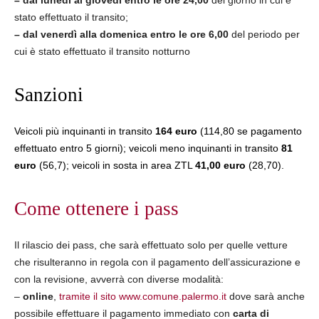
– dal lunedì al giovedì entro le ore 24,00
del giorno in cui è
stato effettuato il transito;
– dal venerdì alla domenica entro le ore 6,00
del periodo per
cui è stato effettuato il transito notturno
Sanzioni
Veicoli più inquinanti in transito
164 euro
(114,80 se pagamento
effettuato entro 5 giorni); veicoli meno inquinanti in transito
81
euro
(56,7); veicoli in sosta in area ZTL
41,00 euro
(28,70).
Come ottenere i pass
Il rilascio dei pass, che sarà effettuato solo per quelle vetture
che risulteranno in regola con il pagamento dell’assicurazione e
con la revisione, avverrà con diverse modalità:
–
online
,
tramite il sito www.comune.palermo.it
dove sarà anche
possibile effettuare il pagamento immediato con
carta di