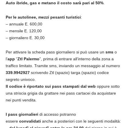
Auto ibride, gas e metano il costo sarà pari al 50%
.
Per le autolinee, mezzi pesanti turistici
:
– annuale E. 600,00
– mensile E. 120,00
– giornaliero E. 30,00
Per attivare la scheda pass giornaliero si può usare un
sms
o
l’
app
“
Ztl Palermo
”, prima di entrare all’interno della zona a
traffico limitato. Tramite sms, inviando un messaggio al numero
339.9942927
scrivendo Ztl (spazio) targa (spazio) codice
segreto univoco.
Il codice è riportato sui pass stampati dal web
oppure sotto
una striscia grigia da grattare nei pass cartacei da acquistare
nei punti vendita.
I pass giornalieri
di accesso potranno
essere
convalidati
anche a posteriori con le seguenti modalità: