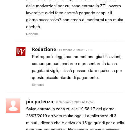
delle motivazioni per cui sono entrato in ZTL ovvero
lavorative e del fatto che stò pagando seppur il
giorno successivo? non credo di meritarmi una multa
eheheh
Rispondi
Redazione
11 Ottobre 2019 At 17:51
Purtroppo le leggi non ammettono giustificazioni,
comunque puoi parlarne e presentare la tassa
pagata ai vigili, chissà possono fare qualcosa per
questo piccolo ritardo di pagamento.
Rispondi
pio potenza
30 Settembre 2019 At 15:52
Salve entrato in zona ztl alle 19:58:17 del giorno
23/07/2019 arrivata multa oggi. La tolleranza di 3
minuti , dicono che è attiva da 15 gg quindi per quella
data non era opertiva. Ho cercato, senza successo,