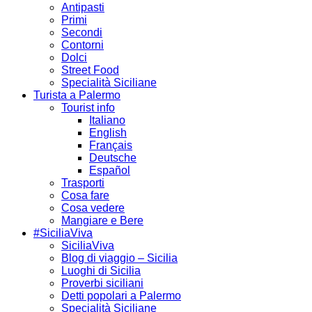
Antipasti
Primi
Secondi
Contorni
Dolci
Street Food
Specialità Siciliane
Turista a Palermo
Tourist info
Italiano
English
Français
Deutsche
Español
Trasporti
Cosa fare
Cosa vedere
Mangiare e Bere
#SiciliaViva
SiciliaViva
Blog di viaggio – Sicilia
Luoghi di Sicilia
Proverbi siciliani
Detti popolari a Palermo
Specialità Siciliane