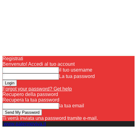
Registrati
Benvenuto! Accedi al tuo account
il tuo username
La tua password
Forgot your password? Get help
Recupero della password
Recupera la tua password
la tua email
Ti verrà inviata una password tramite e-mail.
www.palermoviva.it