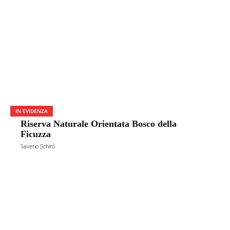
IN EVIDENZA
Riserva Naturale Orientata Bosco della
Ficuzza
Saverio Schirò