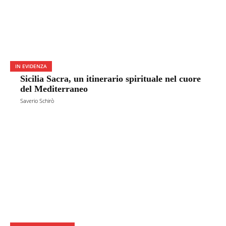
IN EVIDENZA
Sicilia Sacra, un itinerario spirituale nel cuore
del Mediterraneo
Saverio Schirò