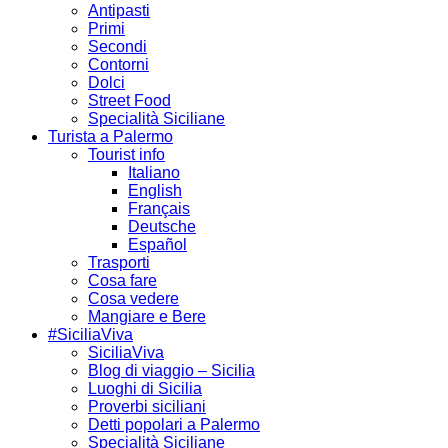
Antipasti
Primi
Secondi
Contorni
Dolci
Street Food
Specialità Siciliane
Turista a Palermo
Tourist info
Italiano
English
Français
Deutsche
Español
Trasporti
Cosa fare
Cosa vedere
Mangiare e Bere
#SiciliaViva
SiciliaViva
Blog di viaggio – Sicilia
Luoghi di Sicilia
Proverbi siciliani
Detti popolari a Palermo
Specialità Siciliane