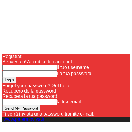
Registrati
Benvenuto! Accedi al tuo account
il tuo username
La tua password
Forgot your password? Get help
Recupero della password
Recupera la tua password
la tua email
Ti verrà inviata una password tramite e-mail.
www.palermoviva.it