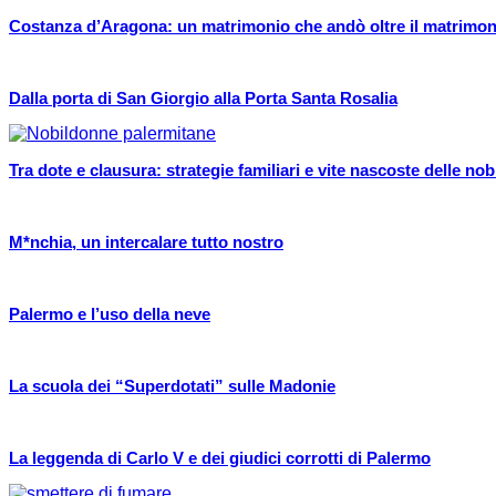
Costanza d’Aragona: un matrimonio che andò oltre il matrimoni
Dalla porta di San Giorgio alla Porta Santa Rosalia
Tra dote e clausura: strategie familiari e vite nascoste delle nob
M*nchia, un intercalare tutto nostro
Palermo e l’uso della neve
La scuola dei “Superdotati” sulle Madonie
La leggenda di Carlo V e dei giudici corrotti di Palermo