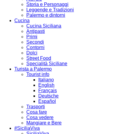
Storia e Personaggi
Leggende e Tradizioni
Palermo e dintorni
Cucina
Cucina Siciliana
Antipasti
Primi
Secondi
Contorni
Dolci
Street Food
Specialità Siciliane
Turista a Palermo
Tourist info
Italiano
English
Français
Deutsche
Español
Trasporti
Cosa fare
Cosa vedere
Mangiare e Bere
#SiciliaViva
SiciliaViva