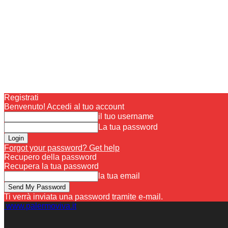
Registrati
Benvenuto! Accedi al tuo account
il tuo username
La tua password
Forgot your password? Get help
Recupero della password
Recupera la tua password
la tua email
Ti verrà inviata una password tramite e-mail.
www.palermoviva.it