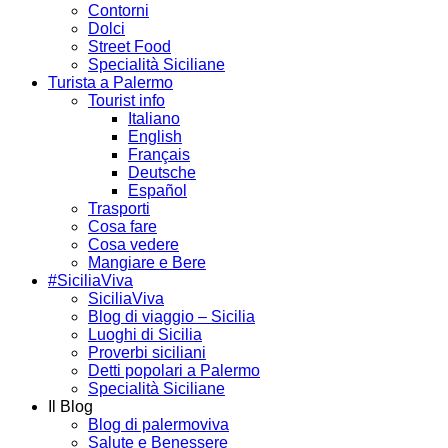
Contorni
Dolci
Street Food
Specialità Siciliane
Turista a Palermo
Tourist info
Italiano
English
Français
Deutsche
Español
Trasporti
Cosa fare
Cosa vedere
Mangiare e Bere
#SiciliaViva
SiciliaViva
Blog di viaggio – Sicilia
Luoghi di Sicilia
Proverbi siciliani
Detti popolari a Palermo
Specialità Siciliane
Il Blog
Blog di palermoviva
Salute e Benessere