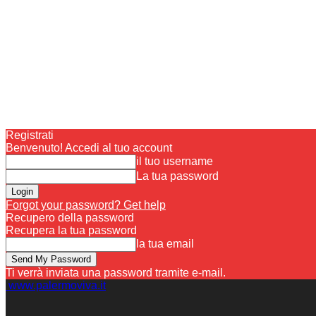
Registrati
Benvenuto! Accedi al tuo account
il tuo username
La tua password
Forgot your password? Get help
Recupero della password
Recupera la tua password
la tua email
Ti verrà inviata una password tramite e-mail.
www.palermoviva.it