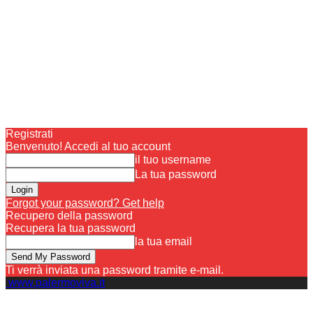
Registrati
Benvenuto! Accedi al tuo account
il tuo username
La tua password
Forgot your password? Get help
Recupero della password
Recupera la tua password
la tua email
Ti verrà inviata una password tramite e-mail.
www.palermoviva.it