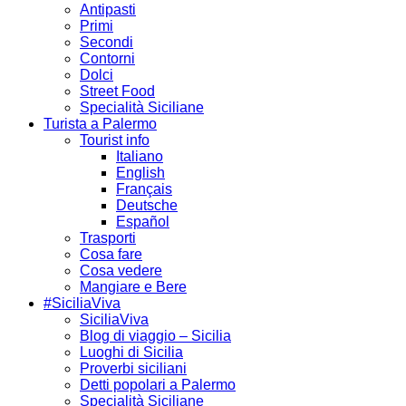
Antipasti
Primi
Secondi
Contorni
Dolci
Street Food
Specialità Siciliane
Turista a Palermo
Tourist info
Italiano
English
Français
Deutsche
Español
Trasporti
Cosa fare
Cosa vedere
Mangiare e Bere
#SiciliaViva
SiciliaViva
Blog di viaggio – Sicilia
Luoghi di Sicilia
Proverbi siciliani
Detti popolari a Palermo
Specialità Siciliane