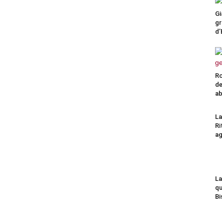
Gi
gr
d’
Ro
de
a
La
Ri
ag
La
qu
Bi