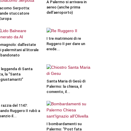
A Palermo si arrivava in
aereo (anche prima
acomo Serpotta:
dell’aeroporto)
ande stuccatore
Europa
I tre matrimoni di re
Ruggero II per dare un
magnolo: dall’estate
erede...
i palermitani al litorale
bbandonato
 leggenda di Santa
ta, la “Santa
giustamariti”
Santa Maria di Gesù di
Palermo: la chiesa, il
convento, il...
 razzia del 1147:
ando Ruggero II rubò a
sanzio il...
I bombardamenti su
Palermo: “Post fata