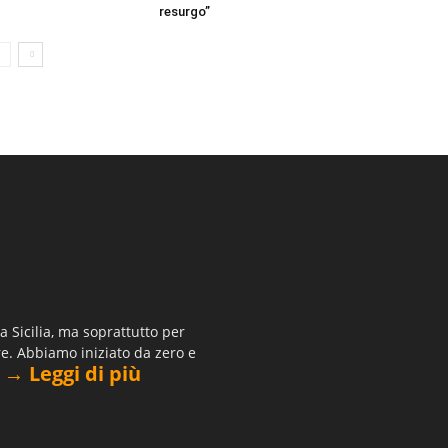
resurgo”
 Sicilia, ma soprattutto per
re. Abbiamo iniziato da zero e
→ Leggi di più
.