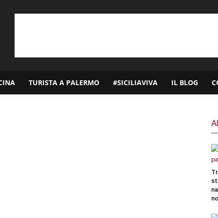
CINA
TURISTA A PALERMO
#SICILIAVIVA
IL BLOG
C
A
Tr
st
na
no