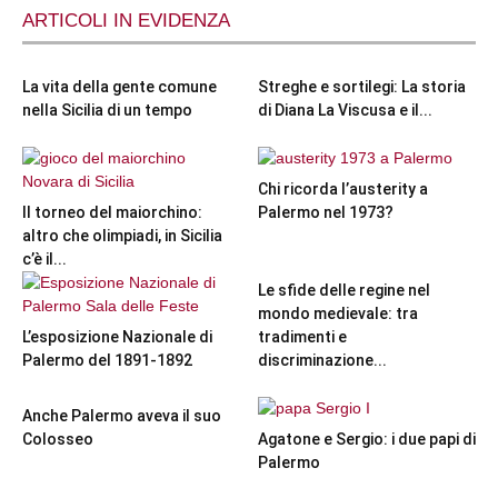
ARTICOLI IN EVIDENZA
La vita della gente comune
Streghe e sortilegi: La storia
nella Sicilia di un tempo
di Diana La Viscusa e il...
Chi ricorda l’austerity a
Il torneo del maiorchino:
Palermo nel 1973?
altro che olimpiadi, in Sicilia
c’è il...
Le sfide delle regine nel
mondo medievale: tra
L’esposizione Nazionale di
tradimenti e
Palermo del 1891-1892
discriminazione...
Anche Palermo aveva il suo
Colosseo
Agatone e Sergio: i due papi di
Palermo