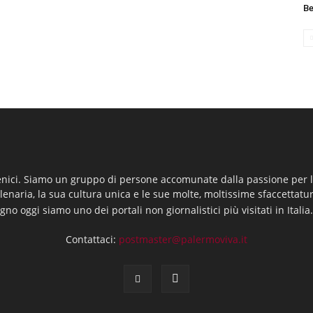
B
enici. Siamo un gruppo di persone accomunate dalla passione per la
llenaria, la sua cultura unica e le sue molte, moltissime sfaccettatu
gno oggi siamo uno dei portali non giornalistici più visitati in Italia
Contattaci:
postmaster@palermoviva.it