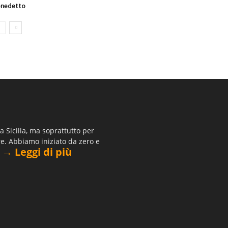
enedetto
 Sicilia, ma soprattutto per
re. Abbiamo iniziato da zero e
→ Leggi di più
.