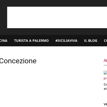
CINA
TURISTA A PALERMO
#SICILIAVIVA
IL BLOG
C
a Concezione
A
Co
st
Vi