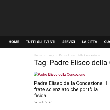
www.palermoviva.it
HOME
TUTTI GLI EVENTI
SERVIZI
LA CITTÀ
CU
Home
Tags
Padre Eliseo della Concezione
Tag: Padre Eliseo dell
Padre Eliseo della Concezione: il
frate scienziato che portò la
fisica...
Samuele Schirò