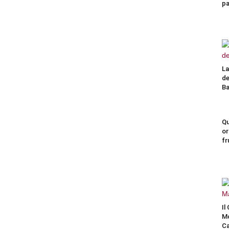
pa
La
de
Ba
Qu
or
fr
Il
Mo
Ca