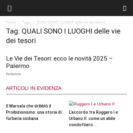
Home
Tags
QUALI SONO I LUOGHI delle vie dei tesori
Tag: QUALI SONO I LUOGHI delle vie
dei tesori
Le Vie dei Tesori: ecco le novità 2025 –
Palermo
Redazione
ARTICOLI IN EVIDENZA
Il Marsala che dribblò il
Proibizionismo: una storia di
L’accordo tra Ruggero I e
furberia siciliana
Urbano II: come un abile
condottiero...