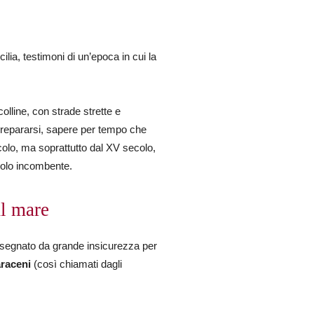
cilia, testimoni di un’epoca in cui la
olline, con strade strette e
 prepararsi, sapere per tempo che
colo, ma soprattutto dal XV secolo,
icolo incombente.
al mare
o segnato da grande insicurezza per
araceni
(così chiamati dagli