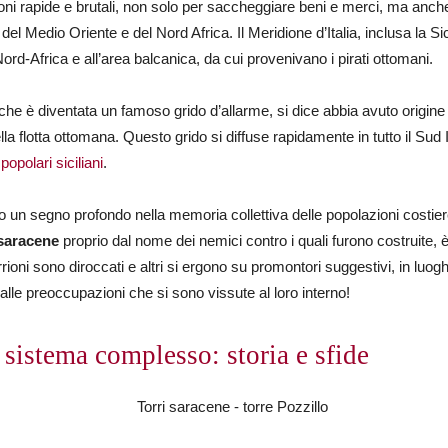
ni rapide e brutali, non solo per saccheggiare beni e merci, ma anch
el Medio Oriente e del Nord Africa. Il Meridione d’Italia, inclusa la Si
Nord-Africa e all’area balcanica, da cui provenivano i pirati ottomani.
 che è diventata un famoso grido d’allarme, si dice abbia avuto origine
lla flotta ottomana. Questo grido si diffuse rapidamente in tutto il Sud I
 popolari siciliani
.
to un segno profondo nella memoria collettiva delle popolazioni costi
saracene
proprio dal nome dei nemici contro i quali furono costruite, 
rrioni sono diroccati e altri si ergono su promontori suggestivi, in luog
lle preoccupazioni che si sono vissute al loro interno!
 sistema complesso: storia e sfide