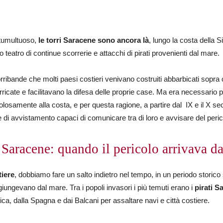
 tumultuoso,
le torri Saracene sono ancora là
, lungo la costa della Si
ano teatro di continue scorrerie e attacchi di pirati provenienti dal mare.
rribande che molti paesi costieri venivano costruiti abbarbicati sopra c
ricate e facilitavano la difesa delle proprie case. Ma era necessario
losamente alla costa, e per questa ragione, a partire dal IX e il X se
te di avvistamento capaci di comunicare tra di loro e avvisare del per
i Saracene: quando il pericolo arrivava d
tiere
, dobbiamo fare un salto indietro nel tempo, in un periodo storic
giungevano dal mare. Tra i popoli invasori i più temuti erano i
pirati S
ica, dalla Spagna e dai Balcani per assaltare navi e città costiere.