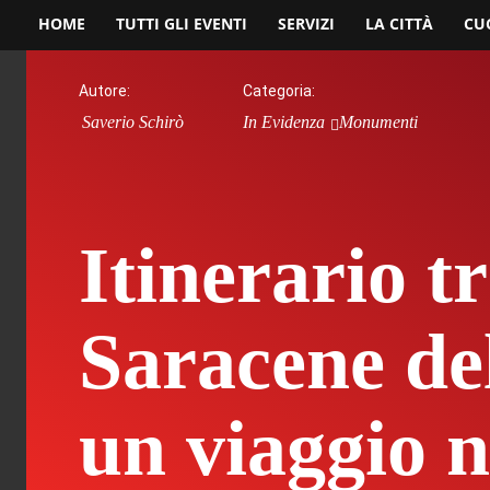
HOME
TUTTI GLI EVENTI
SERVIZI
LA CITTÀ
CU
Autore:
Categoria:
Saverio Schirò
In Evidenza
Monumenti
Itinerario tr
Saracene del
un viaggio n