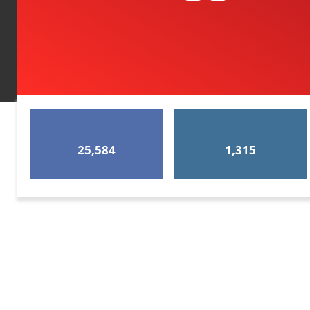
25,584
1,315