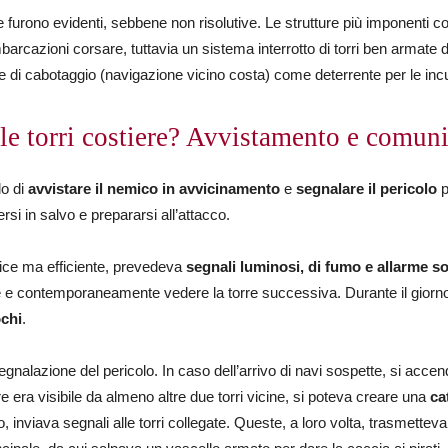
one furono evidenti, sebbene non risolutive. Le strutture più imponenti
barcazioni corsare, tuttavia un sistema interrotto di torri ben armate di 
ne di cabotaggio (navigazione vicino costa) come deterrente per le inc
e torri costiere? Avvistamento e comun
lo di
avvistare il nemico in avvicinamento
e
segnalare il pericolo
p
si in salvo e prepararsi all’attacco.
ice ma efficiente, prevedeva
segnali luminosi, di fumo e allarme s
are e contemporaneamente vedere la torre successiva. Durante il gior
chi
.
egnalazione del pericolo. In caso dell’arrivo di navi sospette, si acc
re era visibile da almeno altre due torri vicine, si poteva creare una
ca
 inviava segnali alle torri collegate. Queste, a loro volta, trasmettevan