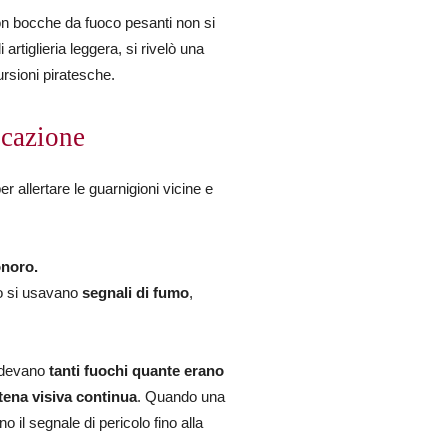
 con bocche da fuoco pesanti non si
artiglieria leggera, si rivelò una
ursioni piratesche.
icazione
er allertare le guarnigioni vicine e
onoro.
no si usavano
segnali di fumo
,
endevano
tanti fuochi quante erano
tena visiva continua
. Quando una
o il segnale di pericolo fino alla