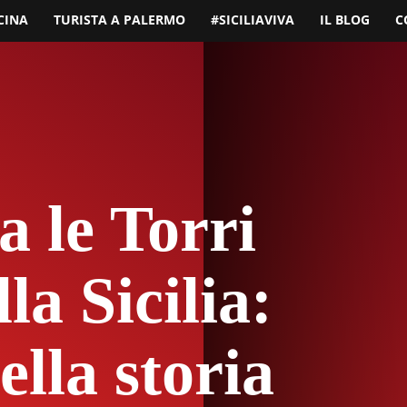
CINA
TURISTA A PALERMO
#SICILIAVIVA
IL BLOG
C
a le Torri
la Sicilia:
ella storia