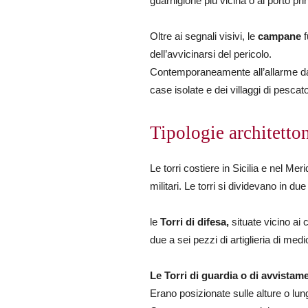
guarnigione più vicina o al porto pr
Oltre ai segnali visivi, le
campane
f
dell’avvicinarsi del pericolo.
Contemporaneamente all’allarme dal
case isolate e dei villaggi di pescat
Tipologie architetto
Le torri costiere in Sicilia e nel M
militari. Le torri si dividevano in due
le
Torri di difesa,
situate vicino ai 
due a sei pezzi di artiglieria di medi
Le Torri di guardia o di avvistam
Erano posizionate sulle alture o lung