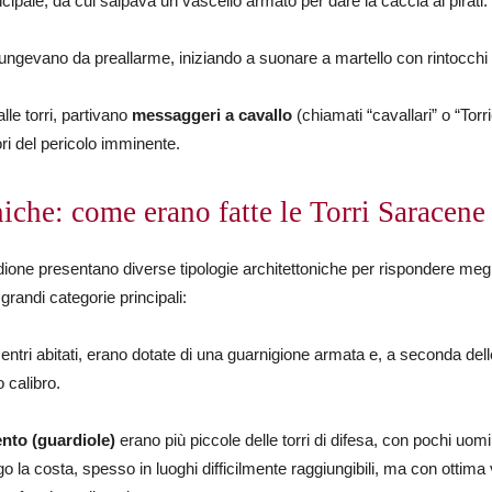
incipale, da cui salpava un vascello armato per dare la caccia ai pirati.
ungevano da preallarme, iniziando a suonare a martello con rintocchi r
le torri, partivano
messaggeri a cavallo
(chiamati “cavallari” o “Torri
ori del pericolo imminente.
niche: come erano fatte le Torri Saracene
eridione presentano diverse tipologie architettoniche per rispondere meg
 grandi categorie principali:
centri abitati, erano dotate di una guarnigione armata e, a seconda de
o calibro.
ento (guardiole)
erano
più piccole delle torri di difesa, con pochi uom
o la costa, spesso in luoghi difficilmente raggiungibili, ma con ottima 