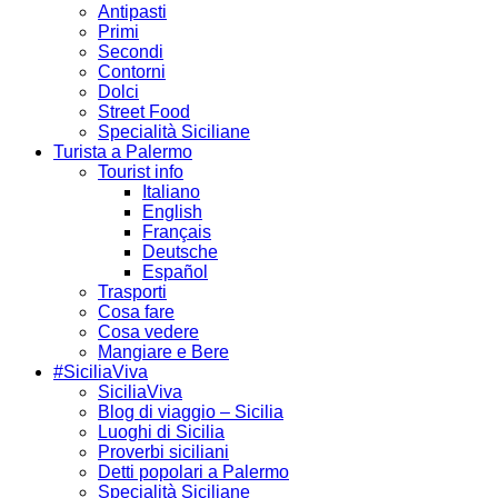
Antipasti
Primi
Secondi
Contorni
Dolci
Street Food
Specialità Siciliane
Turista a Palermo
Tourist info
Italiano
English
Français
Deutsche
Español
Trasporti
Cosa fare
Cosa vedere
Mangiare e Bere
#SiciliaViva
SiciliaViva
Blog di viaggio – Sicilia
Luoghi di Sicilia
Proverbi siciliani
Detti popolari a Palermo
Specialità Siciliane