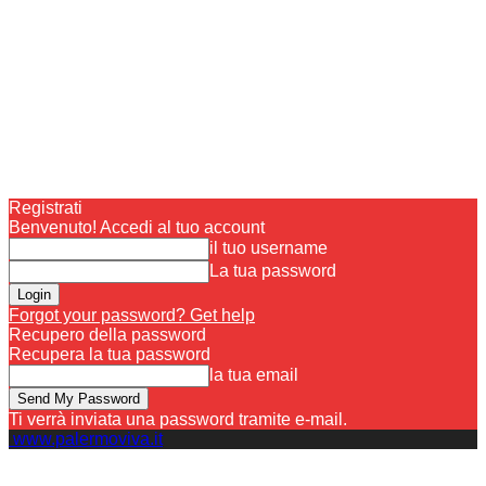
Registrati
Benvenuto! Accedi al tuo account
il tuo username
La tua password
Forgot your password? Get help
Recupero della password
Recupera la tua password
la tua email
Ti verrà inviata una password tramite e-mail.
www.palermoviva.it