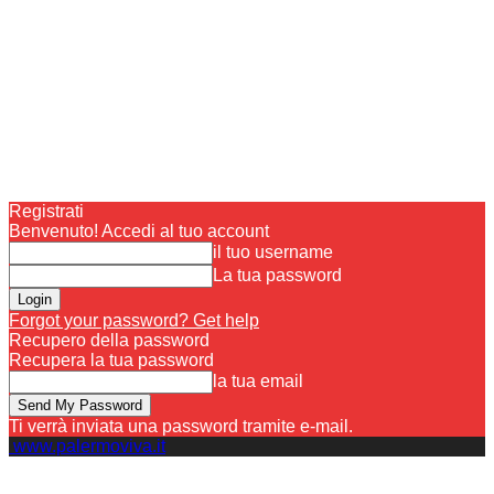
Registrati
Benvenuto! Accedi al tuo account
il tuo username
La tua password
Forgot your password? Get help
Recupero della password
Recupera la tua password
la tua email
Ti verrà inviata una password tramite e-mail.
www.palermoviva.it