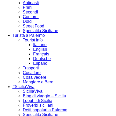
Antipasti
Primi
Secondi
Contorni
Dolci
Street Food
Specialità Siciliane
Turista a Palermo
Tourist info
Italiano
English
Français
Deutsche
Español
Trasporti
Cosa fare
Cosa vedere
Mangiare e Bere
#SiciliaViva
SiciliaViva
Blog di viaggio – Sicilia
Luoghi di Sicilia
Proverbi siciliani
Detti popolari a Palermo
Specialità Siciliane