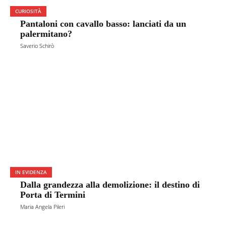
CURIOSITÀ
Pantaloni con cavallo basso: lanciati da un
palermitano?
Saverio Schirò
IN EVIDENZA
Dalla grandezza alla demolizione: il destino di
Porta di Termini
Maria Angela Pileri