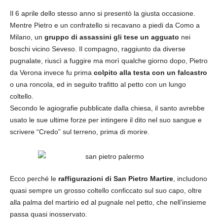
Il 6 aprile dello stesso anno si presentò la giusta occasione.
Mentre Pietro e un confratello si recavano a piedi da Como a
Milano, un
gruppo di assassini gli tese un agguato
nei
boschi vicino Seveso. Il compagno, raggiunto da diverse
pugnalate, riuscì a fuggire ma morì qualche giorno dopo, Pietro
da Verona invece fu prima
colpito alla testa con un falcastro
o una roncola, ed in seguito trafitto al petto con un lungo
coltello.
Secondo le agiografie pubblicate dalla chiesa, il santo avrebbe
usato le sue ultime forze per intingere il dito nel suo sangue e
scrivere “Credo” sul terreno, prima di morire.
Ecco perché le
raffigurazioni di San Pietro Martire
, includono
quasi sempre un grosso coltello conficcato sul suo capo, oltre
alla palma del martirio ed al pugnale nel petto, che nell’insieme
passa quasi inosservato.