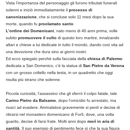
Vista l’importanza del personaggio gli furono tributati funerali
solenni e iniziò immediatamente il
processo di
canonizzazione
, che si concluse solo 11 mesi dopo la sua
morte, quando fu
proclamato santo
.
L’ordine dei Domenicani
, nato meno di 40 anni prima, volle
subito
promuovere il culto
di questo loro martire, innalzando
altari e chiese a lui dedicate in tutto il mondo, dando così vita ad
una devozione che dura sino ai giorni nostri.
Ed ecco spiegato perché sulla facciata della
chiesa di Palermo
dedicata a San Domenico, c’è la statua di
San Pietro da Verona
con un grosso coltello nella testa, in un quadretto che oggi
risulta più strano che solenne.
Piccola curiosità, l’assassino che gli sferrò il colpo fatale, tale
Carino Pietro da Balsamo
, dopo l’omicidio fu arrestato, ma
riuscì ad evadere. Ammalatosi gravemente si pentì e decise di
ritirarsi nel monastero domenicano di Forlì, dove, una volta
guarito, decise di farsi frate. Molti anni dopo
morì in aria di
santità
. Il suo esempio di pentimento fece sì che la sua figura