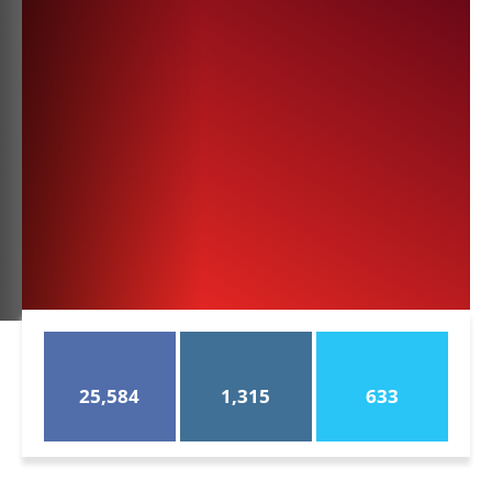
25,584
1,315
633