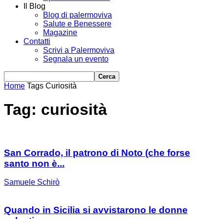
Il Blog
Blog di palermoviva
Salute e Benessere
Magazine
Contatti
Scrivi a Palermoviva
Segnala un evento
Home
Tags
Curiosità
Tag: curiosità
San Corrado, il patrono di Noto (che forse
santo non è...
Samuele Schirò
Quando in Sicilia si avvistarono le donne