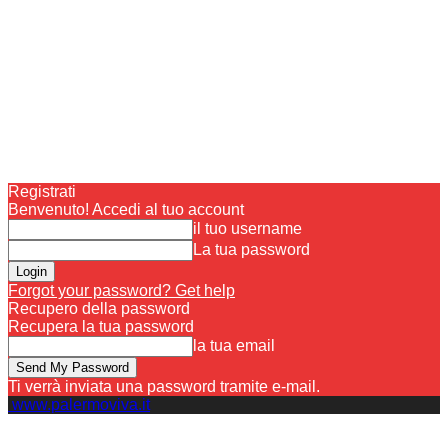
Registrati
Benvenuto! Accedi al tuo account
il tuo username
La tua password
Forgot your password? Get help
Recupero della password
Recupera la tua password
la tua email
Ti verrà inviata una password tramite e-mail.
www.palermoviva.it