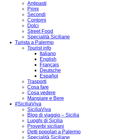
Antipasti
Primi
Secondi
Contorni
Dolci
Street Food
Specialità Siciliane
Turista a Palermo
Tourist info
Italiano
English
Français
Deutsche
Español
Trasporti
Cosa fare
Cosa vedere
Mangiare e Bere
#SiciliaViva
SiciliaViva
Blog di viaggio – Sicilia
Luoghi di Sicilia
Proverbi siciliani
Detti popolari a Palermo
Specialità Siciliane