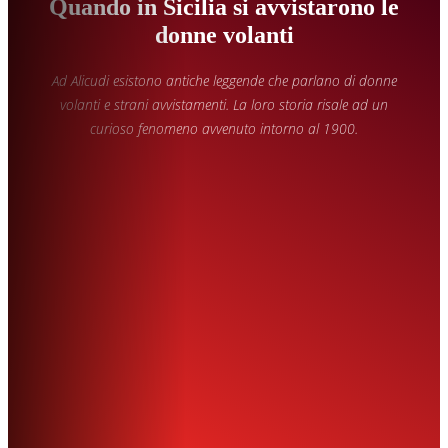
Quando in Sicilia si avvistarono le
donne volanti
Ad Alicudi esistono antiche leggende che parlano di donne
volanti e strani avvistamenti. La loro storia risale ad un
curioso fenomeno avvenuto intorno al 1900.