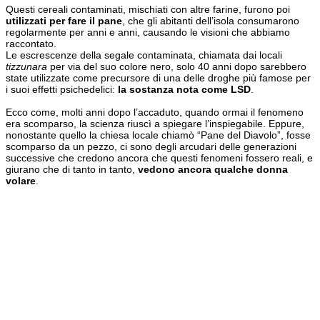
Questi cereali contaminati, mischiati con altre farine, furono poi
utilizzati per fare il pane
, che gli abitanti dell’isola consumarono
regolarmente per anni e anni, causando le visioni che abbiamo
raccontato.
Le escrescenze della segale contaminata, chiamata dai locali
tizzunara
per via del suo colore nero, solo 40 anni dopo sarebbero
state utilizzate come precursore di una delle droghe più famose per
i suoi effetti psichedelici:
la sostanza nota come LSD
.
Ecco come, molti anni dopo l’accaduto, quando ormai il fenomeno
era scomparso, la scienza riuscì a spiegare l’inspiegabile. Eppure,
nonostante quello la chiesa locale chiamò “Pane del Diavolo”, fosse
scomparso da un pezzo, ci sono degli arcudari delle generazioni
successive che credono ancora che questi fenomeni fossero reali, e
giurano che di tanto in tanto,
vedono ancora qualche donna
volare
.