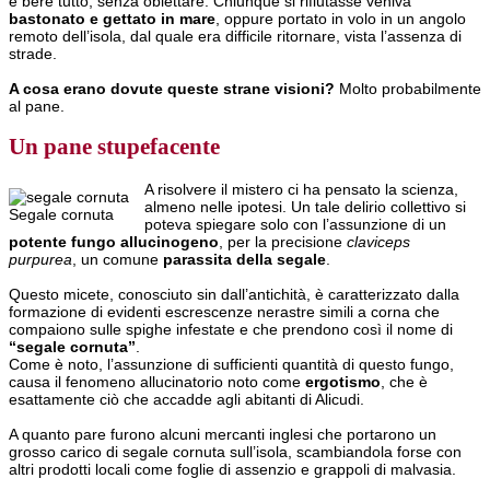
e bere tutto, senza obiettare. Chiunque si rifiutasse veniva
bastonato e gettato in mare
, oppure portato in volo in un angolo
remoto dell’isola, dal quale era difficile ritornare, vista l’assenza di
strade.
A cosa erano dovute queste strane visioni?
Molto probabilmente
al pane.
Un pane stupefacente
A risolvere il mistero ci ha pensato la scienza,
almeno nelle ipotesi. Un tale delirio collettivo si
Segale cornuta
poteva spiegare solo con l’assunzione di un
potente fungo allucinogeno
, per la precisione
claviceps
purpurea
, un comune
parassita della segale
.
Questo micete, conosciuto sin dall’antichità, è caratterizzato dalla
formazione di evidenti escrescenze nerastre simili a corna che
compaiono sulle spighe infestate e che prendono così il nome di
“segale cornuta”
.
Come è noto, l’assunzione di sufficienti quantità di questo fungo,
causa il fenomeno allucinatorio noto come
ergotismo
, che è
esattamente ciò che accadde agli abitanti di Alicudi.
A quanto pare furono alcuni mercanti inglesi che portarono un
grosso carico di segale cornuta sull’isola, scambiandola forse con
altri prodotti locali come foglie di assenzio e grappoli di malvasia.