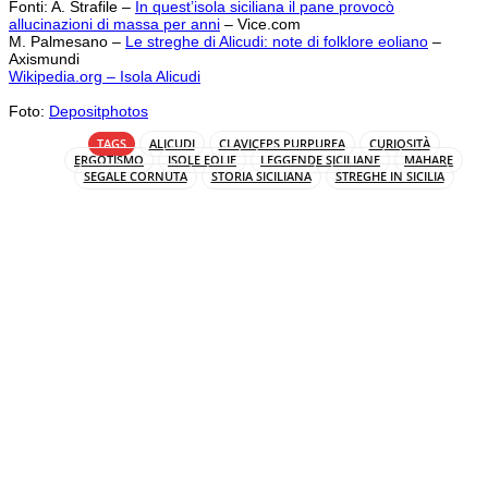
Fonti: A. Strafile –
In quest’isola siciliana il pane provocò
allucinazioni di massa per anni
– Vice.com
M. Palmesano –
Le streghe di Alicudi: note di folklore eoliano
–
Axismundi
Wikipedia.org – Isola Alicudi
Foto:
Depositphotos
TAGS
ALICUDI
CLAVICEPS PURPUREA
CURIOSITÀ
ERGOTISMO
ISOLE EOLIE
LEGGENDE SICILIANE
MAHARE
SEGALE CORNUTA
STORIA SICILIANA
STREGHE IN SICILIA