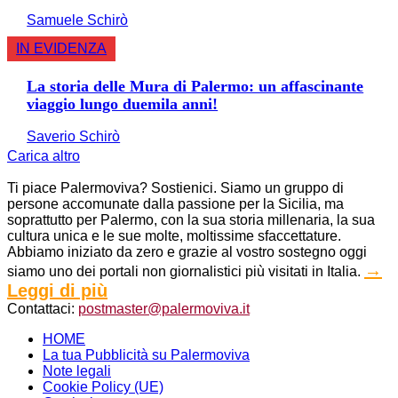
Samuele Schirò
IN EVIDENZA
La storia delle Mura di Palermo: un affascinante
viaggio lungo duemila anni!
Saverio Schirò
Carica altro
Ti piace Palermoviva? Sostienici. Siamo un gruppo di
persone accomunate dalla passione per la Sicilia, ma
soprattutto per Palermo, con la sua storia millenaria, la sua
cultura unica e le sue molte, moltissime sfaccettature.
Abbiamo iniziato da zero e grazie al vostro sostegno oggi
→
siamo uno dei portali non giornalistici più visitati in Italia.
Leggi di più
Contattaci:
postmaster@palermoviva.it
HOME
La tua Pubblicità su Palermoviva
Note legali
Cookie Policy (UE)