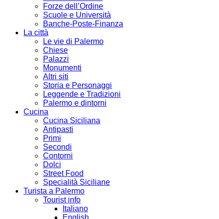
Forze dell’Ordine
Scuole e Università
Banche-Poste-Finanza
La città
Le vie di Palermo
Chiese
Palazzi
Monumenti
Altri siti
Storia e Personaggi
Leggende e Tradizioni
Palermo e dintorni
Cucina
Cucina Siciliana
Antipasti
Primi
Secondi
Contorni
Dolci
Street Food
Specialità Siciliane
Turista a Palermo
Tourist info
Italiano
English