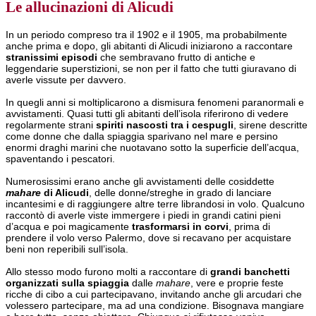
Le allucinazioni di Alicudi
In un periodo compreso tra il 1902 e il 1905, ma probabilmente
anche prima e dopo, gli abitanti di Alicudi iniziarono a raccontare
stranissimi episodi
che sembravano frutto di antiche e
leggendarie superstizioni, se non per il fatto che tutti giuravano di
averle vissute per davvero.
In quegli anni si moltiplicarono a dismisura fenomeni paranormali e
avvistamenti. Quasi tutti gli abitanti dell’isola riferirono di vedere
regolarmente strani
spiriti nascosti tra i cespugli
, sirene descritte
come donne che dalla spiaggia sparivano nel mare e persino
enormi draghi marini che nuotavano sotto la superficie dell’acqua,
spaventando i pescatori.
Numerosissimi erano anche gli avvistamenti delle cosiddette
mahare
di Alicudi
, delle donne/streghe in grado di lanciare
incantesimi e di raggiungere altre terre librandosi in volo. Qualcuno
raccontò di averle viste immergere i piedi in grandi catini pieni
d’acqua e poi magicamente
trasformarsi in corvi
, prima di
prendere il volo verso Palermo, dove si recavano per acquistare
beni non reperibili sull’isola.
Allo stesso modo furono molti a raccontare di
grandi banchetti
organizzati sulla spiaggia
dalle
mahare
, vere e proprie feste
ricche di cibo a cui partecipavano, invitando anche gli arcudari che
volessero partecipare, ma ad una condizione. Bisognava mangiare