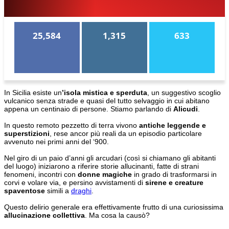
25,584
1,315
633
In Sicilia esiste un
’isola mistica e sperduta
, un suggestivo scoglio
vulcanico senza strade e quasi del tutto selvaggio in cui abitano
appena un centinaio di persone. Stiamo parlando di
Alicudi
.
In questo remoto pezzetto di terra vivono
antiche leggende e
superstizioni
, rese ancor più reali da un episodio particolare
avvenuto nei primi anni del ‘900.
Nel giro di un paio d’anni gli arcudari (così si chiamano gli abitanti
del luogo) iniziarono a riferire storie allucinanti, fatte di strani
fenomeni, incontri con
donne magiche
in grado di trasformarsi in
corvi e volare via, e persino avvistamenti di
sirene e creature
spaventose
simili a
draghi
.
Questo delirio generale era effettivamente frutto di una curiosissima
allucinazione collettiva
. Ma cosa la causò?