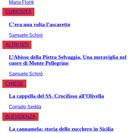
Maria Floriti
CURIOSITÀ
C’era una volta l’ascaretto
Samuele Schirò
ALTRI SITI
L’Abisso della Pietra Selvaggia. Una meraviglia nel
cuore di Monte Pellegrino
Samuele Schirò
CHIESE
La cappella del SS. Crocifisso all’Olivella
Corrado Sedda
IN EVIDENZA
La cannamela: storia dello zucchero in Sicilia