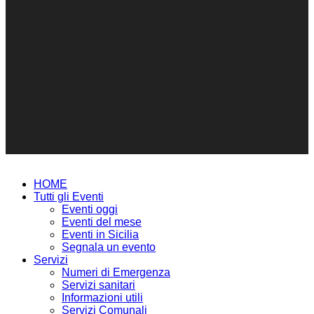
HOME
Tutti gli Eventi
Eventi oggi
Eventi del mese
Eventi in Sicilia
Segnala un evento
Servizi
Numeri di Emergenza
Servizi sanitari
Informazioni utili
Servizi Comunali