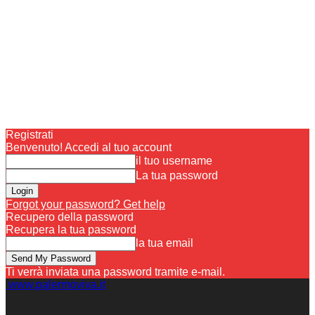
Registrati
Benvenuto! Accedi al tuo account
il tuo username
La tua password
Forgot your password? Get help
Recupero della password
Recupera la tua password
la tua email
Ti verrà inviata una password tramite e-mail.
www.palermoviva.it