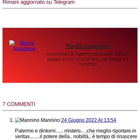
Rimani aggiornato su Telegram
Nicola Stanzione
Innamorato di Palermo ed esperto dei suoi
palazzi storici, monumenti, usi, costumi e
tradizioni
7 COMMENTI
Mannino
24 Giugno 2022 At 13:54
Palermo e dintorni….. mistero.. ..che meglio riportare.in
veritas……il potere della.. nobiltà.. è tempo di rinascere