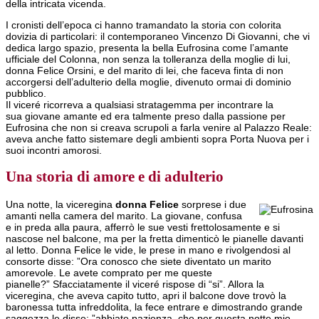
della intricata vicenda.
I cronisti dell’epoca ci hanno tramandato la storia con colorita
dovizia di particolari: il contemporaneo Vincenzo Di Giovanni, che vi
dedica largo spazio, presenta la bella Eufrosina come l’amante
ufficiale del Colonna, non senza la tolleranza della moglie di lui,
donna Felice Orsini, e del marito di lei, che faceva finta di non
accorgersi dell’adulterio della moglie, divenuto ormai di dominio
pubblico.
Il viceré ricorreva a qualsiasi stratagemma per incontrare la
sua giovane amante ed era talmente preso dalla passione per
Eufrosina che non si creava scrupoli a farla venire al Palazzo Reale:
aveva anche fatto sistemare degli ambienti sopra Porta Nuova per i
suoi incontri amorosi.
Una storia di amore e di adulterio
Una notte, la viceregina
donna Felice
sorprese i due
amanti nella camera del marito. La giovane, confusa
e in preda alla paura, afferrò le sue vesti frettolosamente e si
nascose nel balcone, ma per la fretta dimenticò le pianelle davanti
al letto. Donna Felice le vide, le prese in mano e rivolgendosi al
consorte disse: ”Ora conosco che siete diventato un marito
amorevole. Le avete comprato per me queste
pianelle?” Sfacciatamente il viceré rispose di “si”. Allora la
viceregina, che aveva capito tutto, apri il balcone dove trovò la
baronessa tutta infreddolita, la fece entrare e dimostrando grande
saggezza le disse: ”abbiate pazienza, che per questa notte mio