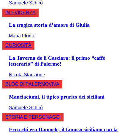
Samuele Schirò
IN EVIDENZA
La tragica storia d’amore di Giulia
Maria Floriti
CURIOSITÀ
La Taverna de li Casciara: il primo “caffè
letterario” di Palermo!
Nicola Stanzione
BLOG DI PALERMOVIVA
Manciaciumi, il tipico prurito dei siciliani
Samuele Schirò
STORIA E PERSONAGGI
Ecco chi era Damocle, il famoso siciliano con la