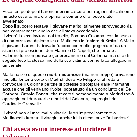
Poco tempo dopo il barone morì in carcere per ragioni ufficialmente
rimaste oscure, ma era opinione comune che fosse stato
avvelenato.
Dopo il suocero restava il giovane marito, talmente sprovveduto da
non comprendere quello che gli stava accadendo.
Il viceré lo fece invitare dal fratello, Pompeo Colonna, con la scusa
di una missione diplomatica a Malta con le “galere di Sicilia”. A Malta
il giovane barone fu trovato “ucciso con molte pugnalate” da un
sicario di professione, don Flaminio Di Napoli, che tornato a
Palermo fu ricompensato generosamente dal Colonna, ma che di
seguito fece la stessa fine della sua vittima: venne fatto affogare in
un canale.
Ma le notizie di queste
morti misteriose
(ma non troppo) arrivarono
fino alla lontana corte di Madrid, dove Re Filippo si affrettò a
convocare il Colonna perché si potesse discolpare dalle infamanti
accuse che gli venivano rivolte, soprattutto da un congiunto dei De
Corbera, Ottavio Bonett, che recatosi personalmente a Madrid trovò
appoggio nei detrattori e nemici del Colonna, capeggiati dal
Cardinale Granvelle.
Il viceré non giunse mai a Madrid. Morì improvvisamente a
Medinaceli durante il viaggio, anche lui in circostanze “misteriose”.
Chi aveva avuto interesse ad uccidere il
Colonna?