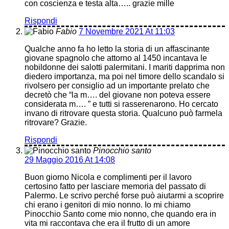
con coscienza e testa alta….. grazie mille
Rispondi
Fabio
7 Novembre 2021 At 11:03
Qualche anno fa ho letto la storia di un affascinante
giovane spagnolo che attorno al 1450 incantava le
nobildonne dei salotti palermitani. I mariti dapprima non
diedero importanza, ma poi nel timore dello scandalo si
rivolsero per consiglio ad un importante prelato che
decretò che “la m…. del giovane non poteva essere
considerata m…. ” e tutti si rasserenarono. Ho cercato
invano di ritrovare questa storia. Qualcuno può farmela
ritrovare? Grazie.
Rispondi
Pinocchio santo
29 Maggio 2016 At 14:08
Buon giorno Nicola e complimenti per il lavoro
certosino fatto per lasciare memoria del passato di
Palermo. Le scrivo perché forse può aiutarmi a scoprire
chi erano i genitori di mio nonno. Io mi chiamo
Pinocchio Santo come mio nonno, che quando era in
vita mi raccontava che era il frutto di un amore