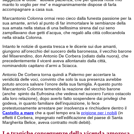
marito lo voglio per me” e magnanimamente dispose di farla
accompagnare a casa sua.
Marcantonio Colonna ormai reso cieco dalla funesta passione per la
sua amante, arrivò al punto di far immortalare le sembianze della
sua amata nella statua di una bellissima sirena dal cui seno
zampillavano due getti d’acqua, che regalò alla città collocandola
nella strada Colonna.
Intanto le notizie di questa tresca e le dicerie sui due amanti,
giungono all’orecchio del suocero della baronessa, il vecchio barone
del Miserendino, don Antonio De Corbera (odiato dalla nuora), che
precedentemente il viceré aveva allontanato dalla città,
nominandolo capitano d’armi a Sciacca.
Antonio De Corbera torna quindi a Palermo per accertare la
veridicità delle voci, convinto che solo la sua presenza avrebbe
potuto ancora salvare l’onore della sua famiglia. A questo punto
Marcantonio Colonna temendo la reazione del vecchio barone
(anche spinto da Eufrosina che vedeva nel suocero l’unico ostacolo
alla loro relazione), dopo averlo fatto sospendere dai privilegi che
godeva, in quanto familiare dell’inquisizione, lo fece
pretestuosamente arrestare per insolvenza e rinchiudere dentro il
Castello a mare
che a quel tempo era la
prigione per i nobili
(in
effetti il Corbera, impegnato nell’edificazione del paese di Santa
Margherita Belice, aveva contratto molti debiti).
Le tragiche conseguenze della vicenda amorosa