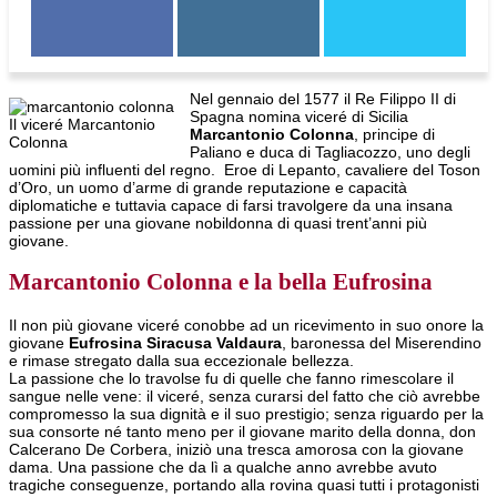
Nel gennaio del 1577 il Re Filippo II di
Spagna nomina viceré di Sicilia
Il viceré Marcantonio
Marcantonio Colonna
, principe di
Colonna
Paliano e duca di Tagliacozzo, uno degli
uomini più influenti del regno. Eroe di Lepanto, cavaliere del Toson
d’Oro, un uomo d’arme di grande reputazione e capacità
diplomatiche e tuttavia capace di farsi travolgere da una insana
passione per una giovane nobildonna di quasi trent’anni più
giovane.
Marcantonio Colonna e la bella Eufrosina
Il non più giovane viceré conobbe ad un ricevimento in suo onore la
giovane
Eufrosina Siracusa Valdaura
, baronessa del Miserendino
e rimase stregato dalla sua eccezionale bellezza.
La passione che lo travolse fu di quelle che fanno rimescolare il
sangue nelle vene: il viceré, senza curarsi del fatto che ciò avrebbe
compromesso la sua dignità e il suo prestigio; senza riguardo per la
sua consorte né tanto meno per il giovane marito della donna, don
Calcerano De Corbera, iniziò una tresca amorosa con la giovane
dama. Una passione che da lì a qualche anno avrebbe avuto
tragiche conseguenze, portando alla rovina quasi tutti i protagonisti