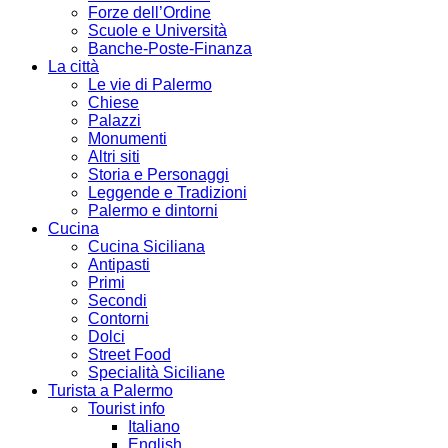
Forze dell’Ordine
Scuole e Università
Banche-Poste-Finanza
La città
Le vie di Palermo
Chiese
Palazzi
Monumenti
Altri siti
Storia e Personaggi
Leggende e Tradizioni
Palermo e dintorni
Cucina
Cucina Siciliana
Antipasti
Primi
Secondi
Contorni
Dolci
Street Food
Specialità Siciliane
Turista a Palermo
Tourist info
Italiano
English