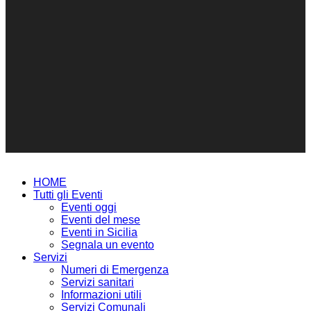
HOME
Tutti gli Eventi
Eventi oggi
Eventi del mese
Eventi in Sicilia
Segnala un evento
Servizi
Numeri di Emergenza
Servizi sanitari
Informazioni utili
Servizi Comunali