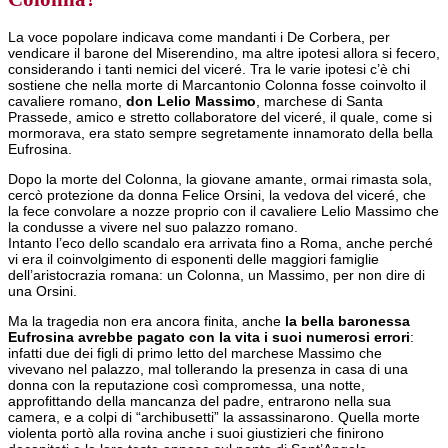
La voce popolare indicava come mandanti i De Corbera, per
vendicare il barone del Miserendino, ma altre ipotesi allora si fecero,
considerando i tanti nemici del viceré. Tra le varie ipotesi c’è chi
sostiene che nella morte di Marcantonio Colonna fosse coinvolto il
cavaliere romano,
don Lelio Massimo
, marchese di Santa
Prassede, amico e stretto collaboratore del viceré, il quale, come si
mormorava, era stato sempre segretamente innamorato della bella
Eufrosina.
Dopo la morte del Colonna, la giovane amante, ormai rimasta sola,
cercò protezione da donna Felice Orsini, la vedova del viceré, che
la fece convolare a nozze proprio con il cavaliere Lelio Massimo che
la condusse a vivere nel suo palazzo romano.
Intanto l’eco dello scandalo era arrivata fino a Roma, anche perché
vi era il coinvolgimento di esponenti delle maggiori famiglie
dell’aristocrazia romana: un Colonna, un Massimo, per non dire di
una Orsini.
Ma la tragedia non era ancora finita, anche
la bella baronessa
Eufrosina avrebbe pagato con la vita i suoi numerosi errori
:
infatti due dei figli di primo letto del marchese Massimo che
vivevano nel palazzo, mal tollerando la presenza in casa di una
donna con la reputazione così compromessa, una notte,
approfittando della mancanza del padre, entrarono nella sua
camera, e a colpi di “archibusetti” la assassinarono. Quella morte
violenta portò alla rovina anche i suoi giustizieri che finirono