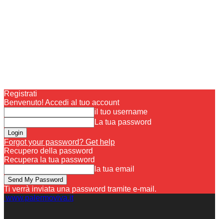
Registrati
Benvenuto! Accedi al tuo account
il tuo username
La tua password
Forgot your password? Get help
Recupero della password
Recupera la tua password
la tua email
Ti verrà inviata una password tramite e-mail.
www.palermoviva.it