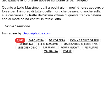
decapitati e le loro teste appese sul ponte di Sant’Angelo.
Quanto a Lelio Massimo, da lì a pochi giorni
morì di crepacuore
, o
forse per il rimorso di tutte quelle morti che pesavano anche sulla
sua coscienza. Si trattò dell’ultima vittima di questa tragica catena
che di morti ne ha contati in totale “otto”.
Nicola Stanzione
Immagine by
Deposiphotos.com
TAGS
BARONESSA
DE CORBERA
DONNA FELICE ORSINI
EUFROSINA
LELIO MASSIMO
MARCANTONIO COLONNA
MISEDRENDINO
PALERMO
PORTA NUOVA
RE FILIPPO
VALDAURA
VIVERÈ