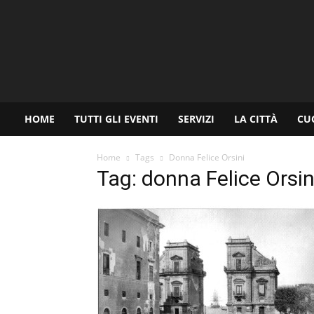
www.palermoviva.it
HOME
TUTTI GLI EVENTI
SERVIZI
LA CITTÀ
CU
Home
Tags
Donna Felice Orsini
Tag: donna Felice Orsin