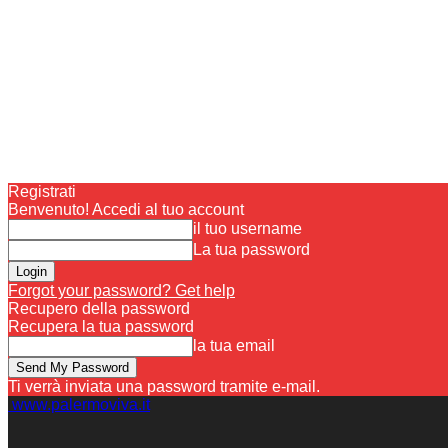
Registrati
Benvenuto! Accedi al tuo account
il tuo username
La tua password
Forgot your password? Get help
Recupero della password
Recupera la tua password
la tua email
Ti verrà inviata una password tramite e-mail.
www.palermoviva.it