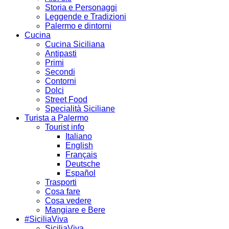
Storia e Personaggi
Leggende e Tradizioni
Palermo e dintorni
Cucina
Cucina Siciliana
Antipasti
Primi
Secondi
Contorni
Dolci
Street Food
Specialità Siciliane
Turista a Palermo
Tourist info
Italiano
English
Français
Deutsche
Español
Trasporti
Cosa fare
Cosa vedere
Mangiare e Bere
#SiciliaViva
SiciliaViva