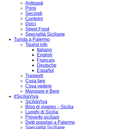
Antipasti
Primi
Secondi
Contorni
Dolci
Street Food
Specialità Siciliane
Turista a Palermo
Tourist info
Italiano
English
Français
Deutsche
Español
Trasporti
Cosa fare
Cosa vedere
Mangiare e Bere
#SiciliaViva
SiciliaViva
Blog di viaggio – Sicilia
Luoghi di Sicilia
Proverbi siciliani
Detti popolari a Palermo
Specialità Siciliane