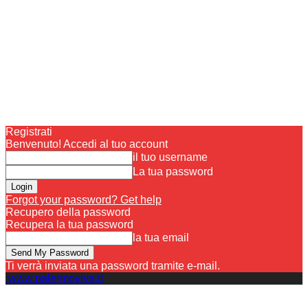
Registrati
Benvenuto! Accedi al tuo account
il tuo username
La tua password
Forgot your password? Get help
Recupero della password
Recupera la tua password
la tua email
Ti verrà inviata una password tramite e-mail.
www.palermoviva.it