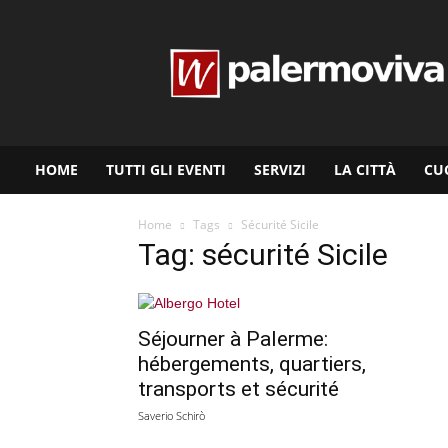
www.palermoviva.it
HOME
TUTTI GLI EVENTI
SERVIZI
LA CITTÀ
CU
Home
Tags
Sécurité Sicile
Tag: sécurité Sicile
Séjourner à Palerme:
hébergements, quartiers,
transports et sécurité
Saverio Schirò