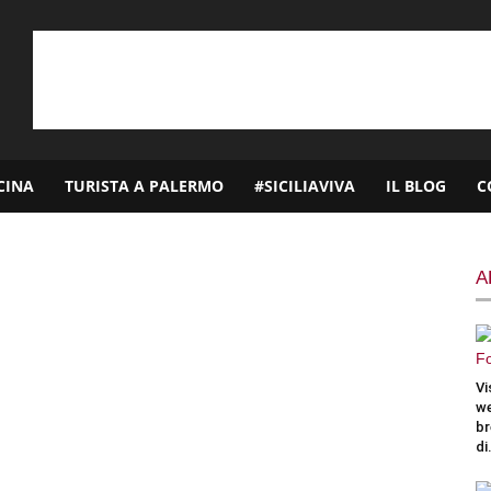
CINA
TURISTA A PALERMO
#SICILIAVIVA
IL BLOG
C
A
Vi
we
br
di.