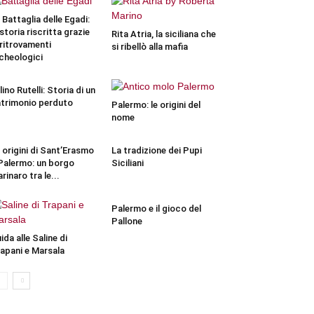
 Battaglia delle Egadi:
 storia riscritta grazie
Rita Atria, la siciliana che
 ritrovamenti
si ribellò alla mafia
cheologici
llino Rutelli: Storia di un
trimonio perduto
Palermo: le origini del
nome
 origini di Sant’Erasmo
La tradizione dei Pupi
Palermo: un borgo
Siciliani
rinaro tra le...
Palermo e il gioco del
Pallone
ida alle Saline di
apani e Marsala