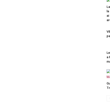
La
la
ai
ar
Vi
pa
Le
a 
ma
Gu
Tr