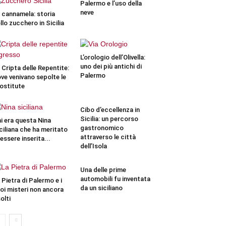
Palermo e l’uso della
neve
 cannamela: storia
llo zucchero in Sicilia
L’orologio dell’Olivella:
uno dei più antichi di
 Cripta delle Repentite:
Palermo
ve venivano sepolte le
ostitute
Cibo d’eccellenza in
Sicilia: un percorso
i era questa Nina
gastronomico
ciliana che ha meritato
attraverso le città
 essere inserita...
dell’Isola
Una delle prime
automobili fu inventata
 Pietra di Palermo e i
da un siciliano
oi misteri non ancora
solti