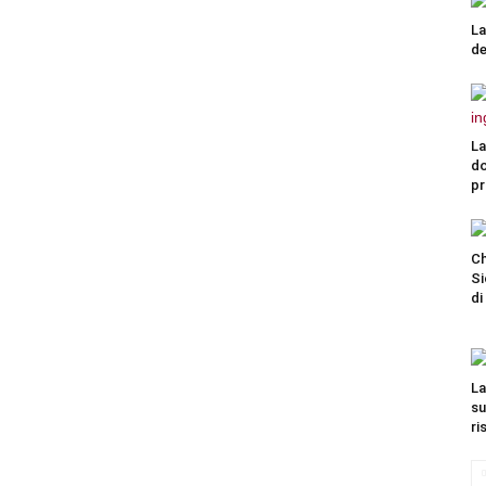
La
de
La
do
pr
Ch
Si
di
La
su
ri