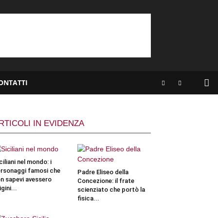
ONTATTI
RTICOLI IN EVIDENZA
ciliani nel mondo: i
rsonaggi famosi che
Padre Eliseo della
n sapevi avessero
Concezione: il frate
igini...
scienziato che portò la
fisica...