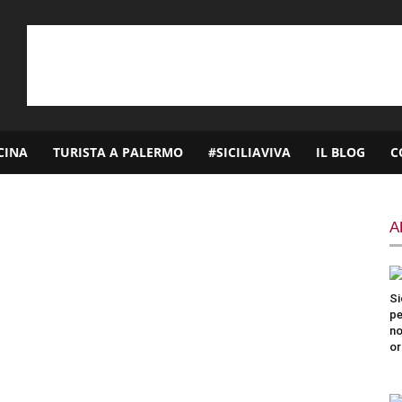
CINA
TURISTA A PALERMO
#SICILIAVIVA
IL BLOG
C
A
Si
pe
no
or