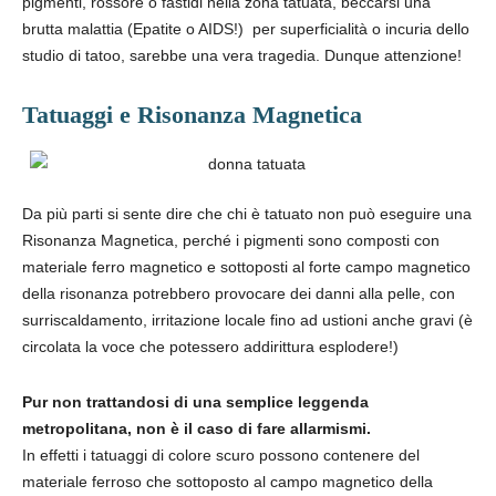
pigmenti, rossore o fastidi nella zona tatuata, beccarsi una
brutta malattia (Epatite o AIDS!) per superficialità o incuria dello
studio di tatoo, sarebbe una vera tragedia. Dunque attenzione!
Tatuaggi e Risonanza Magnetica
Da più parti si sente dire che chi è tatuato non può eseguire una
Risonanza Magnetica, perché i pigmenti sono composti con
materiale ferro magnetico e sottoposti al forte campo magnetico
della risonanza potrebbero provocare dei danni alla pelle, con
surriscaldamento, irritazione locale fino ad ustioni anche gravi (è
circolata la voce che potessero addirittura esplodere!)
Pur non trattandosi di una semplice leggenda
metropolitana, non è il caso di fare allarmismi.
In effetti i tatuaggi di colore scuro possono contenere del
materiale ferroso che sottoposto al campo magnetico della