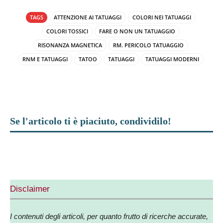
TAGS
ATTENZIONE AI TATUAGGI
COLORI NEI TATUAGGI
COLORI TOSSICI
FARE O NON UN TATUAGGIO
RISONANZA MAGNETICA
RM. PERICOLO TATUAGGIO
RNM E TATUAGGI
TATOO
TATUAGGI
TATUAGGI MODERNI
Se l'articolo ti è piaciuto, condividilo!
Facebook
X
WhatsApp
Telegram
Disclaimer
I contenuti degli articoli, per quanto frutto di ricerche accurate,