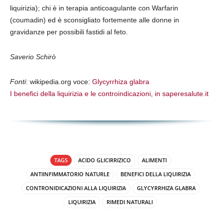
liquirizia); chi è in terapia anticoagulante con Warfarin
(coumadin) ed è sconsigliato fortemente alle donne in
gravidanze per possibili fastidi al feto.
Saverio Schirò
Fonti
: wikipedia.org voce:
Glycyrrhiza glabra
I benefici della liquirizia e le controindicazioni, in saperesalute.it
TAGS
ACIDO GLICIRRIZICO
ALIMENTI
ANTIINFIMMATORIO NATURLE
BENEFICI DELLA LIQUIRIZIA
CONTRONIDICAZIONI ALLA LIQUIRIZIA
GLYCYRRHIZA GLABRA
LIQUIRIZIA
RIMEDI NATURALI