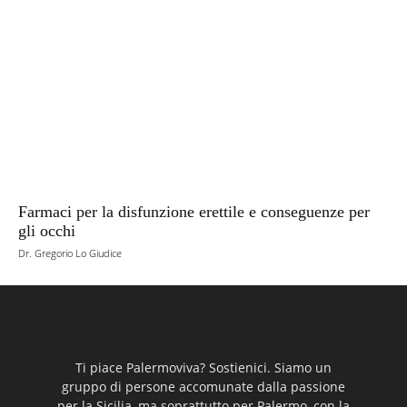
Farmaci per la disfunzione erettile e conseguenze per
gli occhi
Dr. Gregorio Lo Giudice
Ti piace Palermoviva? Sostienici. Siamo un
gruppo di persone accomunate dalla passione
per la Sicilia, ma soprattutto per Palermo, con la