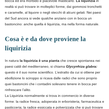
bocca ed era morbido e piacevole masticarlo.
La liquirizia
in
realtà si può trovare in molteplici forme, dai gommosi tronchetti
e caramelle, al liquore o negli stecchi di alcuni gelati. Nei paesi
del Sud ancora si vede qualche anziano con in bocca un
bastoncino: anche quella è liquirizia, ma nella forma naturale.
Cosa è e da dove proviene la
liquirizia
In natura
la liquirizia è una pianta
che cresce spontanea nei
paesi caldi del mediterraneo, si chiama
Glycyrrhiza glabra:
questo è il suo nome scientifico. L’estratto da cui si ottiene per
ebollizione lo sciroppo si ricava dalle radici che sono proprio
quei bastoncini che i contadini solevano tenere in bocca per
rinfrescare l’alito.
La Liquirizia normalmente si trova in commercio in diverse
forme: la radice fresca, adoperata in erboristeria, farmaceutica e
pasticceria; la radice essiccata e polverizzata che si può trovare