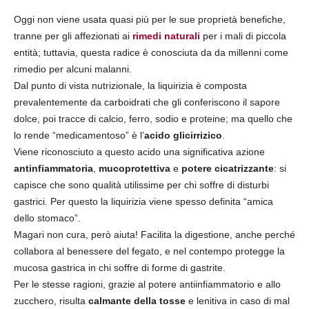
Oggi non viene usata quasi più per le sue proprietà benefiche,
tranne per gli affezionati ai
rimedi naturali
per i mali di piccola
entità; tuttavia, questa radice è conosciuta da da millenni come
rimedio per alcuni malanni.
Dal punto di vista nutrizionale, la liquirizia è composta
prevalentemente da carboidrati che gli conferiscono il sapore
dolce, poi tracce di calcio, ferro, sodio e proteine; ma quello che
lo rende “medicamentoso” è l’
acido glicirrizico
.
Viene riconosciuto a questo acido una significativa azione
antinfiammatoria
,
mucoprotettiva
e
potere cicatrizzante
: si
capisce che sono qualità utilissime per chi soffre di disturbi
gastrici. Per questo la liquirizia viene spesso definita “amica
dello stomaco”.
Magari non cura, però aiuta! Facilita la digestione, anche perché
collabora al benessere del fegato, e nel contempo protegge la
mucosa gastrica in chi soffre di forme di gastrite.
Per le stesse ragioni, grazie al potere antiinfiammatorio e allo
zucchero, risulta
calmante della tosse
e lenitiva in caso di mal