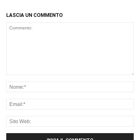
LASCIA UN COMMENTO
Commento:
No
Ema
Sit
We