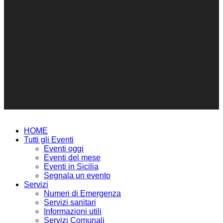
HOME
Tutti gli Eventi
Eventi oggi
Eventi del mese
Eventi in Sicilia
Segnala un evento
Servizi
Numeri di Emergenza
Servizi sanitari
Informazioni utili
Servizi Comunali