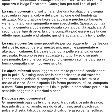
opacizza e leviga l’incarnato. Consigliata per tutti i tipi di pelle.
La
cipria compatta
di solito ha anche una tonalità, che bisogna
sceglierla in base al colore della carnagione e del fondotinta
utilizzato. Molto pratica e facile da applicare perchè solitamente
viene fornita di una spugnetta e uno specchietto. Spesso, con tali
ciprie, la copertura può essere dosata con la quantità applicata. A
seconda del tipo di pelle, la cipria compatta può essere scelta con
effetto opacizzante o idratante, quindi è adatta a tutti i tipi di pelle.
Le
ciprie correttori
sono progettate per correggere le imperfezioni
della pelle, nascondere gli inestetismi, macchie pigmentate e
alterazioni cutanee. Da usare quando la pelle è stanca, grigia o
arrossata. Possono essere applicate su tutto il viso o su parti
selezionate. Le ciprie correttori sono disponibili sul mercato sia in
forma compatta che in polvere sciolta.
Le
ciprie minerali
sono leggere con molte proprietà condizionanti
per la pelle. Si distinguono per la composizione in cui troviamo
l’opportuna selezione di composti minerali come silice, mica o
ossido di zinco. Sono disponibili in forma pressata, sfusa, compatta
o cotte. Sono perfette per tutti i tipi di pelle, in particolare per quella
sensibile soggetta a irritazioni o acne.
Da cosa sono composte?
Gli ingredienti base delle ciprie sono, tra gli altri: ossido di zinco,
biossido di titanio, amido, ossido di alluminio, argilla caolinica,
polvere di seta, talco, carbonato di calcio (è assorbente, soffice,