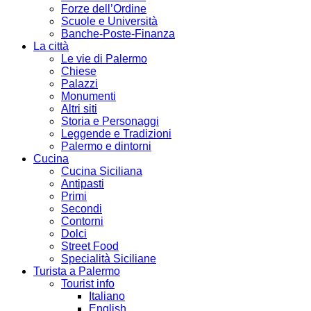
Forze dell’Ordine
Scuole e Università
Banche-Poste-Finanza
La città
Le vie di Palermo
Chiese
Palazzi
Monumenti
Altri siti
Storia e Personaggi
Leggende e Tradizioni
Palermo e dintorni
Cucina
Cucina Siciliana
Antipasti
Primi
Secondi
Contorni
Dolci
Street Food
Specialità Siciliane
Turista a Palermo
Tourist info
Italiano
English