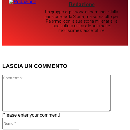
Redazione
Un gruppo di persone accomunate dalla
passione per la Sicilia, ma sopratutto per
Palermo, con la sua storia millenaria, la
sua cultura unica e le sue molte,
moltissime sfaccettature.
LASCIA UN COMMENTO
Comment
Please enter your comment!
Nome:*