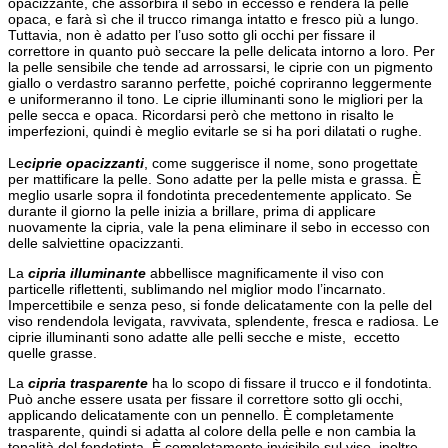
opacizzante, che assorbirà il sebo in eccesso e renderà la pelle
opaca, e farà sì che il trucco rimanga intatto e fresco più a lungo.
Tuttavia, non è adatto per l’uso sotto gli occhi per fissare il
correttore in quanto può seccare la pelle delicata intorno a loro. Per
la pelle sensibile che tende ad arrossarsi, le ciprie con un pigmento
giallo o verdastro saranno perfette, poiché copriranno leggermente
e uniformeranno il tono. Le ciprie illuminanti sono le migliori per la
pelle secca e opaca. Ricordarsi però che mettono in risalto le
imperfezioni, quindi è meglio evitarle se si ha pori dilatati o rughe.
Le
ciprie opacizzanti
, come suggerisce il nome, sono progettate
per mattificare la pelle. Sono adatte per la pelle mista e grassa. È
meglio usarle sopra il fondotinta precedentemente applicato. Se
durante il giorno la pelle inizia a brillare, prima di applicare
nuovamente la cipria, vale la pena eliminare il sebo in eccesso con
delle salviettine opacizzanti.
La
cipria illuminante
abbellisce magnificamente il viso con
particelle riflettenti, sublimando nel miglior modo l’incarnato.
Impercettibile e senza peso, si fonde delicatamente con la pelle del
viso rendendola levigata, ravvivata, splendente, fresca e radiosa. Le
ciprie illuminanti sono adatte alle pelli secche e miste, eccetto
quelle grasse.
La
cipria trasparente
ha lo scopo di fissare il trucco e il fondotinta.
Può anche essere usata per fissare il correttore sotto gli occhi,
applicando delicatamente con un pennello. È completamente
trasparente, quindi si adatta al colore della pelle e non cambia la
tonalità del fondotinta. È completamente invisibile sul viso, inoltre,