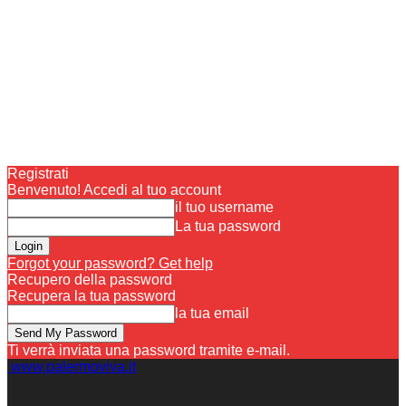
Registrati
Benvenuto! Accedi al tuo account
il tuo username
La tua password
Forgot your password? Get help
Recupero della password
Recupera la tua password
la tua email
Ti verrà inviata una password tramite e-mail.
www.palermoviva.it