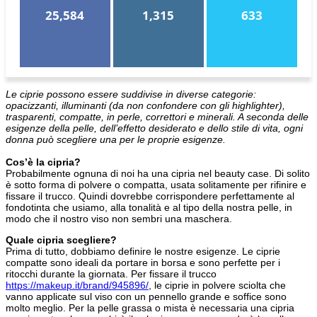
25,584
1,315
633
Le ciprie possono essere suddivise in diverse categorie:
opacizzanti, illuminanti (da non confondere con gli highlighter),
trasparenti, compatte, in perle, correttori e minerali. A seconda delle
esigenze della pelle, dell’effetto desiderato e dello stile di vita, ogni
donna può scegliere una per le proprie esigenze.
Cos’è la cipria?
Probabilmente ognuna di noi ha una cipria nel beauty case. Di solito
è sotto forma di polvere o compatta, usata solitamente per rifinire e
fissare il trucco. Quindi dovrebbe corrispondere perfettamente al
fondotinta che usiamo, alla tonalità e al tipo della nostra pelle, in
modo che il nostro viso non sembri una maschera.
Quale cipria scegliere?
Prima di tutto, dobbiamo definire le nostre esigenze. Le ciprie
compatte sono ideali da portare in borsa e sono perfette per i
ritocchi durante la giornata. Per fissare il trucco
https://makeup.it/brand/945896/
, le ciprie in polvere sciolta che
vanno applicate sul viso con un pennello grande e soffice sono
molto meglio. Per la pelle grassa o mista è necessaria una cipria