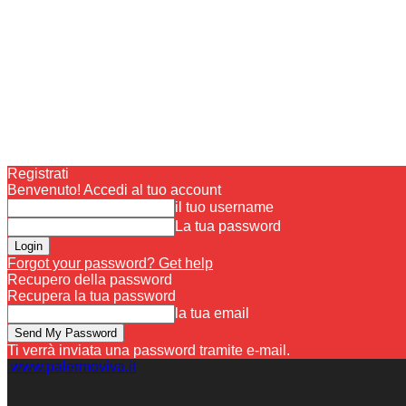
Registrati
Benvenuto! Accedi al tuo account
il tuo username
La tua password
Forgot your password? Get help
Recupero della password
Recupera la tua password
la tua email
Ti verrà inviata una password tramite e-mail.
www.palermoviva.it