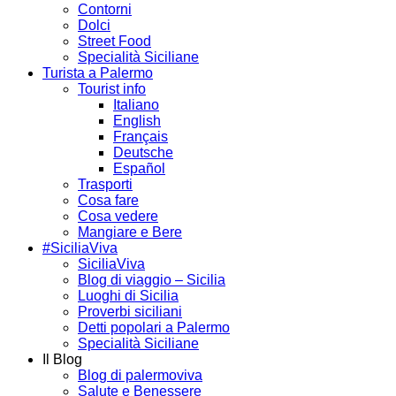
Contorni
Dolci
Street Food
Specialità Siciliane
Turista a Palermo
Tourist info
Italiano
English
Français
Deutsche
Español
Trasporti
Cosa fare
Cosa vedere
Mangiare e Bere
#SiciliaViva
SiciliaViva
Blog di viaggio – Sicilia
Luoghi di Sicilia
Proverbi siciliani
Detti popolari a Palermo
Specialità Siciliane
Il Blog
Blog di palermoviva
Salute e Benessere