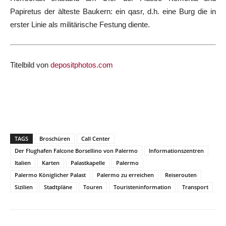
Papiretus der älteste Baukern: ein qasr, d.h. eine Burg die in
erster Linie als militärische Festung diente.
Titelbild von
depositphotos.com
TAGS
Broschüren
Call Center
Der Flughafen Falcone Borsellino von Palermo
Informationszentren
Italien
Karten
Palastkapelle
Palermo
Palermo Königlicher Palast
Palermo zu erreichen
Reiserouten
Sizilien
Stadtpläne
Touren
Touristeninformation
Transport