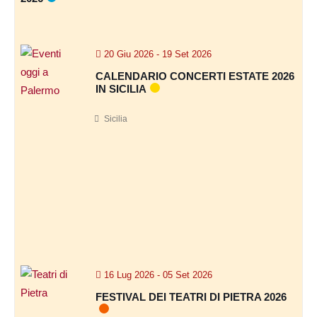
20 Giu 2026
- 19 Set 2026
CALENDARIO CONCERTI ESTATE 2026
IN SICILIA
Sicilia
I
biglietti
per
tutte
le
date
sono
disponibili
on
line
e
nelle
prevendite
abituali.
16 Lug 2026
- 05 Set 2026
FESTIVAL DEI TEATRI DI PIETRA 2026