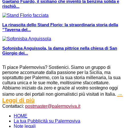
Gaetano Fuardo, il siciliano che inventò la benzina solida e
rischiò...
La rinascita dello Stand Florio: la straordinaria storia della
“Taverna del...
Sofonisba Anguissola, la dama pittrice nella chiesa di San
Giorgio dei...
Ti piace Palermoviva? Sostienici. Siamo un gruppo di
persone accomunate dalla passione per la Sicilia, ma
soprattutto per Palermo, con la sua storia millenaria, la sua
cultura unica e le sue molte, moltissime sfaccettature.
Abbiamo iniziato da zero e grazie al vostro sostegno oggi
→
siamo uno dei portali non giornalistici più visitati in Italia.
Leggi di più
Contattaci:
postmaster@palermoviva.it
HOME
La tua Pubblicità su Palermoviva
Note legali