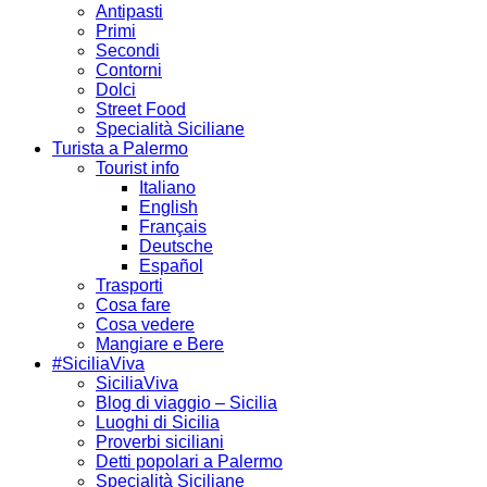
Antipasti
Primi
Secondi
Contorni
Dolci
Street Food
Specialità Siciliane
Turista a Palermo
Tourist info
Italiano
English
Français
Deutsche
Español
Trasporti
Cosa fare
Cosa vedere
Mangiare e Bere
#SiciliaViva
SiciliaViva
Blog di viaggio – Sicilia
Luoghi di Sicilia
Proverbi siciliani
Detti popolari a Palermo
Specialità Siciliane