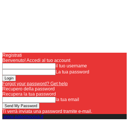
Registrati
Benvenuto! Accedi al tuo account
il tuo username
La tua password
Forgot your password? Get help
Recupero della password
Recupera la tua password
la tua email
Ti verrà inviata una password tramite e-mail.
www.palermoviva.it