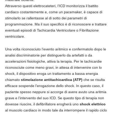
Attraverso questi elettrocateteri, l’ICD monitorizza il battito
cardiaco costantemente e, come un pacemaker, è capace di
stimolarlo se rallentasse al di sotto dei parametri di
programmazione. Ma il suo specifico è di riconoscere e trattare
eventuali episodi di Tachicardia Ventricolare o Fibrillazione
ventricolare.
Una volta riconosciuto l’evento aritmico e confermatolo dopo le
analisi discriminatorie per distinguerlo da artefatti o da
accelerazioni fisiologiche, attiva la terapia. Per le tachicardie
riconosciute come meno gravi, in attesa di intervenire con lo
shock, il dispositivo eroga un trattamento a bassa energia
chiamato
stimolazione antitachicardica (ATP)
che se risulta
efficace sospende l’erogazione dello shock. In questo caso, il
paziente spesso neppure si accorge di avere avuto una aritmia
grave e l’intervento del suo ICD. Se questo tipo di terapia non
dovesse riuscire, il defibrillatore erogherà uno
shock elettrico
al muscolo cardiaco in modo tale da interrompere il rapido ciclo