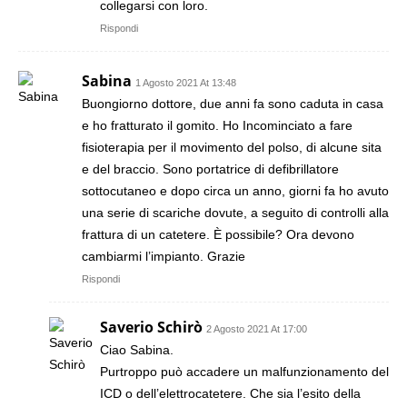
collegarsi con loro.
Rispondi
Sabina
1 Agosto 2021 At 13:48
Buongiorno dottore, due anni fa sono caduta in casa
e ho fratturato il gomito. Ho Incominciato a fare
fisioterapia per il movimento del polso, di alcune sita
e del braccio. Sono portatrice di defibrillatore
sottocutaneo e dopo circa un anno, giorni fa ho avuto
una serie di scariche dovute, a seguito di controlli alla
frattura di un catetere. È possibile? Ora devono
cambiarmi l’impianto. Grazie
Rispondi
Saverio Schirò
2 Agosto 2021 At 17:00
Ciao Sabina.
Purtroppo può accadere un malfunzionamento del
ICD o dell’elettrocatetere. Che sia l’esito della