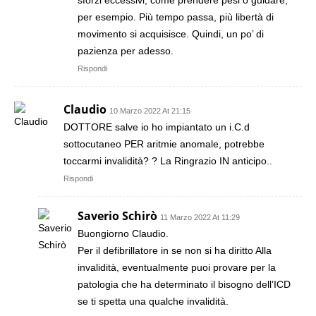
sforzi eccessivi, come prendere pesi o guidare,
per esempio. Più tempo passa, più libertà di
movimento si acquisisce. Quindi, un po’ di
pazienza per adesso.
Rispondi
Claudio
10 Marzo 2022 At 21:15
DOTTORE salve io ho impiantato un i.C.d
sottocutaneo PER aritmie anomale, potrebbe
toccarmi invalidità? ? La Ringrazio IN anticipo..
Rispondi
Saverio Schirò
11 Marzo 2022 At 11:29
Buongiorno Claudio.
Per il defibrillatore in se non si ha diritto Alla
invalidità, eventualmente puoi provare per la
patologia che ha determinato il bisogno dell’ICD
se ti spetta una qualche invalidità.