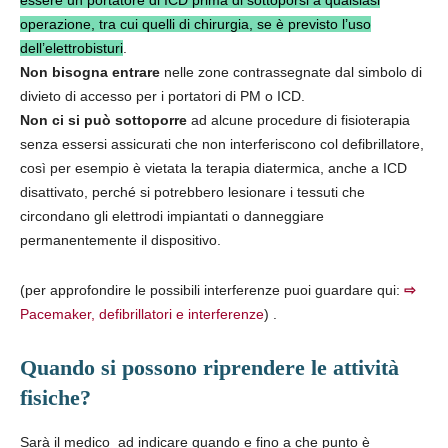
essere un portatore di ICD prima di sottoporsi a qualsiasi
operazione, tra cui quelli di chirurgia, se è previsto l’uso
dell’elettrobisturi
.
Non bisogna entrare
nelle zone contrassegnate dal simbolo di
divieto di accesso per i portatori di PM o ICD.
Non ci si può sottoporre
ad alcune procedure di fisioterapia
senza essersi assicurati che non interferiscono col defibrillatore,
così per esempio è vietata la terapia diatermica, anche a ICD
disattivato, perché si potrebbero lesionare i tessuti che
circondano gli elettrodi impiantati o danneggiare
permanentemente il dispositivo.
(per approfondire le possibili interferenze puoi guardare qui:
⇨
Pacemaker, defibrillatori e interferenze
) .
Quando si possono riprendere le attività
fisiche?
Sarà il medico ad indicare quando e fino a che punto è