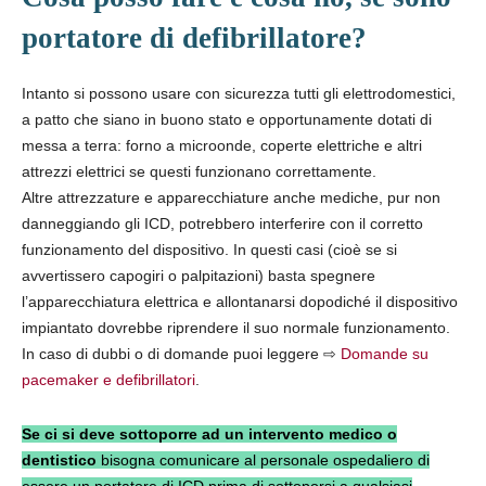
portatore di defibrillatore?
Intanto si possono usare con sicurezza tutti gli elettrodomestici,
a patto che siano in buono stato e opportunamente dotati di
messa a terra: forno a microonde, coperte elettriche e altri
attrezzi elettrici se questi funzionano correttamente.
Altre attrezzature e apparecchiature anche mediche, pur non
danneggiando gli ICD, potrebbero interferire con il corretto
funzionamento del dispositivo. In questi casi (cioè se si
avvertissero capogiri o palpitazioni) basta spegnere
l’apparecchiatura elettrica e allontanarsi dopodiché il dispositivo
impiantato dovrebbe riprendere il suo normale funzionamento.
In caso di dubbi o di domande puoi leggere ⇨
Domande su
pacemaker e defibrillatori
.
Se ci si deve sottoporre ad un intervento medico
o
dentistico
bisogna comunicare al personale ospedaliero di