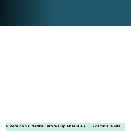
Vivere con i
l defibrillatore impiantabile
(
ICD
) cambia la vita: