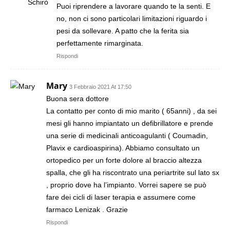
Puoi riprendere a lavorare quando te la senti. E
no, non ci sono particolari limitazioni riguardo i
pesi da sollevare. A patto che la ferita sia
perfettamente rimarginata.
Rispondi
Mary
3 Febbraio 2021 At 17:50
Buona sera dottore
La contatto per conto di mio marito ( 65anni) , da sei
mesi gli hanno impiantato un defibrillatore e prende
una serie di medicinali anticoagulanti ( Coumadin,
Plavix e cardioaspirina). Abbiamo consultato un
ortopedico per un forte dolore al braccio altezza
spalla, che gli ha riscontrato una periartrite sul lato sx
, proprio dove ha l’impianto. Vorrei sapere se può
fare dei cicli di laser terapia e assumere come
farmaco Lenizak . Grazie
Rispondi