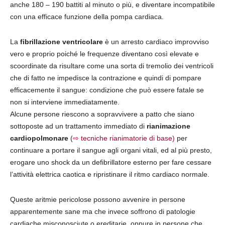
anche 180 – 190 battiti al minuto o più, e diventare incompatibile
con una efficace funzione della pompa cardiaca.
La
fibrillazione ventricolare
è un arresto cardiaco improvviso
vero e proprio poiché le frequenze diventano così elevate e
scoordinate da risultare come una sorta di tremolio dei ventricoli
che di fatto ne impedisce la contrazione e quindi di pompare
efficacemente il sangue: condizione che può essere fatale se
non si interviene immediatamente.
Alcune persone riescono a sopravvivere a patto che siano
sottoposte ad un trattamento immediato di
rianimazione
cardiopolmonare
(
⇨ tecniche rianimatorie di base)
per
continuare a portare il sangue agli organi vitali, ed al più presto,
erogare uno shock da un defibrillatore esterno per fare cessare
l’attività elettrica caotica e ripristinare il ritmo cardiaco normale.
Queste aritmie pericolose possono avvenire in persone
apparentemente sane ma che invece soffrono di patologie
cardiache misconosciute o ereditarie, oppure in persone che