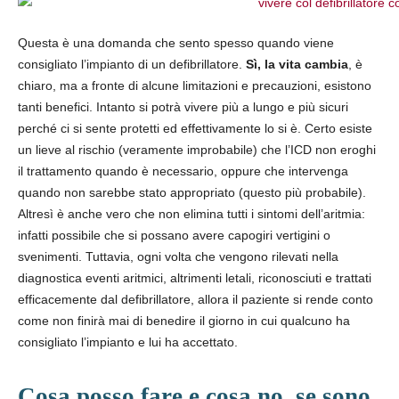
Questa è una domanda che sento spesso quando viene
consigliato l’impianto di un defibrillatore.
Sì, la vita cambia
, è
chiaro, ma a fronte di alcune limitazioni e precauzioni, esistono
tanti benefici. Intanto si potrà vivere più a lungo e più sicuri
perché ci si sente protetti ed effettivamente lo si è. Certo esiste
un lieve al rischio (veramente improbabile) che l’ICD non eroghi
il trattamento quando è necessario, oppure che intervenga
quando non sarebbe stato appropriato (questo più probabile).
Altresì è anche vero che non elimina tutti i sintomi dell’aritmia:
infatti possibile che si possano avere capogiri vertigini o
svenimenti. Tuttavia, ogni volta che vengono rilevati nella
diagnostica eventi aritmici, altrimenti letali, riconosciuti e trattati
efficacemente dal defibrillatore, allora il paziente si rende conto
come non finirà mai di benedire il giorno in cui qualcuno ha
consigliato l’impianto e lui ha accettato.
Cosa posso fare e cosa no, se sono