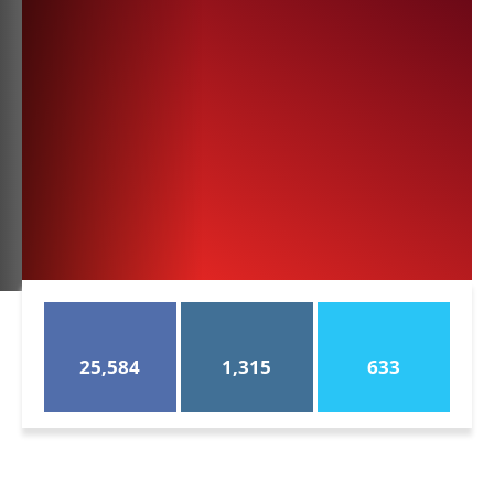
25,584
1,315
633