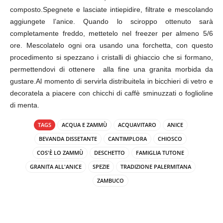
composto.Spegnete e lasciate intiepidire, filtrate e mescolando
aggiungete l’anice. Quando lo sciroppo ottenuto sarà
completamente freddo, mettetelo nel freezer per almeno 5/6
ore. Mescolatelo ogni ora usando una forchetta, con questo
procedimento si spezzano i cristalli di ghiaccio che si formano,
permettendovi di ottenere alla fine una granita morbida da
gustare.Al momento di servirla distribuitela in bicchieri di vetro e
decoratela a piacere con chicchi di caffè sminuzzati o foglioline
di menta.
TAGS
ACQUA E ZAMMÙ
ACQUAVITARO
ANICE
BEVANDA DISSETANTE
CANTIMPLORA
CHIOSCO
COS'È LO ZAMMÙ
DESCHETTO
FAMIGLIA TUTONE
GRANITA ALL'ANICE
SPEZIE
TRADIZIONE PALERMITANA
ZAMBUCO