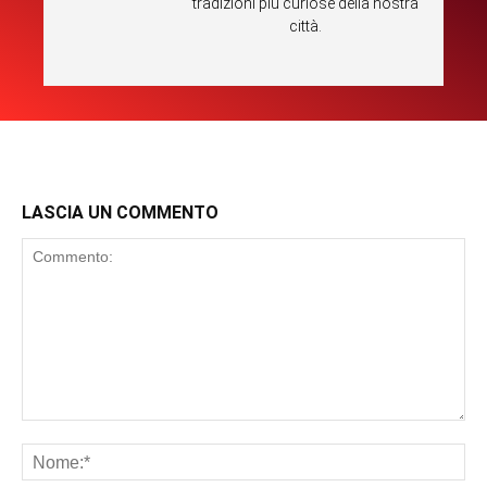
tradizioni più curiose della nostra
città.
LASCIA UN COMMENTO
Commento:
No