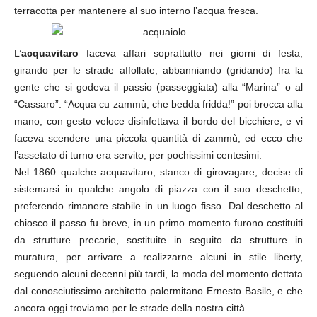
terracotta per mantenere al suo interno l’acqua fresca.
L’
acquavitaro
faceva affari soprattutto nei giorni di festa,
girando per le strade affollate, abbanniando (gridando) fra la
gente che si godeva il passio (passeggiata) alla “Marina” o al
“Cassaro”. “Acqua cu zammù, che bedda fridda!” poi brocca alla
mano, con gesto veloce disinfettava il bordo del bicchiere, e vi
faceva scendere una piccola quantità di zammù, ed ecco che
l’assetato di turno era servito, per pochissimi centesimi.
Nel 1860 qualche acquavitaro, stanco di girovagare, decise di
sistemarsi in qualche angolo di piazza con il suo deschetto,
preferendo rimanere stabile in un luogo fisso. Dal deschetto al
chiosco il passo fu breve, in un primo momento furono costituiti
da strutture precarie, sostituite in seguito da strutture in
muratura, per arrivare a realizzarne alcuni in stile liberty,
seguendo alcuni decenni più tardi, la moda del momento dettata
dal conosciutissimo architetto palermitano Ernesto Basile, e che
ancora oggi troviamo per le strade della nostra città.