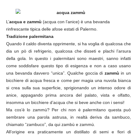
L’
acqua e zammù
(acqua con l’anice) è una bevanda
rinfrescante tipica delle afose estati di Palermo.
Tradizione palermitana
Quando il caldo diventa opprimente, si ha voglia di qualcosa che
dia un pò di refrigerio, qualcosa che disseti e plachi l’arsura
della gola. In questo i palermitani sono maestri, sanno infatti
come soddisfare questo tipo di esigenza e non a caso usano
una bevanda davvero “unica”. Qualche goccia di
zammù
in un
bicchiere di acqua fresca e come per magia una nuvola bianca
si crea sulla sua superficie, sprigionando un intenso odore di
anice, appagando prima ancora del palato, vista e olfatto,
insomma un bicchiere d’acqua che si beve anche con i sensi!
Ma cos’è lo zammù? Per chi non è palermitano questa può
sembrare una parola astrusa, in realtà deriva da sambuco,
chiamato “zambuco”, da qui zambù e zammù.
All’origine era praticamente un distillato di semi e fiori di