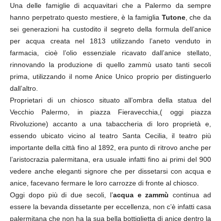
Una delle famiglie di acquavitari che a Palermo da sempre
hanno perpetrato questo mestiere, è la famiglia
Tutone
, che da
sei generazioni ha custodito il segreto della formula dell’anice
per acqua creata nel 1813 utilizzando l’aneto venduto in
farmacia, cioè l’olio essenziale ricavato dall’anice stellato,
rinnovando la produzione di quello zammù usato tanti secoli
prima, utilizzando il nome Anice Unico proprio per distinguerlo
dall’altro.
Proprietari di un chiosco situato all’ombra della statua del
Vecchio Palermo, in piazza Fieravecchia,( oggi piazza
Rivoluzione) accanto a una tabaccheria di loro proprietà e,
essendo ubicato vicino al teatro Santa Cecilia, il teatro più
importante della città fino al 1892, era punto di ritrovo anche per
l’aristocrazia palermitana, era usuale infatti fino ai primi del 900
vedere anche eleganti signore che per dissetarsi con acqua e
anice, facevano fermare le loro carrozze di fronte al chiosco.
Oggi dopo più di due secoli, l’
acqua e zammù
continua ad
essere la bevanda dissetante per eccellenza, non c’è infatti casa
palermitana che non ha la sua bella bottiglietta di anice dentro la