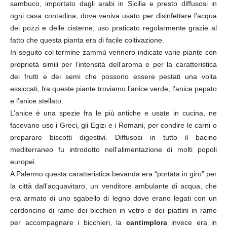
sambuco, importato dagli arabi in Sicilia e presto diffusosi in
ogni casa contadina, dove veniva usato per disinfettare l’acqua
dei pozzi e delle cisterne, uso praticato regolarmente grazie al
fatto che questa pianta era di facile coltivazione.
In seguito col termine zammù vennero indicate varie piante con
proprietà simili per l’intensità dell’aroma e per la caratteristica
dei frutti e dei semi che possono essere pestati una volta
essiccati, fra queste piante troviamo l’anice verde, l’anice pepato
e l’anice stellato.
L’anice è una spezie fra le più antiche e usate in cucina, ne
facevano uso i Greci, gli Egizi e i Romani, per condire le carni o
preparare biscotti digestivi. Diffusosi in tutto il bacino
mediterraneo fu introdotto nell’alimentazione di molti popoli
europei.
A Palermo questa caratteristica bevanda era “portata in giro” per
la città dall’acquavitaro, un venditore ambulante di acqua, che
era armato di uno sgabello di legno dove erano legati con un
cordoncino di rame dei bicchieri in vetro e dei piattini in rame
per accompagnare i bicchieri, la
cantimplora
invece era in