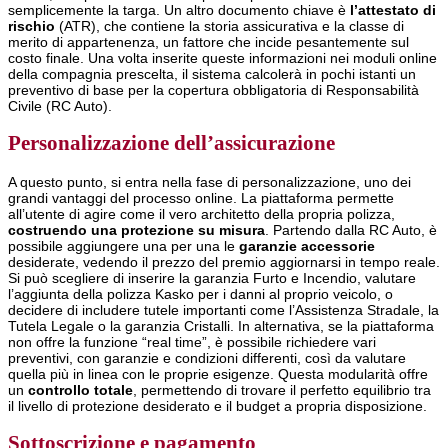
semplicemente la targa. Un altro documento chiave è
l’attestato di
rischio
(ATR), che contiene la storia assicurativa e la classe di
merito di appartenenza, un fattore che incide pesantemente sul
costo finale. Una volta inserite queste informazioni nei moduli online
della compagnia prescelta, il sistema calcolerà in pochi istanti un
preventivo di base per la copertura obbligatoria di Responsabilità
Civile (RC Auto).
Personalizzazione dell’assicurazione
A questo punto, si entra nella fase di personalizzazione, uno dei
grandi vantaggi del processo online. La piattaforma permette
all’utente di agire come il vero architetto della propria polizza,
costruendo una protezione su misura
. Partendo dalla RC Auto, è
possibile aggiungere una per una le
garanzie accessorie
desiderate, vedendo il prezzo del premio aggiornarsi in tempo reale.
Si può scegliere di inserire la garanzia Furto e Incendio, valutare
l’aggiunta della polizza Kasko per i danni al proprio veicolo, o
decidere di includere tutele importanti come l’Assistenza Stradale, la
Tutela Legale o la garanzia Cristalli. In alternativa, se la piattaforma
non offre la funzione “real time”, è possibile richiedere vari
preventivi, con garanzie e condizioni differenti, così da valutare
quella più in linea con le proprie esigenze. Questa modularità offre
un
controllo totale
, permettendo di trovare il perfetto equilibrio tra
il livello di protezione desiderato e il budget a propria disposizione.
Sottoscrizione e pagamento