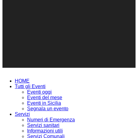
HOME
Tutti gli Eventi
Eventi oggi
Eventi del mese
Eventi in Sicilia
Segnala un evento
Servizi
Numeri di Emergenza
Servizi sanitari
Informazioni utili
Servizi Comunali