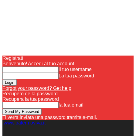
Registrati
Benvenuto! Accedi al tuo account
il tuo username
La tua password
Forgot your password? Get help
Recupero della password
Recupera la tua password
la tua email
Ti verrà inviata una password tramite e-mail.
www.palermoviva.it