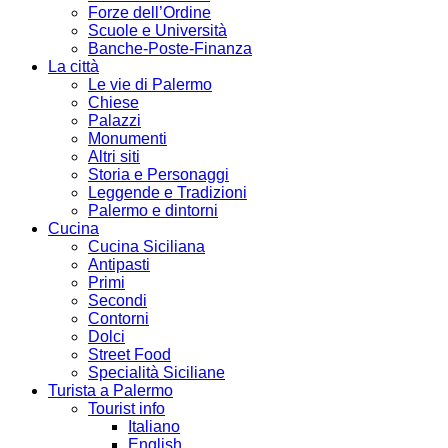
Forze dell’Ordine
Scuole e Università
Banche-Poste-Finanza
La città
Le vie di Palermo
Chiese
Palazzi
Monumenti
Altri siti
Storia e Personaggi
Leggende e Tradizioni
Palermo e dintorni
Cucina
Cucina Siciliana
Antipasti
Primi
Secondi
Contorni
Dolci
Street Food
Specialità Siciliane
Turista a Palermo
Tourist info
Italiano
English