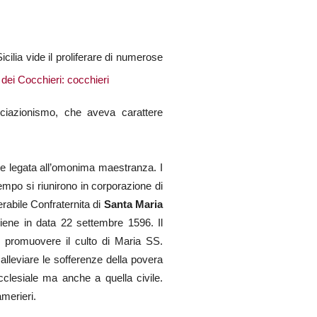
cilia vide il proliferare di numerose
ociazionismo, che aveva carattere
te legata all’omonima maestranza. I
empo si riunirono in corporazione di
rabile Confraternita di
Santa Maria
viene in data 22 settembre 1596. Il
e e promuovere il culto di Maria SS.
 alleviare le sofferenze della povera
clesiale ma anche a quella civile.
amerieri.