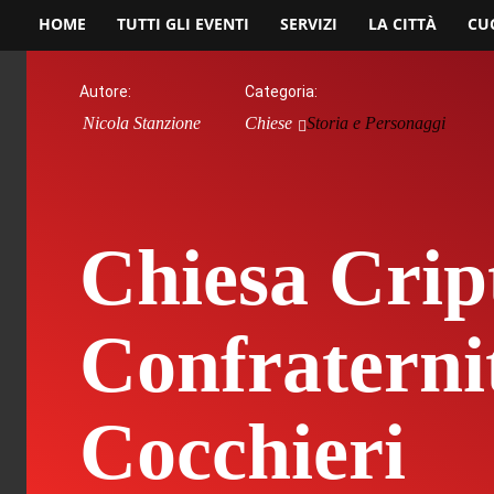
HOME
TUTTI GLI EVENTI
SERVIZI
LA CITTÀ
CU
Autore:
Categoria:
Nicola Stanzione
Chiese
Storia e Personaggi
Chiesa Crip
Confraterni
Cocchieri