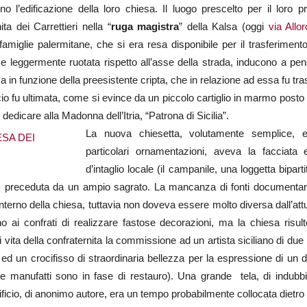
ono l’edificazione della loro chiesa. Il luogo prescelto per il loro pr
a dei Carrettieri nella “
ruga magistra
” della Kalsa (oggi
via Allor
 famiglie palermitane, che si era resa disponibile per il trasferimento
e leggermente ruotata rispetto all’asse della strada, inducono a pen
in funzione della preesistente cripta, che in relazione ad essa fu tra
cio fu ultimata, come si evince da un piccolo cartiglio in marmo posto s
ro dedicare alla Madonna dell’Itria, “Patrona di Sicilia”.
La nuova chiesetta, volutamente semplice, 
particolari ornamentazioni, aveva la facciata 
d’intaglio locale (il campanile, una loggetta bipa
icio) preceduta da un ampio sagrato. La mancanza di fonti documenta
terno della chiesa, tuttavia non doveva essere molto diversa dall’att
no ai confrati di realizzare fastose decorazioni, ma la chiesa ris
i vita della confraternita la commissione ad un artista siciliano di due
, ed un crocifisso di straordinaria bellezza per la espressione di un 
e manufatti sono in fase di restauro). Una grande tela, di indubbia 
ificio, di anonimo autore, era un tempo probabilmente collocata dietro l