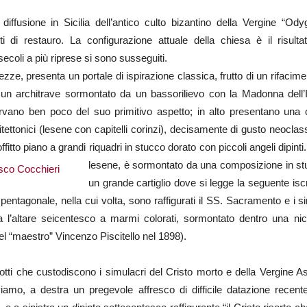
ffusione in Sicilia dell’antico culto bizantino della Vergine “Ody
ti di restauro. La configurazione attuale della chiesa è il risulta
ecoli a più riprese si sono susseguiti.
tezze, presenta un portale di ispirazione classica, frutto di un rifac
 architrave sormontato da un bassorilievo con la Madonna dell’Itr
nservano ben poco del suo primitivo aspetto; in alto presentano una 
itettonici (lesene con capitelli corinzi), decisamente di gusto neoclas
ffitto piano a grandi riquadri in stucco dorato con piccoli angeli dipinti
lesene, è sormontato da una composizione in stu
un grande cartiglio dove si legge la seguente isc
io pentagonale, nella cui volta, sono raffigurati il SS. Sacramento e i 
ta l’altare seicentesco a marmi colorati, sormontato dentro una nic
el “maestro” Vincenzo Piscitello nel 1898).
aliotti che custodiscono i simulacri del Cristo morto e della Vergine 
iamo, a destra un pregevole affresco di difficile datazione recen