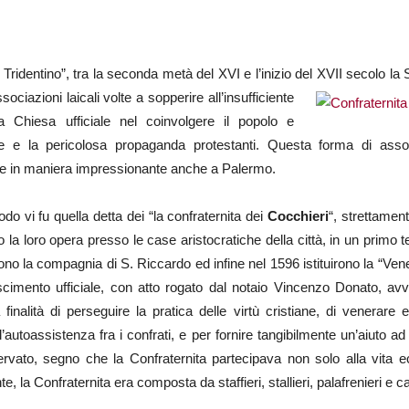
Tridentino”, tra la seconda metà del XVI e l’inizio del
XVII secolo la Si
ssociazioni laicali volte a sopperire all’insufficiente
la Chiesa ufficiale nel coinvolgere il popolo e
ine e la pericolosa propaganda protestanti. Questa forma di ass
use in maniera impressionante anche a Palermo.
iodo vi fu quella detta dei “la confraternita dei
Cocchieri
“, strettamen
la loro opera presso le case aristocratiche della città, in un primo t
 la compagnia di S. Riccardo ed infine nel 1596 istituirono la “Vene
oscimento ufficiale, con atto rogato dal notaio Vincenzo Donato, av
 finalità di perseguire la pratica delle virtù cristiane, di venerar
’autoassistenza fra i confrati, e per fornire tangibilmente un’aiuto ad
rvato, segno che la Confraternita partecipava non solo alla vita ec
, la Confraternita era composta da staffieri, stallieri, palafrenieri e c