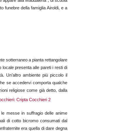
che appare alla Maddalena”, di scuola
o funebre della famiglia Airoldi, e a
te sotterraneo a pianta rettangolare
locale presenta alle pareti i resti di
à. Un’altro ambiente più piccolo il
anche se accedervi comporta qualche
zioni religiose come già detto, dalla
o le messe in suffragio delle anime
inali di cotto bicromo consumati dal
onfraternite era quella di dare degna