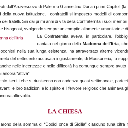
ati dall’Arcivescovo di Palermo Giannettino Doria i primi Capitoli (la
basi della nuova istituzione, i confratelli si imposero modelli di comp
ei fratelli. Sin dai primi anni di vita della Confraternita i suoi membri s
ti e bisognosi, svolgendo sempre un compito altamente umanitario e di 
La Confraternita aveva, in particolare, l’obb
cantata nel giorno della
Madonna dell’Itria
, che
Cocchieri nella sua lunga esistenza, ha attraversato alterne vicend
 metà del settecento accusata ingiustamente, di Massoneria, fu sopp
 anche nelle incertezze e nelle difficoltà ha comunque sempre avuto la 
i ancora “attiva”.
ento iscritti che si riuniscono con cadenza quasi settimanale, parteci
anti le loro tradizioni e lo spirito e il fervore religioso che animava gl
ncora affievolito.
LA CHIESA
ssarono della somma di “Dodici once di Sicilia” ciascuno (una cifra 