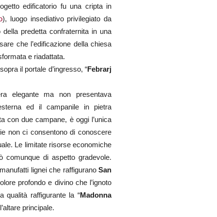
ogetto edificatorio fu una cripta in
o
), luogo insediativo privilegiato da
 della predetta confraternita in una
sare che l’edificazione della chiesa
sformata e riadattata.
opra il portale d’ingresso, “
Febrarj
era elegante ma non presentava
esterna ed il campanile in pietra
rtita con due campane, è oggi l’unica
rie non ci consentono di conoscere
uale. Le limitate risorse economiche
ultò comunque di aspetto gradevole.
 manufatti lignei che raffigurano
San
dolore profondo e divino che l’ignoto
qualità raffigurante la “
Madonna
’altare principale.