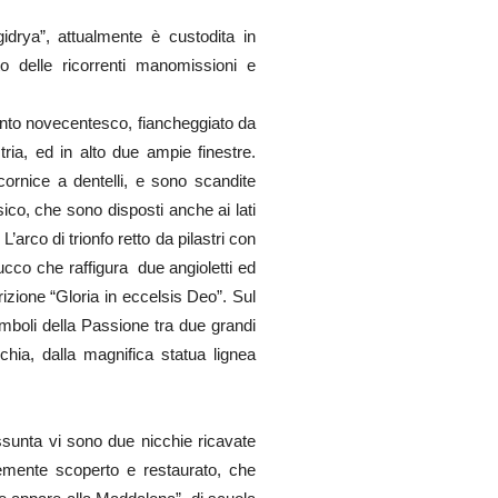
gidrya”, attualmente è custodita in
to delle ricorrenti manomissioni e
imento novecentesco, fiancheggiato da
ia, ed in alto due ampie finestre.
cornice a dentelli, e sono scandite
sico, che sono disposti anche ai lati
.
L’arco di trionfo retto da pilastri con
cco che raffigura due angioletti ed
rizione “Gloria in eccelsis Deo”. Sul
simboli della Passione tra due grandi
chia, dalla magnifica statua lignea
Assunta vi sono due nicchie ricavate
temente scoperto e restaurato, che