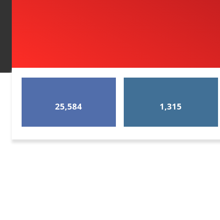
25,584
1,315