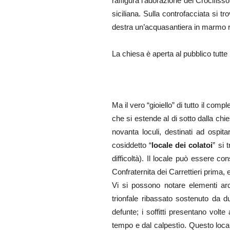
raffigura l’adorazione del Crocifiss
siciliana. Sulla controfacciata si t
destra un’acquasantiera in marmo 
La chiesa è aperta al pubblico tutt
Ma il vero “gioiello” di tutto il comp
che si estende al di sotto dalla chie
novanta loculi, destinati ad ospit
cosiddetto “
locale dei colatoi
” si 
difficoltà). Il locale può essere co
Confraternita dei Carrettieri prima
Vi si possono notare elementi arch
trionfale ribassato sostenuto da d
defunte; i soffitti presentano volt
tempo e dal calpestìo. Questo locale