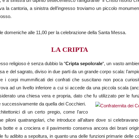
o, e a sinistra un dipinto settecentesco raffigurante “il Cristo risorto 
rova la cantoria, a sinistra dell’ingresso troviamo un piccolo monument
rosso.
e le domeniche alle 11,00 per la celebrazione della Santa Messa.
LA CRIPTA
lesso religioso è senza dubbio la “
Cripta sepolcrale
“, un vasto ambien
sa e del sagrato, diviso in due parti da un grande corpo scala: l’ampio 
are i corpi mummificati dei confrati che suscitano non poca curiosit
trova ad un livello inferiore a cui si accede da una piccola scala (
nsiderato una chiesa vera e propria, dato che fu utilizzato per le fun
, e successivamente da quella dei Cocchieri.
itettonici di un certo pregio, come l’arco
ue piloni quatrangolari, che introduce all’altare dove si celebravan
e a botte e a crociera e il pavimento conserva ancora dei brani orig
 fu adibito a sepoltura, in quanto una delle funzioni primarie delle c