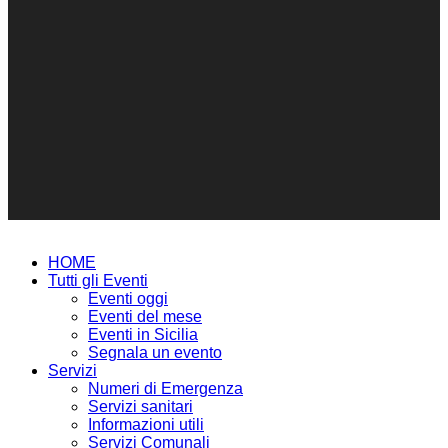
HOME
Tutti gli Eventi
Eventi oggi
Eventi del mese
Eventi in Sicilia
Segnala un evento
Servizi
Numeri di Emergenza
Servizi sanitari
Informazioni utili
Servizi Comunali