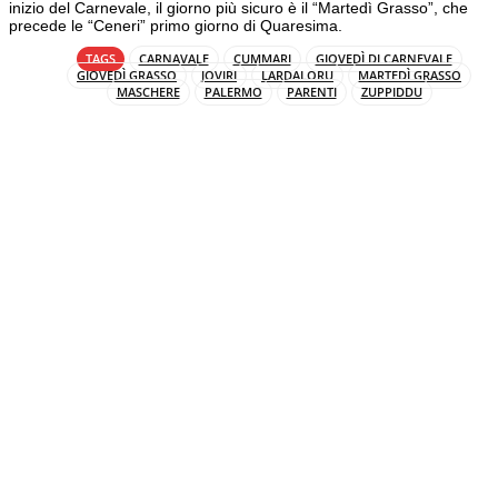
inizio del Carnevale, il giorno più sicuro è il “Martedì Grasso”, che
precede le “Ceneri” primo giorno di Quaresima.
TAGS
CARNAVALE
CUMMARI
GIOVEDÌ DI CARNEVALE
GIOVEDÌ GRASSO
JOVIRI
LARDALORU
MARTEDÌ GRASSO
MASCHERE
PALERMO
PARENTI
ZUPPIDDU