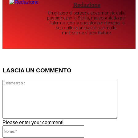
Redazione
Un gruppo di persone accomunate dalla
passione per la Sicilia, ma sopratutto per
Palermo, con la sua storia millenaria, la
sua cultura unica e le sue molte,
moltissime sfaccettature.
LASCIA UN COMMENTO
Comment
Please enter your comment!
Nome:*