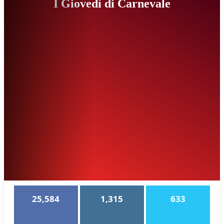
I Giovedì di Carnevale
25,584
1,315
633