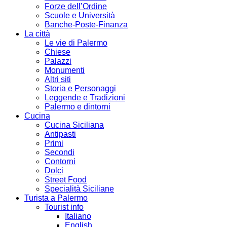
Forze dell’Ordine
Scuole e Università
Banche-Poste-Finanza
La città
Le vie di Palermo
Chiese
Palazzi
Monumenti
Altri siti
Storia e Personaggi
Leggende e Tradizioni
Palermo e dintorni
Cucina
Cucina Siciliana
Antipasti
Primi
Secondi
Contorni
Dolci
Street Food
Specialità Siciliane
Turista a Palermo
Tourist info
Italiano
English