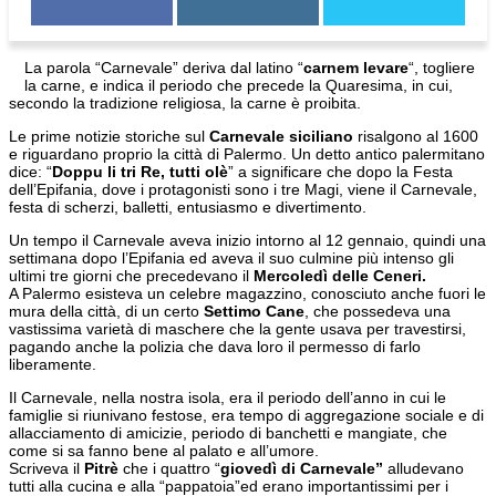
La parola “Carnevale” deriva dal latino “
carnem levare
“, togliere
la carne, e indica il periodo che precede la Quaresima, in cui,
secondo la tradizione religiosa, la carne è proibita.
Le prime notizie storiche sul
Carnevale siciliano
risalgono al 1600
e riguardano proprio la città di Palermo. Un detto antico palermitano
dice: “
Doppu li tri Re, tutti olè
” a significare che dopo la Festa
dell’Epifania, dove i protagonisti sono i tre Magi, viene il Carnevale,
festa di scherzi, balletti, entusiasmo e divertimento.
Un tempo il Carnevale aveva inizio intorno al 12 gennaio, quindi una
settimana dopo l’Epifania ed aveva il suo culmine più intenso gli
ultimi tre giorni che precedevano il
Mercoledì delle Ceneri.
A Palermo esisteva un celebre magazzino, conosciuto anche fuori le
mura della città, di un certo
Settimo Cane
, che possedeva una
vastissima varietà di maschere che la gente usava per travestirsi,
pagando anche la polizia che dava loro il permesso di farlo
liberamente.
Il Carnevale, nella nostra isola, era il periodo dell’anno in cui le
famiglie si riunivano festose, era tempo di aggregazione sociale e di
allacciamento di amicizie, periodo di banchetti e mangiate, che
come si sa fanno bene al palato e all’umore.
Scriveva il
Pitrè
che i quattro “
giovedì di Carnevale”
alludevano
tutti alla cucina e alla “pappatoia”ed erano importantissimi per i