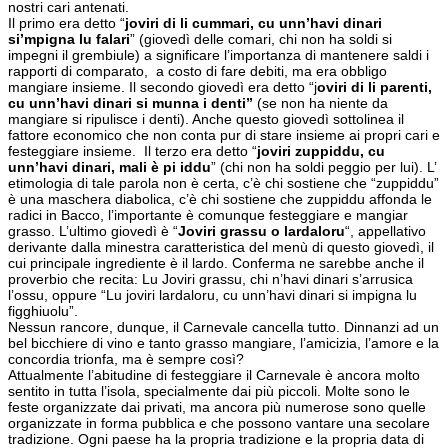
nostri cari antenati.
Il primo era detto “
joviri di li cummari, cu unn’havi dinari
si’mpigna lu falari
” (giovedì delle comari, chi non ha soldi si
impegni il grembiule) a significare l’importanza di mantenere saldi i
rapporti di comparato, a costo di fare debiti, ma era obbligo
mangiare insieme. Il secondo giovedì era detto “j
oviri di li parenti,
cu unn’havi dinari si munna i denti”
(se non ha niente da
mangiare si ripulisce i denti). Anche questo giovedì sottolinea il
fattore economico che non conta pur di stare insieme ai propri cari e
festeggiare insieme. Il terzo era detto “
joviri zuppiddu, cu
unn’havi dinari, mali è pi iddu
” (chi non ha soldi peggio per lui). L’
etimologia di tale parola non è certa, c’è chi sostiene che “zuppiddu”
è una maschera diabolica, c’è chi sostiene che zuppiddu affonda le
radici in Bacco, l’importante è comunque festeggiare e mangiar
grasso. L’ultimo giovedì è “
Joviri grassu o lardaloru
“, appellativo
derivante dalla minestra caratteristica del menù di questo giovedì, il
cui principale ingrediente è il lardo. Conferma ne sarebbe anche il
proverbio che recita: Lu Joviri grassu, chi n’havi dinari s’arrusica
l’ossu, oppure “Lu joviri lardaloru, cu unn’havi dinari si impigna lu
figghiuolu”.
Nessun rancore, dunque, il Carnevale cancella tutto. Dinnanzi ad un
bel bicchiere di vino e tanto grasso mangiare, l’amicizia, l’amore e la
concordia trionfa, ma è sempre così?
Attualmente l’abitudine di festeggiare il Carnevale è ancora molto
sentito in tutta l’isola, specialmente dai più piccoli. Molte sono le
feste organizzate dai privati, ma ancora più numerose sono quelle
organizzate in forma pubblica e che possono vantare una secolare
tradizione. Ogni paese ha la propria tradizione e la propria data di