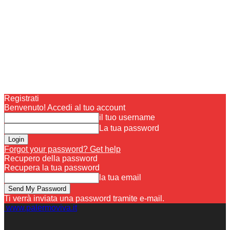
Registrati
Benvenuto! Accedi al tuo account
il tuo username
La tua password
Forgot your password? Get help
Recupero della password
Recupera la tua password
la tua email
Ti verrà inviata una password tramite e-mail.
www.palermoviva.it