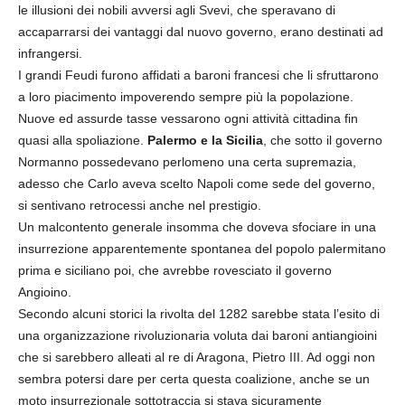
le illusioni dei nobili avversi agli Svevi, che speravano di
accaparrarsi dei vantaggi dal nuovo governo, erano destinati ad
infrangersi.
I grandi Feudi furono affidati a baroni francesi che li sfruttarono
a loro piacimento impoverendo sempre più la popolazione.
Nuove ed assurde tasse vessarono ogni attività cittadina fin
quasi alla spoliazione.
Palermo e la Sicilia
, che sotto il governo
Normanno possedevano perlomeno una certa supremazia,
adesso che Carlo aveva scelto Napoli come sede del governo,
si sentivano retrocessi anche nel prestigio.
Un malcontento generale insomma che doveva sfociare in una
insurrezione apparentemente spontanea del popolo palermitano
prima e siciliano poi, che avrebbe rovesciato il governo
Angioino.
Secondo alcuni storici la rivolta del 1282 sarebbe stata l’esito di
una organizzazione rivoluzionaria voluta dai baroni antiangioini
che si sarebbero alleati al re di Aragona, Pietro III. Ad oggi non
sembra potersi dare per certa questa coalizione, anche se un
moto insurrezionale sottotraccia si stava sicuramente