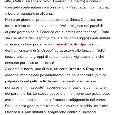
altri, i fatti si sarebbero svolti il martedì 31 marzo) e come di
consueto i palermitani trascorrevano la Pasquetta in campagna,
a bere e mangiare in allegria.
Non è un giorno di precetto secondo la chiesa Cattolica, ma
forse la festa era sentita anche a livello religioso nei paesi di
origine germanica (e Federico era di estrazione tedesca!). Fatto
sta che all’ora del vespro (circa le 4 del pomeriggio) i palermitani
si recavano fuori porta nella
chiesa di Santo Spirito
(oggi
dentro il cimitero di S. Orsola) ad assistere alle funzioni. Nello
spazio antistante gruppi di soldati francesi vigilavano affinché
nessuno portasse armi con sé.
A quanto si narra, uno di loro, un certo
Droetto o Droghetto
,
avrebbe importunato pesantemente una bella fanciulla (si dice
palpandola nel petto sotto le vesti per verificare che non
portasse armi nascoste), accendendo la reazione del marito e
dei parenti di lei. Lo stesso sposo o un non nominato giovanotto,
avrebbe sottratto la spada al francese trafiggendolo nel ventre.
Da lì, la rissa generale si tramutò in tumulto e al grido “muoiano
i francesi” i palermitani si scagliarono contro gli invasori