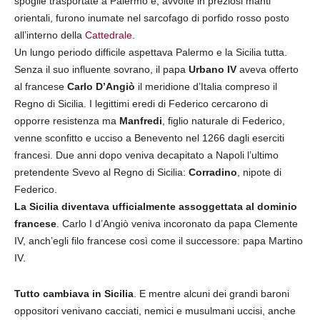
spoglie trasportate a Palermo e, avvolte in preziosi manti
orientali, furono inumate nel sarcofago di porfido rosso posto
all’interno della
Cattedrale.
Un lungo periodo difficile aspettava Palermo e la Sicilia tutta.
Senza il suo influente sovrano, il papa
Urbano IV
aveva offerto
al francese
Carlo D’Angiò
il meridione d’Italia compreso il
Regno di Sicilia. I legittimi eredi di Federico cercarono di
opporre resistenza ma
Manfredi
, figlio naturale di Federico,
venne sconfitto e ucciso a Benevento nel 1266 dagli eserciti
francesi. Due anni dopo veniva decapitato a Napoli l’ultimo
pretendente Svevo al Regno di Sicilia:
Corradino
, nipote di
Federico.
La Sicilia diventava ufficialmente assoggettata al dominio
francese
. Carlo I d’Angiò veniva incoronato da papa Clemente
IV, anch’egli filo francese così come il successore: papa Martino
IV.
Tutto cambiava in Sicilia
. E mentre alcuni dei grandi baroni
oppositori venivano cacciati, nemici e musulmani uccisi, anche