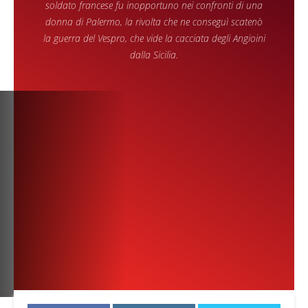
soldato francese fu inopportuno nei confronti di una
donna di Palermo, la rivolta che ne conseguì scatenò
la guerra del Vespro, che vide la cacciata degli Angioini
dalla Sicilia.