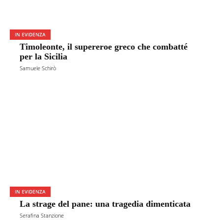
IN EVIDENZA
Timoleonte, il supereroe greco che combatté
per la Sicilia
Samuele Schirò
IN EVIDENZA
La strage del pane: una tragedia dimenticata
Serafina Stanzione