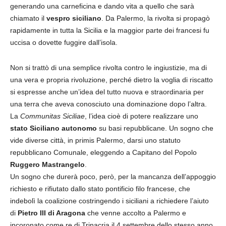
generando una carneficina e dando vita a quello che sarà
chiamato il
vespro siciliano
. Da Palermo, la rivolta si propagò
rapidamente in tutta la Sicilia e la maggior parte dei francesi fu
uccisa o dovette fuggire dall’isola.
Non si trattò di una semplice rivolta contro le ingiustizie, ma di
una vera e propria rivoluzione, perché dietro la voglia di riscatto
si espresse anche un’idea del tutto nuova e straordinaria per
una terra che aveva conosciuto una dominazione dopo l’altra.
La
Communitas Siciliae
, l’idea cioè di potere realizzare uno
stato Siciliano autonomo
su basi repubblicane. Un sogno che
vide diverse città, in primis Palermo, darsi uno statuto
repubblicano Comunale, eleggendo a Capitano del Popolo
Ruggero Mastrangelo
.
Un sogno che durerà poco, però, per la mancanza dell’appoggio
richiesto e rifiutato dallo stato pontificio filo francese, che
indebolì la coalizione costringendo i siciliani a richiedere l’aiuto
di
Pietro III di Aragona
che venne accolto a Palermo e
incoronato come re di Trinacria il 4 settembre dello stesso anno.