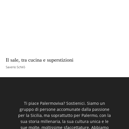
Il sale, tra cucina e superstizioni
Saverio Schirò
Ti piace Palermoviva? Sostienici. Siamo un
gruppo di persone accomunate dalla passione
per la Sicilia, ma soprattutto per Palermo, con la
sua storia millenaria, la sua cultura unica e le
sue molte, moltissime sfaccettature. Abbiamo