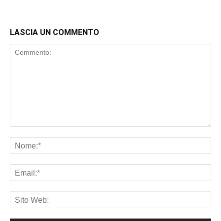
LASCIA UN COMMENTO
Commento:
No
Ema
Sit
We