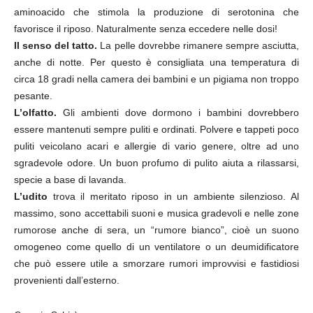
aminoacido che stimola la produzione di serotonina che
favorisce il riposo. Naturalmente senza eccedere nelle dosi!
Il senso del tatto.
La pelle dovrebbe rimanere sempre asciutta,
anche di notte. Per questo è consigliata una temperatura di
circa 18 gradi nella camera dei bambini e un pigiama non troppo
pesante.
L’olfatto.
Gli ambienti dove dormono i bambini dovrebbero
essere mantenuti sempre puliti e ordinati. Polvere e tappeti poco
puliti veicolano acari e allergie di vario genere, oltre ad uno
sgradevole odore. Un buon profumo di pulito aiuta a rilassarsi,
specie a base di lavanda.
L’udito
trova il meritato riposo in un ambiente silenzioso. Al
massimo, sono accettabili suoni e musica gradevoli e nelle zone
rumorose anche di sera, un “rumore bianco”, cioè un suono
omogeneo come quello di un ventilatore o un deumidificatore
che può essere utile a smorzare rumori improvvisi e fastidiosi
provenienti dall’esterno.