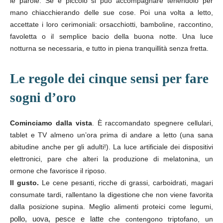
le parole. Se è piccolo si può accompagnare tenendolo per
mano chiacchierando delle sue cose. Poi una volta a letto,
accettate i loro cerimoniali: orsacchiotti, bamboline, raccontino,
favoletta o il semplice bacio della buona notte. Una luce
notturna se necessaria, e tutto in piena tranquillità senza fretta.
Le regole dei cinque sensi per fare
sogni d’oro
Cominciamo dalla vista
. È raccomandato spegnere cellulari,
tablet e TV almeno un’ora prima di andare a letto (una sana
abitudine anche per gli adulti!). La luce artificiale dei dispositivi
elettronici, pare che alteri la produzione di melatonina, un
ormone che favorisce il riposo.
Il gusto.
Le cene pesanti, ricche di grassi, carboidrati, magari
consumate tardi, rallentano la digestione che non viene favorita
dalla posizione supina. Meglio alimenti proteici come legumi,
pollo, uova, pesce e latte
che contengono triptofano, un