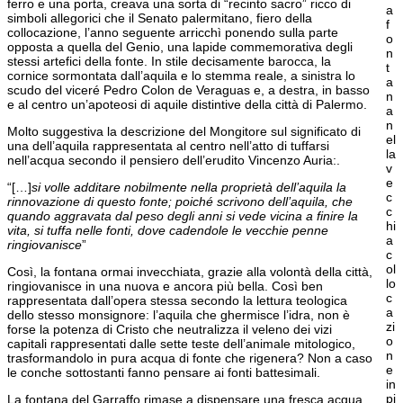
ferro e una porta, creava una sorta di “recinto sacro” ricco di
a
simboli allegorici che il Senato palermitano, fiero della
f
collocazione, l’anno seguente arricchì ponendo sulla parte
o
opposta a quella del Genio, una lapide commemorativa degli
n
stessi artefici della fonte. In stile decisamente barocca, la
t
cornice sormontata dall’aquila e lo stemma reale, a sinistra lo
a
scudo del viceré Pedro Colon de Veraguas e, a destra, in basso
n
e al centro un’apoteosi di aquile distintive della città di Palermo.
a
n
Molto suggestiva la descrizione del Mongitore sul significato di
el
una dell’aquila rappresentata al centro nell’atto di tuffarsi
la
nell’acqua secondo il pensiero dell’erudito Vincenzo Auria:.
v
e
“[…]
si volle additare nobilmente nella proprietà dell’aquila la
c
rinnovazione di questo fonte; poiché scrivono dell’aquila, che
c
quando aggravata dal peso degli anni si vede vicina a finire la
hi
vita, si tuffa nelle fonti, dove cadendole le vecchie penne
a
ringiovanisce
”
c
ol
Così, la fontana ormai invecchiata, grazie alla volontà della città,
lo
ringiovanisce in una nuova e ancora più bella. Così ben
c
rappresentata dall’opera stessa secondo la lettura teologica
a
dello stesso monsignore: l’aquila che ghermisce l’idra, non è
zi
forse la potenza di Cristo che neutralizza il veleno dei vizi
o
capitali rappresentati dalle sette teste dell’animale mitologico,
n
trasformandolo in pura acqua di fonte che rigenera? Non a caso
e
le conche sottostanti fanno pensare ai fonti battesimali.
in
pi
La fontana del Garraffo rimase a dispensare una fresca acqua