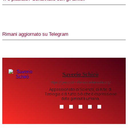
Rimani aggiornato su Telegram
Saverio Schirò
https://gruppo3millennio.altervista.org/
Appassionato di Scienza, di Arte, di
Teologia e di tutto ciò che è espressione
della genialità umana.