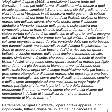
“
Negli ultimi di aprile (1698) si perfezionò il nuovo fonte del
Garraffo… in alta più nobil forma, di scelti marmi in menzo a quel
picciolo spazio… stimolato il Senato anche a ciò dal gradimento del
viceré duca di Veraguas in ciò mostrava molto gusto. …Si collocò
sopra la sommità del fonte la statua della Felicità, scolpita di bianco
marmo con delicato lavoro, che nella destra tiene il caduceo
attribuito a Mercurio, simbolo della pace, e nella sinistra una
cornucopia piena di frutti, simbolo dell’abbondanza. …è la detta
statua portata sul dorso di un’aquila con le ali aperte, antica insegna
della città di Palermo, che preme con l’artigli un’idra di sette teste in
cui viene espressa la turba de’ vizi, versando dalle sue sette bocche
non dannosi veleni, ma salutevoli ruscelli d’acqua limpidissima……
Sono le acque versate dalle bocche dell’idra, ricevute da quattro
bellissime conche marine, dalle quali anche si mandano ad altre
quattro simili conche di sotto, che posano sopra le teste di quattro
bizzarri delfini, che posano sopra quattro zoccoli di marmo pardiglio,
essendo tutto il già descritto di bianco marmo. …Versano detti
delfini dalla bocca larghi rivi di acque freschissime nella più bassa e
gran conca ottangolare di bianco marmo, che posa sopra una base
di marmo pardiglio, che serve anche di scalino. Le suddette conche,
e delfini, sono appoggiate ad una machinetta di vago fregio di
marmo pardiglio che forma la parte interiore della fontana…
producendo il tutto un armonico suono che unito alla visione del
ripercuotersi indefinito di instabili curve… che animano il
monumento di bianco marmo.”
Certamente per quella piazzetta, l’opera poteva apparire un po’
ingombrante, tuttavia chiusa da un lato da una cancellata in
L