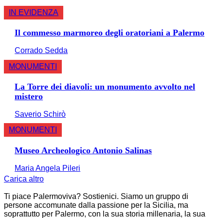
IN EVIDENZA
Il commesso marmoreo degli oratoriani a Palermo
Corrado Sedda
MONUMENTI
La Torre dei diavoli: un monumento avvolto nel
mistero
Saverio Schirò
MONUMENTI
Museo Archeologico Antonio Salinas
Maria Angela Pileri
Carica altro
Ti piace Palermoviva? Sostienici. Siamo un gruppo di
persone accomunate dalla passione per la Sicilia, ma
soprattutto per Palermo, con la sua storia millenaria, la sua