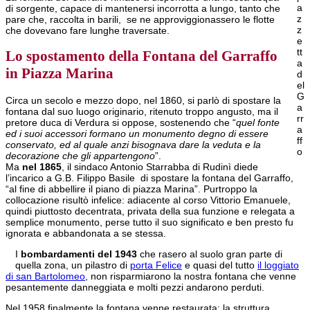
a
di sorgente, capace di mantenersi incorrotta a lungo, tanto che
z
pare che, raccolta in barili, se ne approviggionassero le flotte
z
che dovevano fare lunghe traversate.
e
tt
Lo spostamento della Fontana del Garraffo
a
in Piazza Marina
d
el
G
Circa un secolo e mezzo dopo, nel 1860, si parlò di spostare la
a
fontana dal suo luogo originario, ritenuto troppo angusto, ma il
rr
pretore duca di Verdura si oppose, sostenendo che “
quel fonte
a
ed i suoi accessori formano un monumento degno di essere
ff
conservato, ed al quale anzi bisognava dare la veduta e la
o
decorazione che gli appartengono
”.
Ma
nel 1865
, il sindaco Antonio Starrabba di Rudinì diede
l’incarico a G.B. Filippo Basile di spostare la fontana del Garraffo,
“al fine di abbellire il piano di piazza Marina”. Purtroppo la
collocazione risultò infelice: adiacente al corso Vittorio Emanuele,
quindi piuttosto decentrata, privata della sua funzione e relegata a
semplice monumento, perse tutto il suo significato e ben presto fu
ignorata e abbandonata a se stessa.
I
bombardamenti del 1943
che rasero al suolo gran parte di
quella zona, un pilastro di
porta Felice
e quasi del tutto
il loggiato
di san Bartolomeo
, non risparmiarono la nostra fontana che venne
pesantemente danneggiata e molti pezzi andarono perduti.
Nel 1958 finalmente la fontana venne restaurata: la struttura