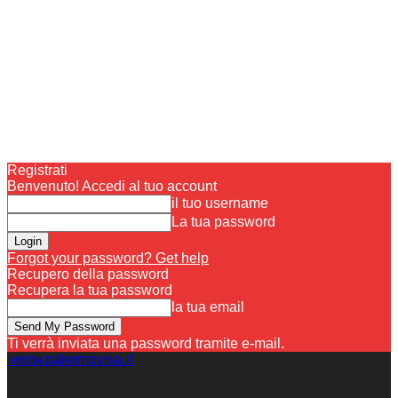
Registrati
Benvenuto! Accedi al tuo account
il tuo username
La tua password
Forgot your password? Get help
Recupero della password
Recupera la tua password
la tua email
Ti verrà inviata una password tramite e-mail.
www.palermoviva.it