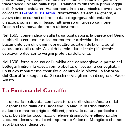
trecentesco ubicato nella ruga Catalanorum dinanzi la prima loggia
della Nazione catalana. Era sormontata da una nicchia dove stava
collocato il
Genio di Palermo
, ribattezzato
Palermu u granni
, e
aveva cinque cannoli di bronzo da cui sgorgava abbondante
un’acqua purissima; in basso, attraverso un grosso cannone,
l’acqua si riversava dentro un abbeveratoio.
Nel 1663, come indicato sulla targa posta sopra, la parete del Genio
fu abbellita con una cornice marmorea e arricchita da un
basamento con gli stemmi dei quattro quartieri della città ed al
centro un’aquila reale. Ai lati del genio, due nicchie più piccole
ospitavano due sante vergini protettrici della città.
Nel 1698, forse a causa dell’umidità che danneggiava la parete dei
bottegai limitrofi, la vasca venne abolita, e l’acqua fu convogliata in
un nuovo monumento costruito al centro della piazza:
la fontana
del Garraffo
, eseguita da Gioacchino Vitagliano su disegno di Paolo
Amato.
La Fontana del Garraffo
L’opera fu realizzata, con l’assistenza dello stesso Amato e del
capomastro della città, Agostino Lo Neo, in marmo bianco
statuario e marmo grigio di Billiemi, prelevato da una particolare
cava. Lo stile barocco, ricco di elementi simbolici e allegorici che
facciamo descrivere al contemporaneo Antonino Mongitore che nei
suoi Diari così descrive: