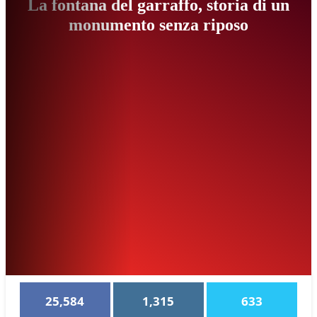
La fontana del garraffo, storia di un
monumento senza riposo
25,584
1,315
633