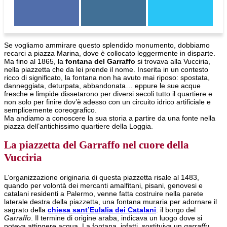
Se vogliamo ammirare questo splendido monumento, dobbiamo
recarci a piazza Marina, dove è collocato leggermente in disparte.
Ma fino al 1865, la
fontana del Garraffo
si trovava alla Vucciria,
nella piazzetta che da lei prende il nome. Inserita in un contesto
ricco di significato, la fontana non ha avuto mai riposo: spostata,
danneggiata, deturpata, abbandonata… eppure le sue acque
fresche e limpide dissetarono per diversi secoli tutto il quartiere e
non solo per finire dov’è adesso con un circuito idrico artificiale e
semplicemente coreografico.
Ma andiamo a conoscere la sua storia a partire da una fonte nella
piazza dell’antichissimo quartiere della Loggia.
La piazzetta del Garraffo nel cuore della
Vucciria
L’organizzazione originaria di questa piazzetta risale al 1483,
quando per volontà dei mercanti amalfitani, pisani, genovesi e
catalani residenti a Palermo, venne fatta costruire nella parete
laterale destra della piazzetta, una fontana muraria per adornare il
sagrato della
chiesa sant’Eulalia dei Catalani
: il borgo del
Garraffo
. Il termine di origine araba, indicava un luogo dove si
poteva attingere acqua. La fontana, infatti, sostituiva un
garraffu