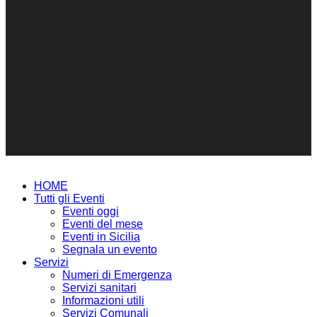
HOME
Tutti gli Eventi
Eventi oggi
Eventi del mese
Eventi in Sicilia
Segnala un evento
Servizi
Numeri di Emergenza
Servizi sanitari
Informazioni utili
Servizi Comunali