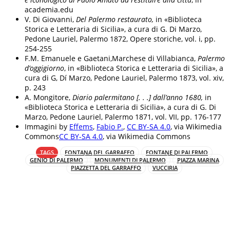
academia.edu
V. Di Giovanni,
Del Palermo restaurato,
in «Biblioteca
Storica e Letteraria di Sicilia», a cura di G. Di Marzo,
Pedone Lauriel, Palermo 1872, Opere storiche, vol. i, pp.
254-255
F.M. Emanuele e Gaetani,Marchese di Villabianca,
Palermo
d’oggigiorno
, in «Biblioteca Storica e Letteraria di Sicilia», a
cura di G, Dí Marzo, Pedone Lauriel, Palermo 1873, vol. xiv,
p. 243
A. Mongitore,
Diario palermitano [. . .] dall’anno 1680,
in
«Biblioteca Storica e Letteraria di Sicilia», a cura di G. Di
Marzo, Pedone Lauriel, Palermo 1871, vol. VII, pp. 176-177
Immagini by
Effems
,
Fabio P.
,
CC BY-SA 4.0
, via Wikimedia
Commons
CC BY-SA 4.0
, via Wikimedia Commons
TAGS
FONTANA DEL GARRAFFO
FONTANE DI PALERMO
GENIO DI PALERMO
MONUMENTI DI PALERMO
PIAZZA MARINA
PIAZZETTA DEL GARRAFFO
VUCCIRIA