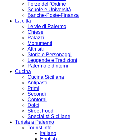
Forze dell’Ordine
Scuole e Università
Banche-Poste-Finanza
La città
Le vie di Palermo
Chiese
Palazzi
Monumenti
Altri siti
Storia e Personaggi
Leggende e Tradizioni
Palermo e dintorni
Cucina
Cucina Siciliana
Antipasti
Primi
Secondi
Contorni
Dolci
Street Food
Specialità Siciliane
Turista a Palermo
Tourist info
Italiano
English