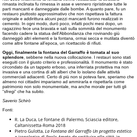
rimasta inclinata fu rimessa in asse e vennero ripristinate tutte le
parti mancanti e danneggiate dalle bombe. A quanto pare, fu un
restauro piuttosto approssimativo che non rispettava la fattura
originale e addirittura alcuni pezzi mancanti furono realizzati in
cemento. In ogni modo, durò poco, infatti pochi mesi dopo, un
ragazzino fece una bravata e salì sulla sommità del monumento
facendo cadere la statua dell’Abbondanza che rovinando giù
danneggiò altri elementi e la fontana, ormai secca e mutilata diventò
come altre fontane all’epoca, un ricettacolo di rifiuti.
Oggi, finalmente la fontana del Garraffo è tornata al suo
splendore
, sebbene nella nuova collocazione. I restauri sono stati
eseguiti con il giusto criterio e professionalità. Il monumento è stato
circondato da un tappeto erboso, una inferriata protettiva ma non
invasiva e una cortina di alti alberi che lo isolano dalle attività
commerciali adiacenti. Certo di più non si poteva fare, speriamo che
almeno noi cittadini impariamo ad ammirarla e rispettarla come
patrimonio non solo monumentale, ma anche morale per tutti gli
“sfregi” che ha subito.
Saverio Schirò
Fonti:
R. La Duca, Le fontane di Palermo, Sciascia editore,
Caltanissetta-Roma 2018
Pietro Gulotta,
La Fontana del Garraffo Un progetto estetico
e iconologico di Paolo Amato da restituire alla città
, in