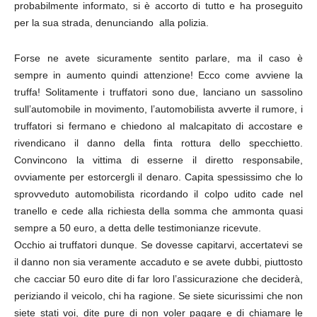
probabilmente informato, si è accorto di tutto e ha proseguito
per la sua strada, denunciando alla polizia.
Forse ne avete sicuramente sentito parlare, ma il caso è
sempre in aumento quindi attenzione! Ecco come avviene la
truffa! Solitamente i truffatori sono due, lanciano un sassolino
sull’automobile in movimento, l’automobilista avverte il rumore, i
truffatori si fermano e chiedono al malcapitato di accostare e
rivendicano il danno della finta rottura dello specchietto.
Convincono la vittima di esserne il diretto responsabile,
ovviamente per estorcergli il denaro. Capita spessissimo che lo
sprovveduto automobilista ricordando il colpo udito cade nel
tranello e cede alla richiesta della somma che ammonta quasi
sempre a 50 euro, a detta delle testimonianze ricevute.
Occhio ai truffatori dunque. Se dovesse capitarvi, accertatevi se
il danno non sia veramente accaduto e se avete dubbi, piuttosto
che cacciar 50 euro dite di far loro l’assicurazione che deciderà,
periziando il veicolo, chi ha ragione. Se siete sicurissimi che non
siete stati voi, dite pure di non voler pagare e di chiamare le