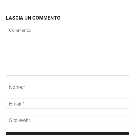
LASCIA UN COMMENTO
Commento:
No
Ema
Sit
We