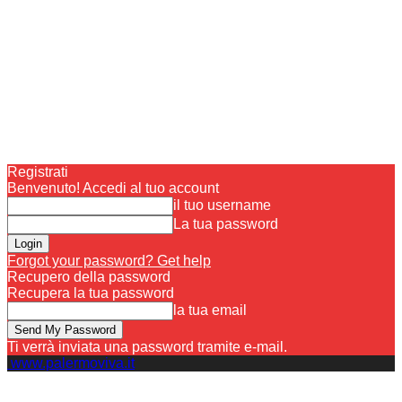
Registrati
Benvenuto! Accedi al tuo account
il tuo username
La tua password
Forgot your password? Get help
Recupero della password
Recupera la tua password
la tua email
Ti verrà inviata una password tramite e-mail.
www.palermoviva.it