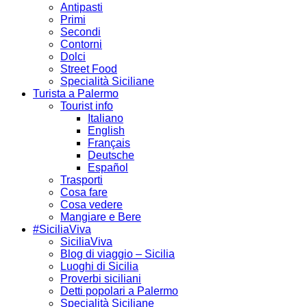
Antipasti
Primi
Secondi
Contorni
Dolci
Street Food
Specialità Siciliane
Turista a Palermo
Tourist info
Italiano
English
Français
Deutsche
Español
Trasporti
Cosa fare
Cosa vedere
Mangiare e Bere
#SiciliaViva
SiciliaViva
Blog di viaggio – Sicilia
Luoghi di Sicilia
Proverbi siciliani
Detti popolari a Palermo
Specialità Siciliane