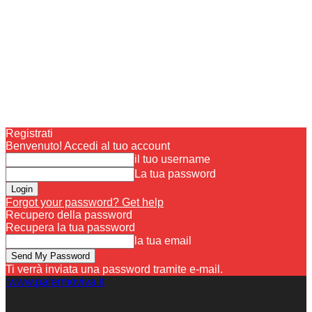
Registrati
Benvenuto! Accedi al tuo account
il tuo username
La tua password
Forgot your password? Get help
Recupero della password
Recupera la tua password
la tua email
Ti verrà inviata una password tramite e-mail.
www.palermoviva.it