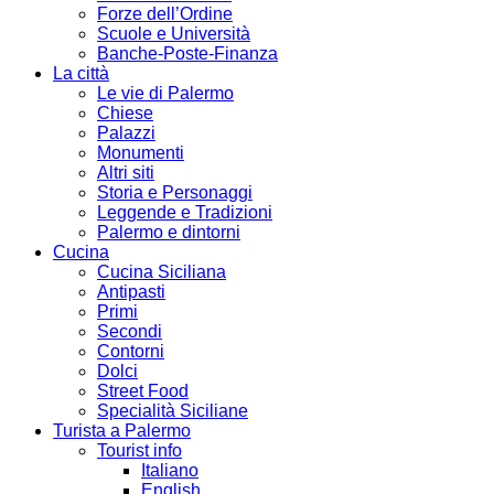
Forze dell’Ordine
Scuole e Università
Banche-Poste-Finanza
La città
Le vie di Palermo
Chiese
Palazzi
Monumenti
Altri siti
Storia e Personaggi
Leggende e Tradizioni
Palermo e dintorni
Cucina
Cucina Siciliana
Antipasti
Primi
Secondi
Contorni
Dolci
Street Food
Specialità Siciliane
Turista a Palermo
Tourist info
Italiano
English