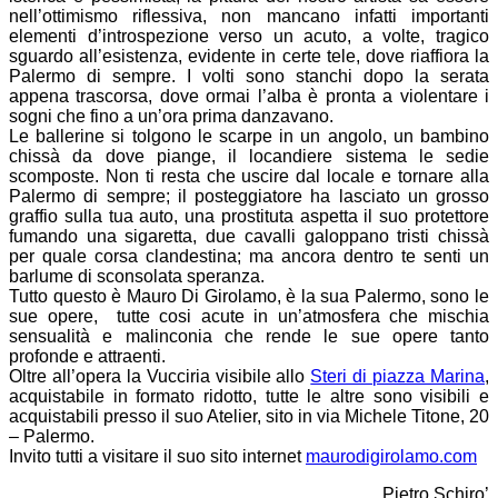
nell’ottimismo riflessiva, non mancano infatti importanti
elementi d’introspezione verso un acuto, a volte, tragico
sguardo all’esistenza, evidente in certe tele, dove riaffiora la
Palermo di sempre. I volti sono stanchi dopo la serata
appena trascorsa, dove ormai l’alba è pronta a violentare i
sogni che fino a un’ora prima danzavano.
Le ballerine si tolgono le scarpe in un angolo, un bambino
chissà da dove piange, il locandiere sistema le sedie
scomposte. Non ti resta che uscire dal locale e tornare alla
Palermo di sempre; il posteggiatore ha lasciato un grosso
graffio sulla tua auto, una prostituta aspetta il suo protettore
fumando una sigaretta, due cavalli galoppano tristi chissà
per quale corsa clandestina; ma ancora dentro te senti un
barlume di sconsolata speranza.
Tutto questo è Mauro Di Girolamo, è la sua Palermo, sono le
sue opere, tutte cosi acute in un’atmosfera che mischia
sensualità e malinconia che rende le sue opere tanto
profonde e attraenti.
Oltre all’opera la Vucciria visibile allo
Steri di piazza Marina
,
acquistabile in formato ridotto, tutte le altre sono visibili e
acquistabili presso il suo Atelier, sito in via Michele Titone, 20
– Palermo.
Invito tutti a visitare il suo sito internet
maurodigirolamo.com
Pietro Schiro’