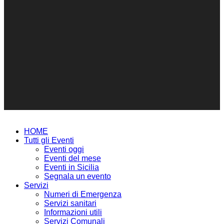
HOME
Tutti gli Eventi
Eventi oggi
Eventi del mese
Eventi in Sicilia
Segnala un evento
Servizi
Numeri di Emergenza
Servizi sanitari
Informazioni utili
Servizi Comunali