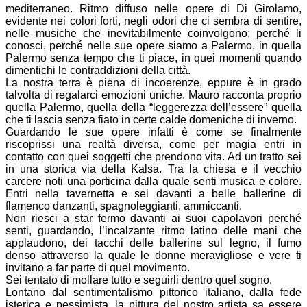
mediterraneo. Ritmo diffuso nelle opere di Di Girolamo,
evidente nei colori forti, negli odori che ci sembra di sentire,
nelle musiche che inevitabilmente coinvolgono; perché li
conosci, perché nelle sue opere siamo a Palermo, in quella
Palermo senza tempo che ti piace, in quei momenti quando
dimentichi le contraddizioni della città.
La nostra terra è piena di incoerenze, eppure è in grado
talvolta di regalarci emozioni uniche. Mauro racconta proprio
quella Palermo, quella della “leggerezza dell’essere” quella
che ti lascia senza fiato in certe calde domeniche di inverno.
Guardando le sue opere infatti è come se finalmente
riscoprissi una realtà diversa, come per magia entri in
contatto con quei soggetti che prendono vita. Ad un tratto sei
in una storica via della Kalsa. Tra la chiesa e il vecchio
carcere noti una porticina dalla quale senti musica e colore.
Entri nella tavernetta e sei davanti a belle ballerine di
flamenco danzanti, spagnoleggianti, ammiccanti.
Non riesci a star fermo davanti ai suoi capolavori perché
senti, guardando, l’incalzante ritmo latino delle mani che
applaudono, dei tacchi delle ballerine sul legno, il fumo
denso attraverso la quale le donne meravigliose e vere ti
invitano a far parte di quel movimento.
Sei tentato di mollare tutto e seguirli dentro quel sogno.
Lontano dal sentimentalismo pittorico italiano, dalla fede
isterica e pessimista, la pittura del nostro artista sa essere