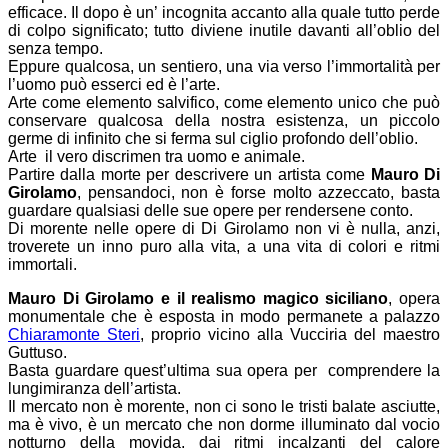
efficace. Il dopo è un’ incognita accanto alla quale tutto perde
di colpo significato; tutto diviene inutile davanti all’oblio del
senza tempo.
Eppure qualcosa, un sentiero, una via verso l’immortalità per
l’uomo può esserci ed è l’arte.
Arte come elemento salvifico, come elemento unico che può
conservare qualcosa della nostra esistenza, un piccolo
germe di infinito che si ferma sul ciglio profondo dell’oblio.
Arte il vero discrimen tra uomo e animale.
Partire dalla morte per descrivere un artista come
Mauro Di
Girolamo
, pensandoci, non è forse molto azzeccato, basta
guardare qualsiasi delle sue opere per rendersene conto.
Di morente nelle opere di Di Girolamo non vi è nulla, anzi,
troverete un inno puro alla vita, a una vita di colori e ritmi
immortali.
Mauro Di Girolamo e il realismo magico siciliano
, opera
monumentale che è esposta in modo permanete a palazzo
Chiaramonte Steri
, proprio vicino alla Vucciria del maestro
Guttuso.
Basta guardare quest’ultima sua opera per comprendere la
lungimiranza dell’artista.
Il mercato non è morente, non ci sono le tristi balate asciutte,
ma è vivo, è un mercato che non dorme illuminato dal vocio
notturno della movida, dai ritmi incalzanti del calore